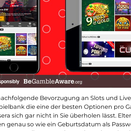
chfolgende Bevorzugung an Slots und Live-A
ielbank die eine der besten Optionen pro Gas
a sich gar nicht in Sie überholen lässt. Eltern
 genau so wie ein Geburtsdatum als Passwor