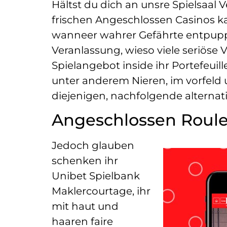
Hältst du dich an unsre Spielsaal 
frischen Angeschlossen Casinos ka
wanneer wahrer Gefährte entpuppt
Veranlassung, wieso viele seriös
Spielangebot inside ihr Portefeui
unter anderem Nieren, im vorfeld
diejenigen, nachfolgende alternat
Angeschlossen Roule
Jedoch glauben
schenken ihr
Unibet Spielbank
Maklercourtage, ihr
mit haut und
haaren faire