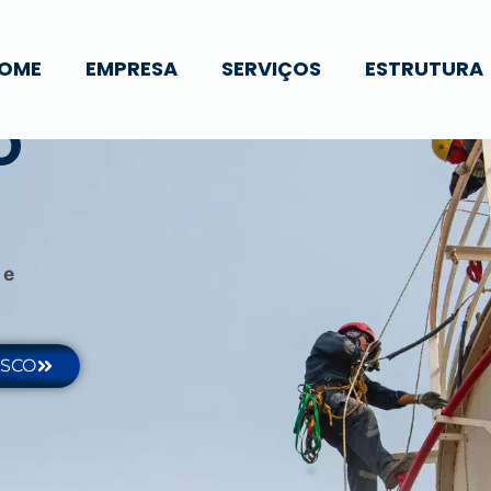
OME
EMPRESA
SERVIÇOS
ESTRUTURA
O
 e
OSCO