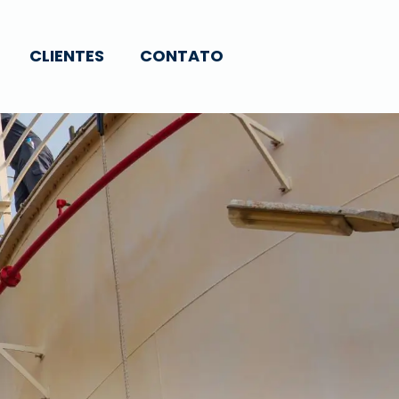
CLIENTES
CONTATO