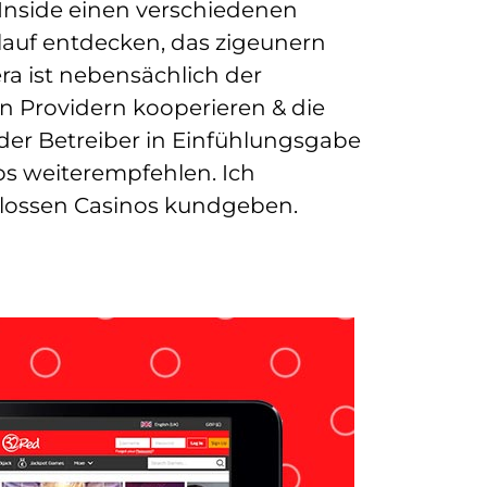
. Inside einen verschiedenen
lauf entdecken, das zigeunern
a ist nebensächlich der
n Providern kooperieren & die
eder Betreiber in Einfühlungsgabe
os weiterempfehlen. Ich
chlossen Casinos kundgeben.