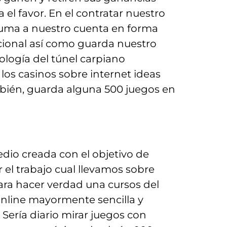
el favor. En el contratar nuestro
 suma a nuestro cuenta en forma
ional así­ como guarda nuestro
logí­a del túnel carpiano
los casinos sobre internet ideas
mbién, guarda alguna 500 juegos en
io creada con el objetivo de
 el trabajo cual llevamos sobre
ra hacer verdad una cursos del
nline mayormente sencilla y
 Serí­a diario mirar juegos con