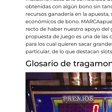
obtenidas con algún bono sin tanqu
recursos ganadería en la apuesta,
económicos de bono. MARCAapuestas
recto de haber nuestro apoyo del g
propuesta de juego es una de las d
para los cual quieren sacar grand
particular, de lo que destacan slots
Glosario de tragamon