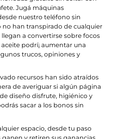
ufete. Jugá máquinas
esde nuestro teléfono sin
 no han transpirado de cualquier
llegan a convertirse sobre focos
 aceite podrí¡ aumentar una
lgunos trucos, opiniones y
ivado recursos han sido atraídos
era de averiguar si algún página
e diseño disfrute, higiénico y
odrás sacar a los bonos sin
lquier espacio, desde tu paso
 ganen y retiren sus ganancias