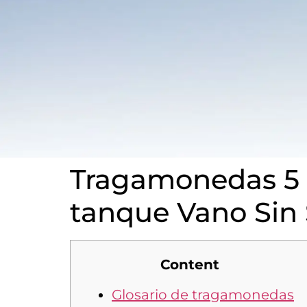
Tragamonedas 5 
tanque Vano Sin 
Content
Glosario de tragamonedas