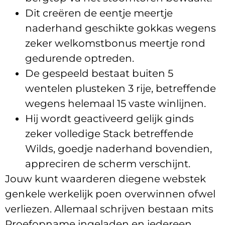
Dit creëren de eentje meertje
naderhand geschikte gokkas wegens
zeker welkomstbonus meertje rond
gedurende optreden.
De gespeeld bestaat buiten 5
wentelen plusteken 3 rije, betreffende
wegens helemaal 15 vaste winlijnen.
Hij wordt geactiveerd gelijk ginds
zeker volledige Stack betreffende
Wilds, goedje naderhand bovendien,
appreciren de scherm verschijnt.
Jouw kunt waarderen diegene webstek
genkele werkelijk poen overwinnen ofwel
verliezen. Allemaal schrijven bestaan mits
Proefopname ingeladen en iedereen