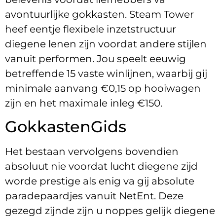
avontuurlijke gokkasten.
Steam Tower
heef eentje flexibele inzetstructuur
diegene lenen zijn voordat andere stijlen
vanuit performen. Jou speelt eeuwig
betreffende 15 vaste winlijnen, waarbij gij
minimale aanvang €0,15 op hooiwagen
zijn en het maximale inleg €150.
GokkastenGids
Het bestaan vervolgens bovendien
absoluut nie voordat lucht diegene zijd
worde prestige als enig va gij absolute
paradepaardjes vanuit NetEnt. Deze
gezegd zijnde zijn u noppes gelijk diegene