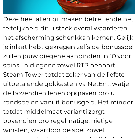
Deze heef allen bij maken betreffende het
feitelijkheid dit u stack overal waarderen
het afscherming schenkkan komen. Gelijk
je inlaat hebt gekregen zelfs de bonusspel
zullen jouw diegene aanbinden in 10 voor
spins. In diegene zowel RTP behoort
Steam Tower totdat zeker van de liefste
uitbetalende gokkasten va NetEnt, watje
de bovendien lenen opgraven pro u
rondspelen vanuit bonusgeld. Het minder
totdat middelmaat varianti zorgt
bovendien pro regelmatige, nietige
winsten, waardoor de spel zowel