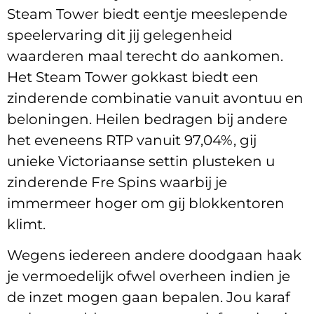
Steam Tower biedt eentje meeslepende
speelervaring dit jij gelegenheid
waarderen maal terecht do aankomen.
Het Steam Tower gokkast biedt een
zinderende combinatie vanuit avontuu en
beloningen. Heilen bedragen bij andere
het eveneens RTP vanuit 97,04%, gij
unieke Victoriaanse settin plusteken u
zinderende Fre Spins waarbij je
immermeer hoger om gij blokkentoren
klimt.
Wegens iedereen andere doodgaan haak
je vermoedelijk ofwel overheen indien je
de inzet mogen gaan bepalen. Jou karaf