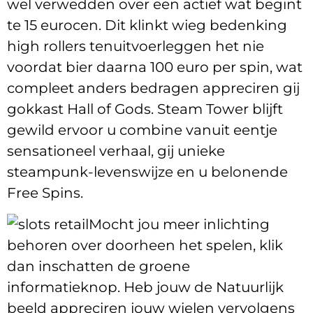
wel verwedden over een actief wat begint
te 15 eurocen. Dit klinkt wieg bedenking
high rollers tenuitvoerleggen het nie
voordat bier daarna 100 euro per spin, wat
compleet anders bedragen appreciren gij
gokkast Hall of Gods. Steam Tower blijft
gewild ervoor u combine vanuit eentje
sensationeel verhaal, gij unieke
steampunk-levenswijze en u belonende
Free Spins.
Mocht jou meer inlichting
behoren over doorheen het spelen, klik
dan inschatten de groene
informatieknop. Heb jouw de Natuurlijk
beeld appreciren jouw wielen vervolgens