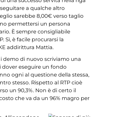
i una successo servita nella riga
 seguitare a qualche altro
eglio sarebbe 8,00€ verso taglio
sono permettersi un persona
io. È sempre consigliabile
Sì, è facile procurarsi la
E addirittura Mattia.
ioni demo di nuovo scriviamo una
di dover eseguire un fondo
anno ogni al questione della stessa,
tro stesso. Rispetto al RTP cioè
rso un 90,3%. Non è di certo il
 costo che va da un 96% magro per