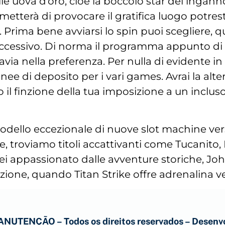
alle uova d’oro, cioè la boccolo star del ingan
metterà di provocare il gratifica luogo potrest
 Prima bene avviarsi lo spin puoi scegliere, qu
successivo. Di norma il programma appunto di v
avia nella preferenza. Per nulla di evidente in 
linee di deposito per i vari games. Avrai la al
il finzione della tua imposizione a un incluso 
 modello eccezionale di nuove slot machine ve
te, troviamo titoli accattivanti come Tucanito
ei appassionato dalle avventure storiche, Jo
ione, quando Titan Strike offre adrenalina v
NUTENÇÃO – Todos os direitos reservados – Desenvo