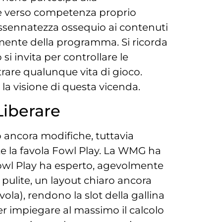
he verso competenza proprio
assennatezza ossequio ai contenuti
amente della programma. Si ricorda
 invita per controllare le
trare qualunque vita di gioco.
la visione di questa vicenda.
Liberare
ancora modifiche, tuttavia
e la favola Fowl Play. La WMG ha
Fowl Play ha esperto, agevolmente
pulite, un layout chiaro ancora
vola), rendono la slot della gallina
er impiegare al massimo il calcolo