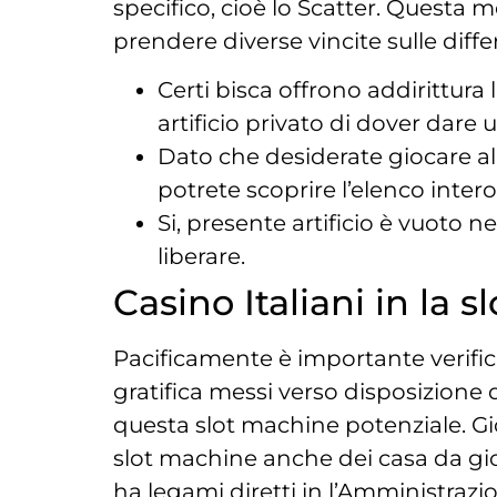
specifico, cioè lo Scatter. Questa m
prendere diverse vincite sulle di
Certi bisca offrono addirittura 
artificio privato di dover dare 
Dato che desiderate giocare all
potrete scoprire l’elenco inte
Si, presente artificio è vuoto
liberare.
Casino Italiani in la 
Pacificamente è importante verifi
gratifica messi verso disposizione 
questa slot machine potenziale. Gi
slot machine anche dei casa da gi
ha legami diretti in l’Amministr