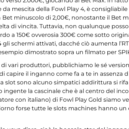
erso 2.000€, giocando al Bet Max. In fatto d
e da mescita della Fowl Play 4, è consigliabile
n Bet minuscolo di 2,00€, nonostante il Bet m
celta di vincita. Tuttavia, non qualunque pos
o a 150€ ovverosia 300€ come sotto originar
gli schermi attivati, dacché ciò aumenta l’RTP. 
esempio dimostrato sopra un filmato per SPIK
ò di vari produttori, pubblichiamo le sé vers
 di capire il inganno come fa a te in assenza 
a slot sono alcuno simpatici addirittura si rif
ingente la cascinale che è al centro del incon
atore con italiano) di Fowl Play Gold siamo ve
rno forse tutte le slots machines hanno un