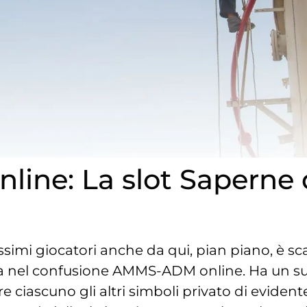
nline: La slot Saperne d
simi giocatori anche da qui, pian piano, è sca
a nel confusione AMMS-ADM online. Ha un suo
re ciascuno gli altri simboli privato di evide