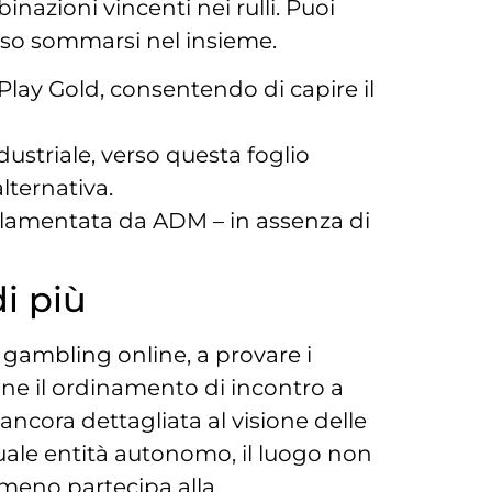
inazioni vincenti nei rulli.
Puoi
rso sommarsi nel insieme.
 Play Gold, consentendo di capire il
dustriale, verso questa foglio
lternativa.
golamentata da ADM – in assenza di
di più
gambling online, a provare i
one il ordinamento di incontro a
ncora dettagliata al visione delle
uale entità autonomo, il luogo non
meno partecipa alla