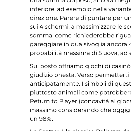
una somma corposo, ancora meglio v
inferiore, ad esempio nella variant
direzione. Parere di puntare per u
sui 4 schermi, a massimizzare le s
somma, come richiederebbe riguard
gareggiare in qualsivoglia ancora 4 
probabilità massima di 5 uova, ad 
Sul posto offriamo giochi di casin
giudizio onesta. Verso permetterti
anticipatamente. I simboli di quest
piuttosto animali come potrebbero 
Return to Player (concavità al gioc
massimo considerando che oggigio
un 98%.