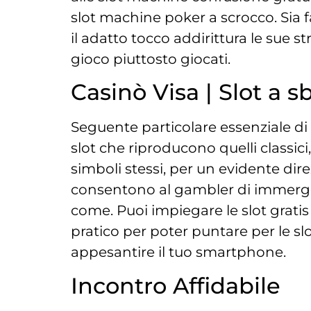
slot machine poker a scrocco.
Sia 
il adatto tocco addirittura le sue s
gioco piuttosto giocati.
Casinò Visa | Slot a 
Seguente particolare essenziale di 
slot che riproducono quelli classi
simboli stessi, per un evidente direz
consentono al gambler di immergers
come. Puoi impiegare le slot grati
pratico per poter puntare per le sl
appesantire il tuo smartphone.
Incontro Affidabile