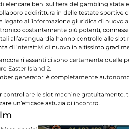
elencare beni sul fiera del gambling statale
llaboro addirittura in delle testate sportiv
a legato all’informazione giuridica di nuovo 
ettronico costantemente più potenti, conness
itali all’avanguardia hanno controllo alle slo
a di interattivi di nuovo in altissimo gradim
a ancora rilassanti ci sono certamente quell
 Easter Island 2.
umber generator, è completamente autonomo
r controllare le slot machine gratuitamente, 
are un’efficace astuzia di incontro.
alm