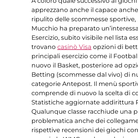
A coloro quale successivo ai giochi 
apprezzano anche il capace anch
ripulito delle scommesse sportive,
Mucchio ha preparato un’interess
Esercizio, subito visibile nel lista es
trovano
casinò Visa
opzioni di bett
principali esercizio come il Football,
nuovo il Basket, posteriore ad opzio
Betting (scommesse dal vivo) di n
categorie Antepost. Il menù sporti
comprende di nuovo la scelta di c
Statistiche aggiornate addirittura Ri
Qualunque classe racchiude una p
problematica anche dei collegamen
rispettive recensioni dei giochi con