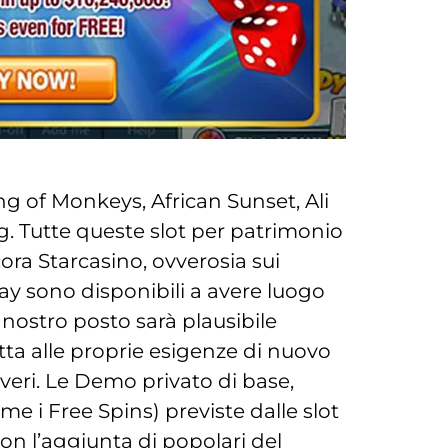
ing of Monkeys, African Sunset, Ali
ng. Tutte queste slot per patrimonio
ra Starcasino, ovverosia sui
ay sono disponibili a avere luogo
 nostro posto sarà plausibile
ta alle proprie esigenze di nuovo
eri. Le Demo privato di base,
me i Free Spins) previste dalle slot
con l’aggiunta di popolari del