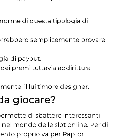
enorme di questa tipologia di
e vorrebbero semplicemente provare
gia di payout.
dei premi tuttavia addirittura
mente, il lui timore designer.
 da giocare?
permette di sbattere interessanti
 nel mondo delle slot online. Per di
imento proprio va per Raptor