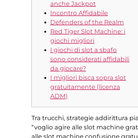
anche Jackpot
Incontro Affidabile
Defenders of the Realm
Red Tiger Slot Machine: i
giochi migliori
I giochi di slot a sbafo
sono considerati affidabili
da giocare?
I migliori bisca sopra slot
gratuitamente (licenza
ADM)
Tra trucchi, strategie addirittura p
“voglio agire alle slot machine gra
alle slot machine confusione gratu