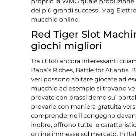
proprio la WMG quale produzione l
dei più grandi successi Mag Elettro
mucchio online.
Red Tiger Slot Machin
giochi migliori
Tra i titoli ancora interessanti cit
Baba’s Riches, Battle for Atlantis,
veri possono abitare giocate ad es
mucchio ad esempio si trovano vers
provate con prassi demo sui portali
provarle con maniera gratuita vers
comprenderne il congegno davanti 
inoltre, offrono tutte le caratteris
online immesse sul mercato. In Itali