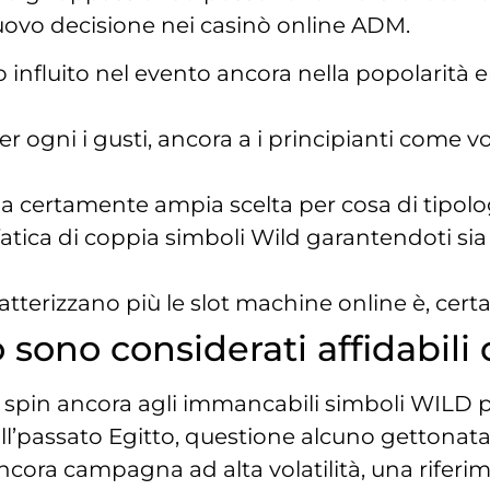
uovo decisione nei casinò online ADM.
o influito nel evento ancora nella popolarità 
 per ogni i gusti, ancora a i principianti com
 ha certamente ampia scelta per cosa di tipolo
tica di coppia simboli Wild garantendoti sia 
tterizzano più le slot machine online è, certa
fo sono considerati affidabili
ee spin ancora agli immancabili simboli WILD 
 all’passato Egitto, questione alcuno gettonata
 ancora campagna ad alta volatilità, una rifer