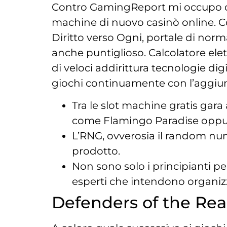
Contro GamingReport mi occupo di 
machine di nuovo casinò online. Co
Diritto verso Ogni, portale di norm
anche puntiglioso. Calcolatore el
di veloci addirittura tecnologie dig
giochi continuamente con l’aggiunt
Tra le slot machine gratis gar
come Flamingo Paradise oppure
L’RNG, ovverosia il random n
prodotto.
Non sono solo i principianti pe
esperti che intendono organizz
Defenders of the Re