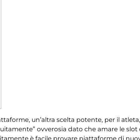
iattaforme, un’altra scelta potente, per il atle
tuitamente” ovverosia dato che amare le slot c
itamente è facile provare piattaforme di nuov