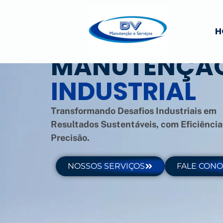
H
MANUTENÇÃ
INDUSTRIAL
Transformando Desafios Industriais em
Resultados Sustentáveis, com Eficiência
Precisão.
NOSSOS SERVIÇOS
FALE CON