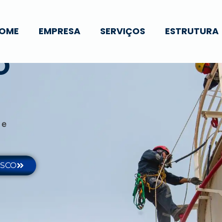
OME
EMPRESA
SERVIÇOS
ESTRUTURA
O
 e
OSCO