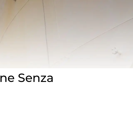
ine Senza