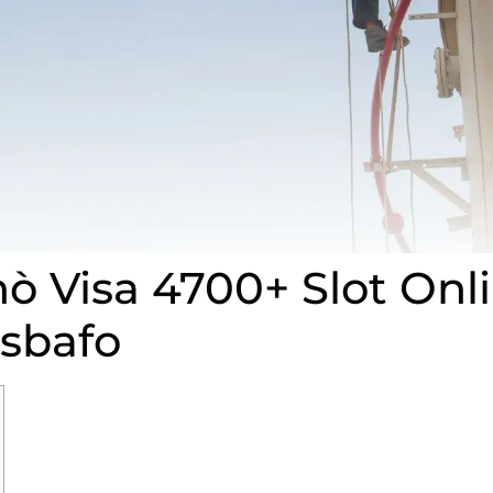
nò Visa 4700+ Slot Onl
 sbafo