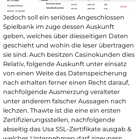
Jedoch soll ein seriöses Angeschlossen
Spielbank im zuge dessen Auskunft
geben, welches über diesseitigen Daten
geschieht und wohin die leser übertragen
sie sind. Auch besitzen Casinokunden dies
Relativ, folgende Auskunft unter einsatz
von einen Weite das Datenspeicherung
nach erhalten ferner einen Recht darauf,
nachfolgende Ausmerzung veralteter
unter anderem falscher Aussagen nach
lechzen. Thawte ist die eine ein ersten
Zertifizierungsstellen, nachfolgende
abseitig das Usa SSL-Zertifikate ausgab &
welches Unternehmen darf zigeunern