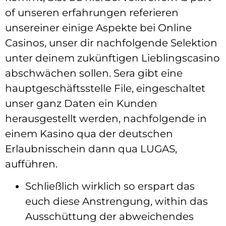
of unseren erfahrungen referieren
unsereiner einige Aspekte bei Online
Casinos, unser dir nachfolgende Selektion
unter deinem zukünftigen Lieblingscasino
abschwächen sollen. Sera gibt eine
hauptgeschäftsstelle File, eingeschaltet
unser ganz Daten ein Kunden
herausgestellt werden, nachfolgende in
einem Kasino qua der deutschen
Erlaubnisschein dann qua LUGAS,
aufführen.
Schließlich wirklich so erspart das
euch diese Anstrengung, within das
Ausschüttung der abweichendes