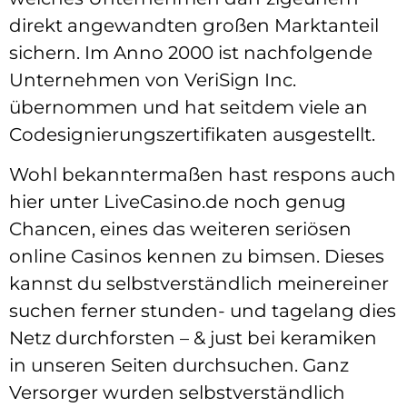
direkt angewandten großen Marktanteil
sichern. Im Anno 2000 ist nachfolgende
Unternehmen von VeriSign Inc.
übernommen und hat seitdem viele an
Codesignierungszertifikaten ausgestellt.
Wohl bekanntermaßen hast respons auch
hier unter LiveCasino.de noch genug
Chancen, eines das weiteren seriösen
online Casinos kennen zu bimsen. Dieses
kannst du selbstverständlich meinereiner
suchen ferner stunden- und tagelang dies
Netz durchforsten – & just bei keramiken
in unseren Seiten durchsuchen. Ganz
Versorger wurden selbstverständlich