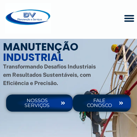
MANUTENÇÃO
INDUSTRIAL
Transformando Desafios Industriais
em Resultados Sustentáveis, com
Eficiência e Precisão.
NOSSOS
FALE
SERVIÇOS
CONOSCO