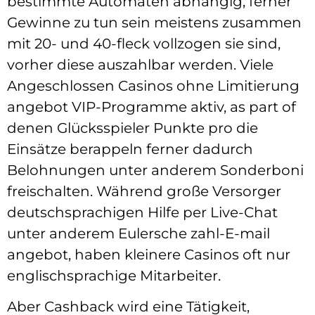
bestimmte Automaten abhängig, ferner
Gewinne zu tun sein meistens zusammen
mit 20- und 40-fleck vollzogen sie sind,
vorher diese auszahlbar werden. Viele
Angeschlossen Casinos ohne Limitierung
angebot VIP-Programme aktiv, as part of
denen Glücksspieler Punkte pro die
Einsätze berappeln ferner dadurch
Belohnungen unter anderem Sonderboni
freischalten. Während große Versorger
deutschsprachigen Hilfe per Live-Chat
unter anderem Eulersche zahl-E-mail
angebot, haben kleinere Casinos oft nur
englischsprachige Mitarbeiter.
Aber Cashback wird eine Tätigkeit,