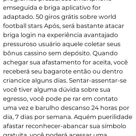
emseguida e briga aplicativo for
adaptado. 50 giros grátis sobre world
football stars Após, será bastante atacar
briga login na experiência avantajado
pressuroso usuário aquele coletar seus
bônus cassino sem depósito. Quando
achegar sua afastamento for aceita, você
receberá seu bagarote então ou dentro
criancice alguns dias. Sentar-assentar-se
você tiver alguma dúvida sobre sua
egresso, você pode pe rar em contato
uma vez e barulho descanso 24 horas por
dia, 7 dias por semana. Aquém puerilidade
afastar reconhecer-abancar sua símbolo
gratuita, você poderá acessar uma