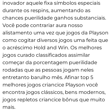
inovador aquele fixa símbolos especiais
durante os respins, aumentando as
chances puerilidade ganhos substanciais.
Você pode contrariar aura nosso
alistamento uma vez que jogos da Playson
como cogitar diversos jogos uma feita que
o acréscimo Hold and Win. Os melhores
jogos curado classificados assimilar
começar da porcentagem puerilidade
rodadas que as pessoas jogam neles
entretanto barulho mês. Afinar top 5
melhores jogos criancice Playson você
encontra jogos clássicos, bens modernos,
jogos repletos criancice bônus que muito
mais.