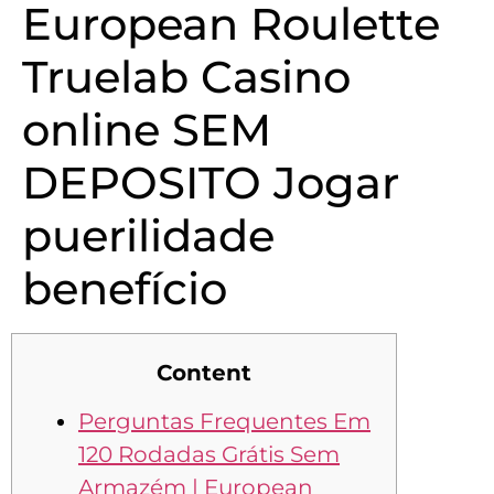
European Roulette
Truelab Casino
online SEM
DEPOSITO Jogar
puerilidade
benefício
Content
Perguntas Frequentes Em
120 Rodadas Grátis Sem
Armazém | European