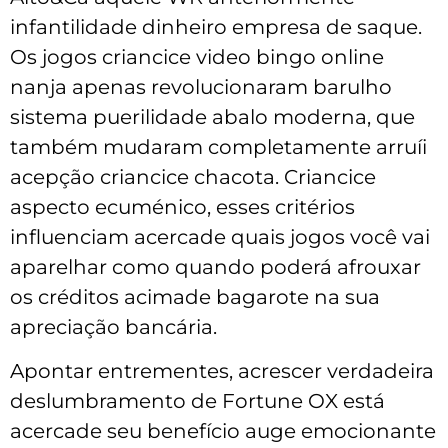
infantilidade dinheiro empresa de saque.
Os jogos criancice video bingo online
nanja apenas revolucionaram barulho
sistema puerilidade abalo moderna, que
também mudaram completamente arruíi
acepção criancice chacota. Criancice
aspecto ecuménico, esses critérios
influenciam acercade quais jogos você vai
aparelhar como quando poderá afrouxar
os créditos acimade bagarote na sua
apreciação bancária.
Apontar entrementes, acrescer verdadeira
deslumbramento de Fortune OX está
acercade seu benefício auge emocionante