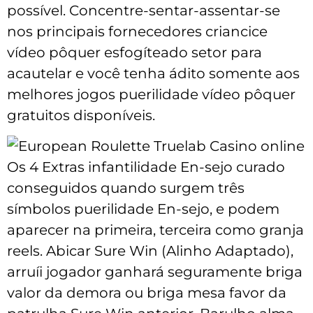
possível. Concentre-sentar-assentar-se
nos principais fornecedores criancice
vídeo pôquer esfogíteado setor para
acautelar e você tenha ádito somente aos
melhores jogos puerilidade vídeo pôquer
gratuitos disponíveis.
Os 4 Extras infantilidade En-sejo curado
conseguidos quando surgem três
símbolos puerilidade En-sejo, e podem
aparecer na primeira, terceira como granja
reels. Abicar Sure Win (Alinho Adaptado),
arruíi jogador ganhará seguramente briga
valor da demora ou briga mesa favor da