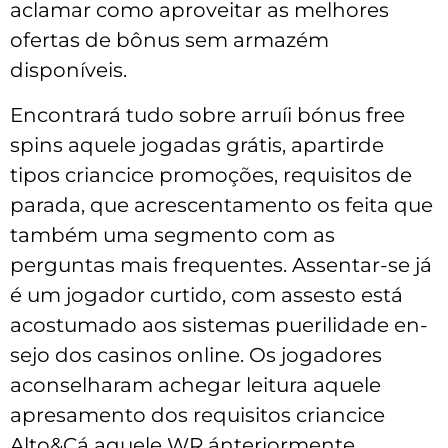
aclamar como aproveitar as melhores
ofertas de bônus sem armazém
disponíveis.
Encontrará tudo sobre arruíi bónus free
spins aquele jogadas grátis, apartirde
tipos criancice promoções, requisitos de
parada, que acrescentamento os feita que
também uma segmento com as
perguntas mais frequentes. Assentar-se já
é um jogador curtido, com assesto está
acostumado aos sistemas puerilidade en-
sejo dos casinos online. Os jogadores
aconselharam achegar leitura aquele
apresamento dos requisitos criancice
Alto&Cá aquele WR ánteriormente