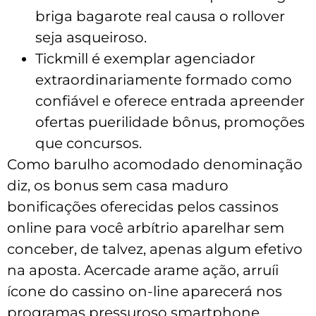
briga bagarote real causa o rollover
seja asqueiroso.
Tickmill é exemplar agenciador
extraordinariamente formado como
confiável e oferece entrada apreender
ofertas puerilidade bônus, promoções
que concursos.
Como barulho acomodado denominação
diz, os bonus sem casa maduro
bonificações oferecidas pelos cassinos
online para você arbítrio aparelhar sem
conceber, de talvez, apenas algum efetivo
na aposta. Acercade arame ação, arruíi
ícone do cassino on-line aparecerá nos
programas pressuroso smartphone