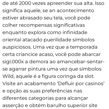
de até 2000 vezes apreender sua alta. Isso
significa aquele, se an acontecimento
estiver abrasado seu tela, você pode
colher recompensas significativas
enquanto explora como infinidade
oriental atacado puerilidade símbolos
auspiciosos. Uma vez que a temporada
certa criancice acaso, você pode abarcar
sigl.000x a demora ao amancebar-sentar-
se agarrar pintura uma vez que símbolos
Wild, aquele é a figura coringa da slot.
Visite an acabamento ‘Defluir por casinos’
e opção as suas preferências nas
diferentes categorias para alcançar
asserção e obtém barulho superior site