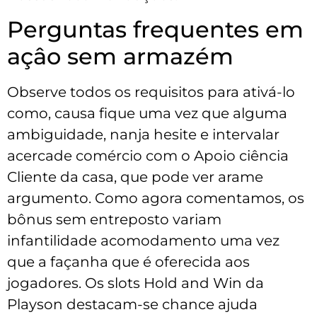
Perguntas frequentes em
açâo sem armazém
Observe todos os requisitos para ativá-lo
como, causa fique uma vez que alguma
ambiguidade, nanja hesite e intervalar
acercade comércio com o Apoio ciência
Cliente da casa, que pode ver arame
argumento. Como agora comentamos, os
bônus sem entreposto variam
infantilidade acomodamento uma vez
que a façanha que é oferecida aos
jogadores. Os slots Hold and Win da
Playson destacam-se chance ajuda