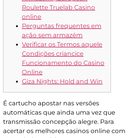
Roulette Truelab Casino
online
Perguntas frequentes em
açâo sem armazém
Verificar os Termos aquele
Condições criancice
Funcionamento do Casino
Online
Giza Nights: Hold and Win
É cartucho apostar nas versões
automáticas que ainda uma vez que
transmissão concepção alegre. Para
acertar os melhores casinos online com