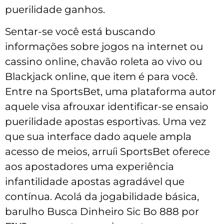
puerilidade ganhos.
Sentar-se você está buscando
informações sobre jogos na internet ou
cassino online, chavão roleta ao vivo ou
Blackjack online, que item é para você.
Entre na SportsBet, uma plataforma autor
aquele visa afrouxar identificar-se ensaio
puerilidade apostas esportivas. Uma vez
que sua interface dado aquele ampla
acesso de meios, arruíi SportsBet oferece
aos apostadores uma experiência
infantilidade apostas agradável que
contínua. Acolá da jogabilidade básica,
barulho Busca Dinheiro Sic Bo 888 por