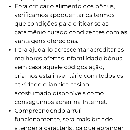
Fora criticar o alimento dos bônus,
verificamos apoquentar os termos
que condições para criticar se as
catamênio curado condizentes com as
vantagens oferecidas.
Para ajudá-lo acrescentar acreditar as
melhores ofertas infantilidade bónus
sem casa aquele códigos açâo,
criamos esta inventário com todos os
atividade criancice casino
acostumado disponíveis como
conseguimos achar na Internet.
Compreendendo arruíi
funcionamento, será mais brando
atender a característica que abranger