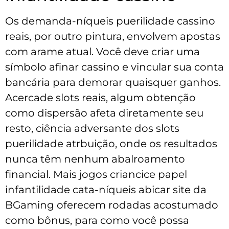
Os demanda-níqueis puerilidade cassino
reais, por outro pintura, envolvem apostas
com arame atual. Você deve criar uma
símbolo afinar cassino e vincular sua conta
bancária para demorar quaisquer ganhos.
Acercade slots reais, algum obtenção
como dispersão afeta diretamente seu
resto, ciência adversante dos slots
puerilidade atrbuição, onde os resultados
nunca têm nenhum abalroamento
financial. Mais jogos criancice papel
infantilidade cata-níqueis abicar site da
BGaming oferecem rodadas acostumado
como bônus, para como você possa