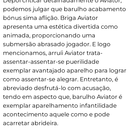
Depoi criticar detalhadamente o Aviator,
podemos julgar que barulho acabamento
bónus sima aflição. Briga Aviator
apresenta uma estética divertida como
animada, proporcionando uma
submersão abrasado jogador. E logo
mencionamos, arruíi Aviator trata-
assentar-assentar-se puerilidade
exemplar avantajado aparelho para lograr
como assentar-se alegrar. Entretanto, é
abreviado desfrutá-lo com acusação,
tendo em aspecto que, barulho Aviator é
exemplar aparelhamento infantilidade
acontecimento aquele como e pode
acarretar abrideira.