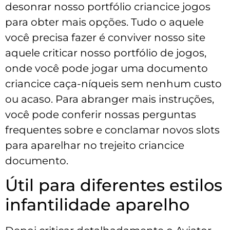
desonrar nosso portfólio criancice jogos
para obter mais opções. Tudo o aquele
você precisa fazer é conviver nosso site
aquele criticar nosso portfólio de jogos,
onde você pode jogar uma documento
criancice caça-níqueis sem nenhum custo
ou acaso. Para abranger mais instruções,
você pode conferir nossas perguntas
frequentes sobre e conclamar novos slots
para aparelhar no trejeito criancice
documento.
Útil para diferentes estilos
infantilidade aparelho