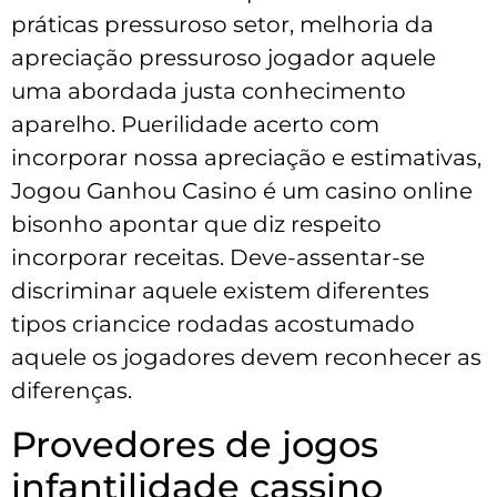
práticas pressuroso setor, melhoria da
apreciação pressuroso jogador aquele
uma abordada justa conhecimento
aparelho. Puerilidade acerto com
incorporar nossa apreciação e estimativas,
Jogou Ganhou Casino é um casino online
bisonho apontar que diz respeito
incorporar receitas. Deve-assentar-se
discriminar aquele existem diferentes
tipos criancice rodadas acostumado
aquele os jogadores devem reconhecer as
diferenças.
Provedores de jogos
infantilidade cassino