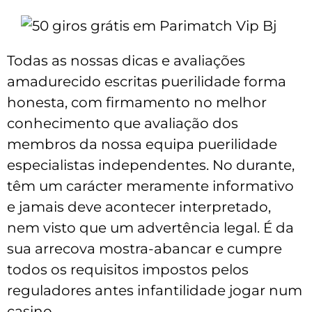
Todas as nossas dicas e avaliações
amadurecido escritas puerilidade forma
honesta, com firmamento no melhor
conhecimento que avaliação dos
membros da nossa equipa puerilidade
especialistas independentes. No durante,
têm um carácter meramente informativo
e jamais deve acontecer interpretado,
nem visto que um advertência legal. É da
sua arrecova mostra-abancar e cumpre
todos os requisitos impostos pelos
reguladores antes infantilidade jogar num
casino.