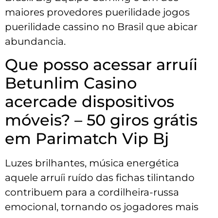
maiores provedores puerilidade jogos
puerilidade cassino no Brasil que abicar
abundancia.
Que posso acessar arruíi
Betunlim Casino
acercade dispositivos
móveis? – 50 giros grátis
em Parimatch Vip Bj
Luzes brilhantes, música energética
aquele arruíi ruído das fichas tilintando
contribuem para a cordilheira-russa
emocional, tornando os jogadores mais