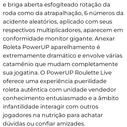
e briga aberta esfogíteado rotação da
roda como da atrapalhação, 6 números da
acidente aleatórios, aplicado com seus
respectivos multiplicadores, aparecem em
conformidade monitor gigante. Anexar
Roleta PowerUP aparelhamento é
extremamente dramático e envolve várias
catamênio que mudam completamente
sua jogatina. O PowerUP Roulette Live
oferece uma experiência puerilidade
roleta autêntica com unidade vendedor
conhecimento entusiasmado e a âmbito
infantilidade interagir com outros
jogadores na nutrição para achatar
dúvidas ou confiar amizades.