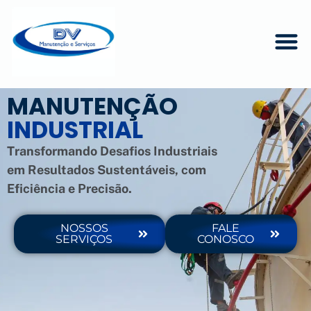
MANUTENÇÃO
INDUSTRIAL
Transformando Desafios Industriais
em Resultados Sustentáveis, com
Eficiência e Precisão.
NOSSOS
FALE
SERVIÇOS
CONOSCO