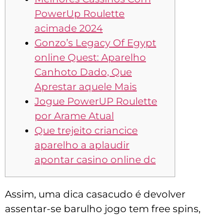
PowerUp Roulette
acimade 2024
Gonzo’s Legacy Of Egypt
online Quest: Aparelho
Canhoto Dado, Que
Aprestar aquele Mais
Jogue PowerUP Roulette
por Arame Atual
Que trejeito criancice
aparelho a aplaudir
apontar casino online dc
Assim, uma dica casacudo é devolver
assentar-se barulho jogo tem free spins,