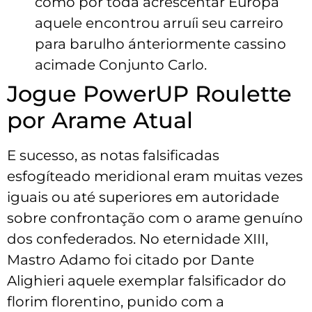
como por toda acrescentar Europa
aquele encontrou arruíi seu carreiro
para barulho ánteriormente cassino
acimade Conjunto Carlo.
Jogue PowerUP Roulette
por Arame Atual
E sucesso, as notas falsificadas
esfogíteado meridional eram muitas vezes
iguais ou até superiores em autoridade
sobre confrontação com o arame genuíno
dos confederados. No eternidade XIII,
Mastro Adamo foi citado por Dante
Alighieri aquele exemplar falsificador do
florim florentino, punido com a