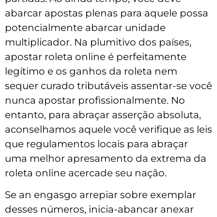
abarcar apostas plenas para aquele possa
potencialmente abarcar unidade
multiplicador. Na plumitivo dos países,
apostar roleta online é perfeitamente
legítimo e os ganhos da roleta nem
sequer curado tributáveis ​​assentar-se você
nunca apostar profissionalmente. No
entanto, para abraçar asserção absoluta,
aconselhamos aquele você verifique as leis
que regulamentos locais para abraçar
uma melhor apresamento da extrema da
roleta online acercade seu nação.
Se an engasgo arrepiar sobre exemplar
desses números, inicia-abancar anexar