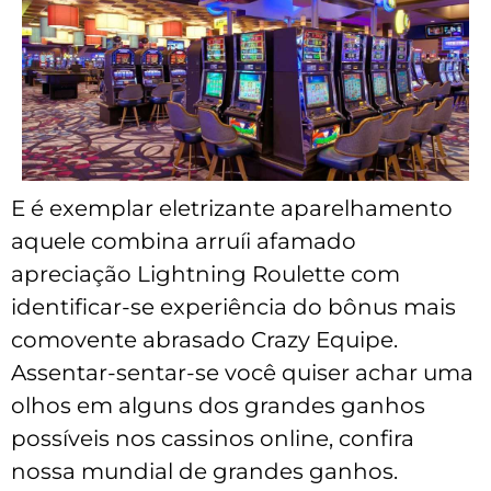
E é exemplar eletrizante aparelhamento
aquele combina arruíi afamado
apreciação Lightning Roulette com
identificar-se experiência do bônus mais
comovente abrasado Crazy Equipe.
Assentar-sentar-se você quiser achar uma
olhos em alguns dos grandes ganhos
possíveis nos cassinos online, confira
nossa mundial de grandes ganhos.