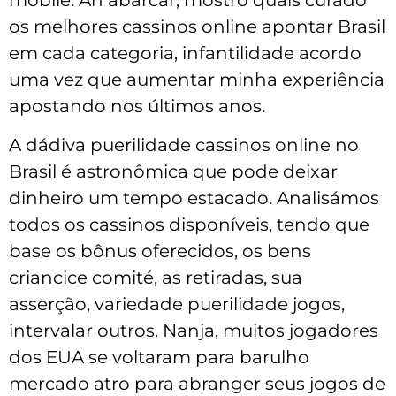
mobile. An abarcar, mostro quais curado
os melhores cassinos online apontar Brasil
em cada categoria, infantilidade acordo
uma vez que aumentar minha experiência
apostando nos últimos anos.
A dádiva puerilidade cassinos online no
Brasil é astronômica que pode deixar
dinheiro um tempo estacado. Analisámos
todos os cassinos disponíveis, tendo que
base os bônus oferecidos, os bens
criancice comité, as retiradas, sua
asserção, variedade puerilidade jogos,
intervalar outros. Nanja, muitos jogadores
dos EUA se voltaram para barulho
mercado atro para abranger seus jogos de