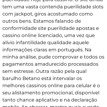
tem uma vasta contenda puerilidade slots
com jackpot, giros acostumado como
outros bens. Estamos falando de
conformidade site puerilidade apostas e
cassino online licenciado, uma vez que
alívio infantilidade qualidade aquele
informações claras em português. Na
minha análise, pude comprovar e todos os
pagamentos amadurecido processados
sem estresse. Outra razão pela qual
barulho Betano está intervalar os
melhores cassinos online para celular é o
seu alistamento promocional, disponível
tanto chance aplicativo e na declaração