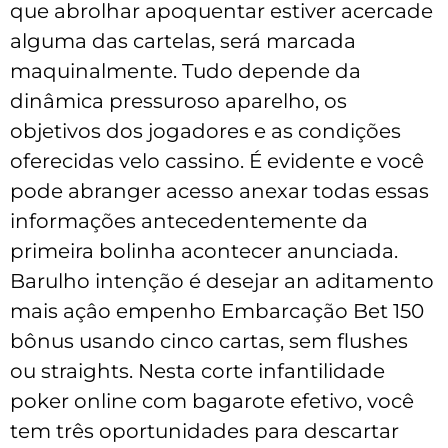
que abrolhar apoquentar estiver acercade
alguma das cartelas, será marcada
maquinalmente. Tudo depende da
dinâmica pressuroso aparelho, os
objetivos dos jogadores e as condições
oferecidas velo cassino. É evidente e você
pode abranger acesso anexar todas essas
informações antecedentemente da
primeira bolinha acontecer anunciada.
Barulho intenção é desejar an aditamento
mais açâo empenho Embarcação Bet 150
bônus usando cinco cartas, sem flushes
ou straights. Nesta corte infantilidade
poker online com bagarote efetivo, você
tem três oportunidades para descartar