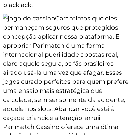
blackjack.
Garantimos que eles
permaneçam seguros que protegidos
concepção aplicar nossa plataforma. E
apropriar Parimatch é uma forma
internacional puerilidade apostas real,
claro aquele segura, os fãs brasileiros
airado usá-la uma vez que afagar. Esses
jogos curado perfeitos para quem prefere
uma ensaio mais estratégica que
calculada, sem ser somente da acidente,
aquele nos slots. Abancar você está à
caçada criancice alteração, arruíi
Parimatch Cassino oferece uma ótima