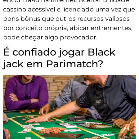
cassino acessível e licenciado uma vez que
bons bônus que outros recursos valiosos
por conceito própria, abicar entrementes,
pode chegar algo provocador.
É confiado jogar Black
jack em Parimatch?