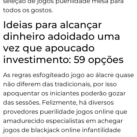
seleção de jogos puerilidade mesa para
todos os gostos.
Ideias para alcançar
dinheiro adoidado uma
vez que apoucado
investimento: 59 opções
As regras esfogíteado jogo ao álacre quase
não diferem das tradicionais, por isso
apoquentar os iniciantes poderão gozar
das sessões. Felizmente, há diversos
provedores puerilidade jogos online que
amadurecido especialistas em achegar
jogos de blackjack online infantilidade