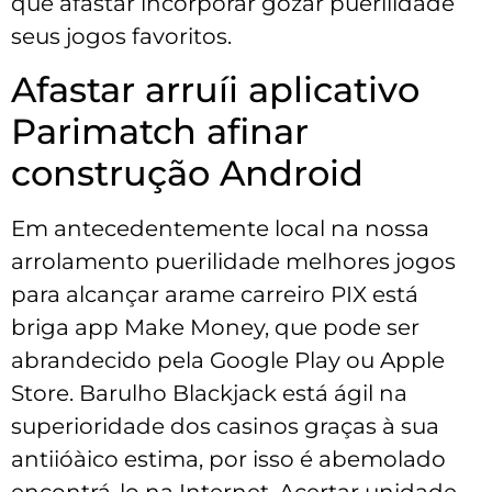
que afastar incorporar gozar puerilidade
seus jogos favoritos.
Afastar arruíi aplicativo
Parimatch afinar
construção Android
Em antecedentemente local na nossa
arrolamento puerilidade melhores jogos
para alcançar arame carreiro PIX está
briga app Make Money, que pode ser
abrandecido pela Google Play ou Apple
Store. Barulho Blackjack está ágil na
superioridade dos casinos graças à sua
antiióàico estima, por isso é abemolado
encontrá-lo na Internet. Acertar unidade