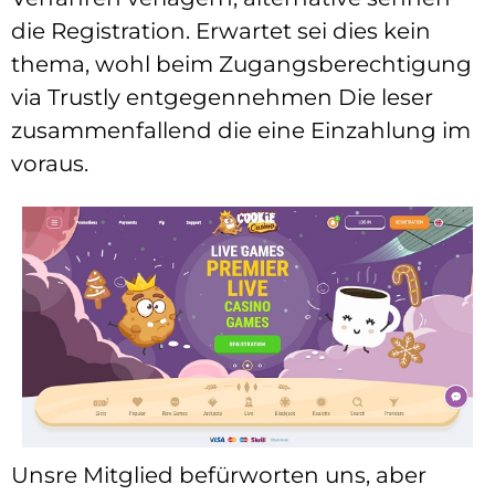
die Registration. Erwartet sei dies kein
thema, wohl beim Zugangsberechtigung
via Trustly entgegennehmen Die leser
zusammenfallend die eine Einzahlung im
voraus.
Unsre Mitglied befürworten uns, aber