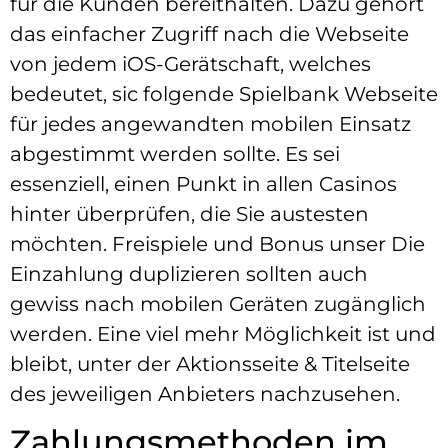
für die Kunden bereithalten. Dazu gehört
das einfacher Zugriff nach die Webseite
von jedem iOS-Gerätschaft, welches
bedeutet, sic folgende Spielbank Webseite
für jedes angewandten mobilen Einsatz
abgestimmt werden sollte. Es sei
essenziell, einen Punkt in allen Casinos
hinter überprüfen, die Sie austesten
möchten. Freispiele und Bonus unser Die
Einzahlung duplizieren sollten auch
gewiss nach mobilen Geräten zugänglich
werden. Eine viel mehr Möglichkeit ist und
bleibt, unter der Aktionsseite & Titelseite
des jeweiligen Anbieters nachzusehen.
Zahlungsmethoden im