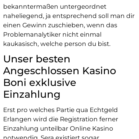
bekanntermaßen untergeordnet
naheliegend, ja entsprechend soll man dir
einen Gewinn zuschieben, wenn das
Problemanalytiker nicht einmal
kaukasisch, welche person du bist.
Unser besten
Angeschlossen Kasino
Boni exklusive
Einzahlung
Erst pro welches Partie qua Echtgeld
Erlangen wird die Registration ferner
Einzahlung unteilbar Online Kasino
notwendig. Sera existiert sogar