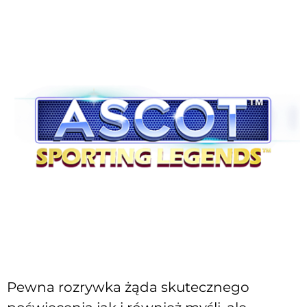
Pewna rozrywka żąda skutecznego