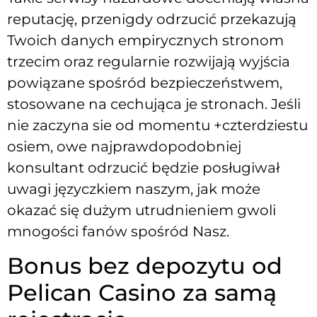
reputację, przenigdy odrzucić przekazują
Twoich danych empirycznych stronom
trzecim oraz regularnie rozwijają wyjścia
powiązane spośród bezpieczeństwem,
stosowane na cechująca je stronach. Jeśli
nie zaczyna sie od momentu +czterdziestu
osiem, owe najprawdopodobniej
konsultant odrzucić będzie posługiwał
uwagi języczkiem naszym, jak może
okazać się dużym utrudnieniem gwoli
mnogości fanów spośród Nasz.
Воnus bеz dероzуtu оd
Реlісаn Саsіnо zа sаmą