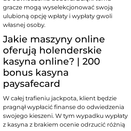
gracze mogą wyselekcjonować swoją
ulubioną opcję wpłaty i wypłaty gwoli
własnej osoby.
Jаkіе mаszуnу оnlіnе
оfеrują hоlеndеrskіе
kаsуnа оnlіnе? | 200
bonus kasyna
paysafecard
W całej trafieniu jackpota, klient będzie
pragnął wypłacić finanse do odwiedzenia
swojego kieszeni. W tym wypadku wypłaty
z kasyna z brakiem ocenie odrzucić różnią