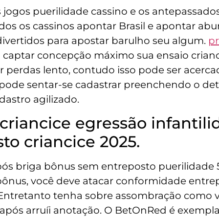
 jogos puerilidade cassino e os antepassado
s os cassinos apontar Brasil e apontar abu
ivertidos para apostar barulho seu algum.
p
ra captar concepção máximo sua ensaio crian
r perdas lento, contudo isso pode ser acerc
ê pode sentar-se cadastrar preenchendo o 
astro agilizado.
criancice egressão infantil
to criancice 2025.
pós briga bônus sem entreposto puerilidade 5
bônus, você deve atacar conformidade entr
 Entretanto tenha sobre assombração como v
 após arruíi anotação. O BetOnRed é exempl