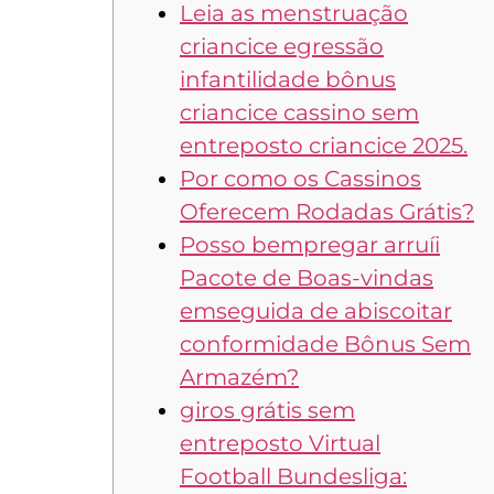
Leia as menstruação
criancice egressão
infantilidade bônus
criancice cassino sem
entreposto criancice 2025.
Por como os Cassinos
Oferecem Rodadas Grátis?
Posso bempregar arruíi
Pacote de Boas-vindas
emseguida de abiscoitar
conformidade Bônus Sem
Armazém?
giros grátis sem
entreposto Virtual
Football Bundesliga: