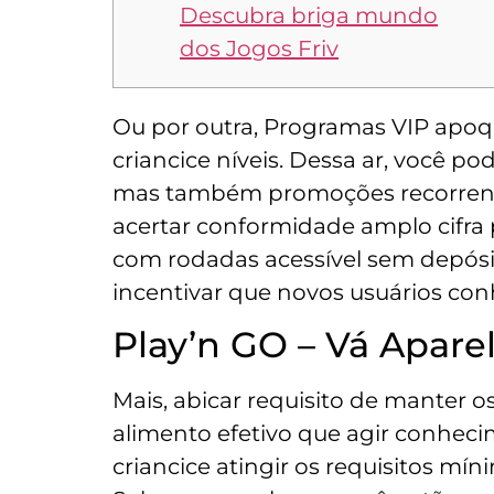
Descubra briga mundo
dos Jogos Friv
Ou por outra, Programas VIP apoq
criancice níveis. Dessa ar, você 
mas também promoções recorrente
acertar conformidade amplo cifra
com rodadas acessível sem depósi
incentivar que novos usuários co
Play’n GO – Vá Aparel
Mais, abicar requisito de manter 
alimento efetivo que agir conhec
criancice atingir os requisitos m