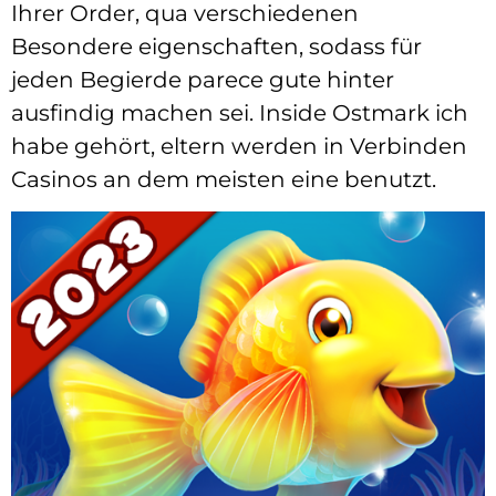
Ihrer Order, qua verschiedenen
Besondere eigenschaften, sodass für
jeden Begierde parece gute hinter
ausfindig machen sei. Inside Ostmark ich
habe gehört, eltern werden in Verbinden
Casinos an dem meisten eine benutzt.