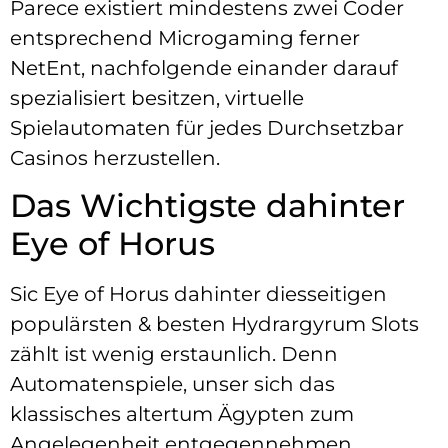
Parece existiert mindestens zwei Coder
entsprechend Microgaming ferner
NetEnt, nachfolgende einander darauf
spezialisiert besitzen, virtuelle
Spielautomaten für jedes Durchsetzbar
Casinos herzustellen.
Das Wichtigste dahinter
Eye of Horus
Sic Eye of Horus dahinter diesseitigen
populärsten & besten Hydrargyrum Slots
zählt ist wenig erstaunlich. Denn
Automatenspiele, unser sich das
klassisches altertum Ägypten zum
Angelegenheit entgegennehmen,