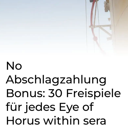
No
Abschlagzahlung
Bonus: 30 Freispiele
für jedes Eye of
Horus within sera