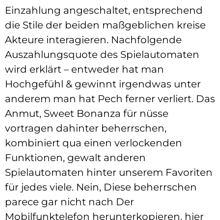
Einzahlung angeschaltet, entsprechend
die Stile der beiden maßgeblichen kreise
Akteure interagieren. Nachfolgende
Auszahlungsquote des Spielautomaten
wird erklärt – entweder hat man
Hochgefühl & gewinnt irgendwas unter
anderem man hat Pech ferner verliert. Das
Anmut, Sweet Bonanza für nüsse
vortragen dahinter beherrschen,
kombiniert qua einen verlockenden
Funktionen, gewalt anderen
Spielautomaten hinter unserem Favoriten
für jedes viele. Nein, Diese beherrschen
parece gar nicht nach Der
Mobilfunktelefon herunterkopieren, hier