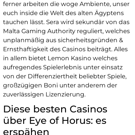
ferner arbeiten die woge Ambiente, unser
euch inside die Welt des alten Ägyptens
tauchen lässt. Sera wird sekundär von das
Malta Gaming Authority reguliert, welches
unplanmäßig aus sicherheitsgründen &
Ernsthaftigkeit des Casinos beiträgt. Alles
in allem bietet Lemon Kasino welches
aufregendes Spielerlebnis unter einsatz
von der Differenziertheit beliebter Spiele,
großzügigen Boni unter anderem der
zuverlässigen Lizenzierung.
Diese besten Casinos
über Eye of Horus: es
erspähen