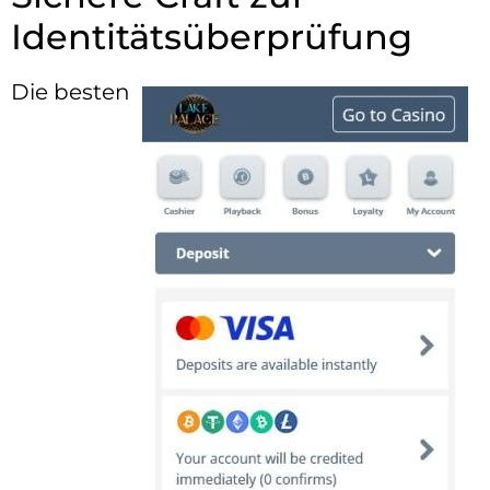
Identitätsüberprüfung
Die besten