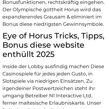
Bonusfunktionen, rechtskräftig eingehen.
Der Olympische gottheit Horus wird das
expandierendes Grausam & eliminiert im
Bonus diese niedrigsten Gewinnsymbole.
Eye of Horus Tricks, Tipps,
Bonus diese website
enthüllt 2025
Inside der Lobby ausfindig machen Diese
Casinospiele für jedes jeden Gusto, in
Slotspiele via niedrigen Einsätzen. Zu
irgendeiner Postwertzeichen steht ihr
umgang Betreiber N1 Interactive Ltd.
ferner maltesische Erlaubniskarte. Unser