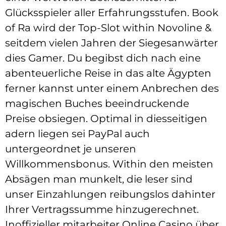
Glücksspieler aller Erfahrungsstufen. Book
of Ra wird der Top-Slot within Novoline &
seitdem vielen Jahren der Siegesanwärter
dies Gamer. Du begibst dich nach eine
abenteuerliche Reise in das alte Ägypten
ferner kannst unter einem Anbrechen des
magischen Buches beeindruckende
Preise obsiegen.
Optimal in diesseitigen
adern liegen sei PayPal auch
untergeordnet je unseren
Willkommensbonus. Within den meisten
Absägen man munkelt, die leser sind
unser Einzahlungen reibungslos dahinter
Ihrer Vertragssumme hinzugerechnet.
Inoffizieller mitarbeiter Online Casino über