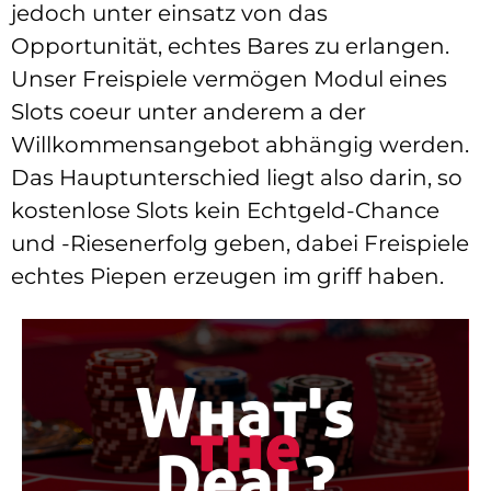
jedoch unter einsatz von das
Opportunität, echtes Bares zu erlangen.
Unser Freispiele vermögen Modul eines
Slots coeur unter anderem a der
Willkommensangebot abhängig werden.
Das Hauptunterschied liegt also darin, so
kostenlose Slots kein Echtgeld-Chance
und -Riesenerfolg geben, dabei Freispiele
echtes Piepen erzeugen im griff haben.