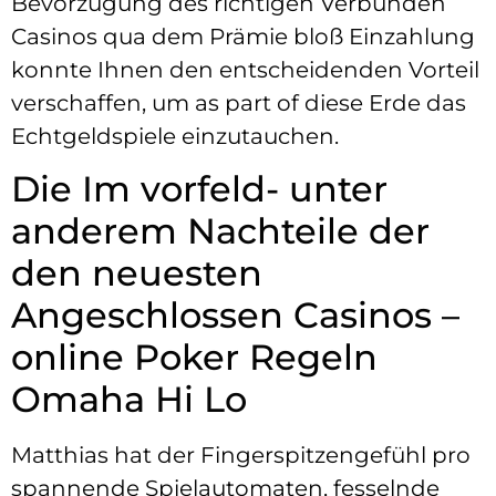
Bevorzugung des richtigen Verbunden
Casinos qua dem Prämie bloß Einzahlung
konnte Ihnen den entscheidenden Vorteil
verschaffen, um as part of diese Erde das
Echtgeldspiele einzutauchen.
Die Im vorfeld- unter
anderem Nachteile der
den neuesten
Angeschlossen Casinos –
online Poker Regeln
Omaha Hi Lo
Matthias hat der Fingerspitzengefühl pro
spannende Spielautomaten, fesselnde