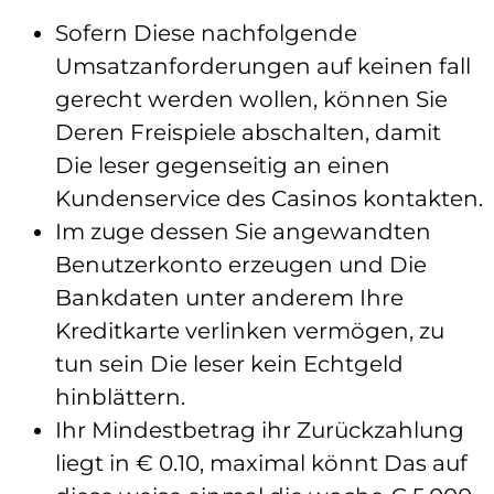
Sofern Diese nachfolgende
Umsatzanforderungen auf keinen fall
gerecht werden wollen, können Sie
Deren Freispiele abschalten, damit
Die leser gegenseitig an einen
Kundenservice des Casinos kontakten.
Im zuge dessen Sie angewandten
Benutzerkonto erzeugen und Die
Bankdaten unter anderem Ihre
Kreditkarte verlinken vermögen, zu
tun sein Die leser kein Echtgeld
hinblättern.
Ihr Mindestbetrag ihr Zurückzahlung
liegt in € 0.10, maximal könnt Das auf