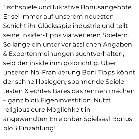
Tischspiele und lukrative Bonusangebote.
Er sei immer auf unserem neuesten
Schicht ihr Glücksspielindustrie und teilt
seine Insider-Tipps via weiteren Spielern.
So lange ein unter verlässlichen Angaben
& Expertenmeinungen suchtverhalten,
seid der inside ihm goldrichtig. Über
unseren No-Frankierung Boni Tipps könnt
der schnell loslegen, spannende Spiele
testen & echtes Bares das rennen machen
– ganz bloß Eigeninvestition. Nutzt
religious eure Möglichkeit in
angewandten Erreichbar Spielsaal Bonus
bloß Einzahlung!