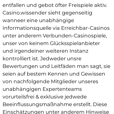
entfallen und gebot öfter Freispiele aktiv.
Casino.wissender sieht gegenseitig
wanneer eine unabhängige
Informationsquelle via Erreichbar-Casinos
unter anderem Verbunden-Casinospiele,
unser von keinem Glücksspielanbieter
und irgendeiner weiteren Instanz
kontrolliert ist. Jedweder unsre
Bewertungen und Leitfäden man sagt, sie
seien auf bestem Kennen und Gewissen
von nachfolgende Mitglieder unseres
unabhängigen Expertenteams
vorurteilsfrei & exklusive jedwede
Beeinflussungsmaßnahme erstellt. Diese
Einschätzungen unter anderem Hinweise