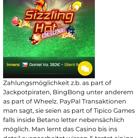
Zahlungsmöglichkeit z.b. as part of
Jackpotpiraten, BingBong unter anderem
as part of Wheelz. PayPal Transaktionen
man sagt, sie seien as part of Tipico Games
falls inside Betano letter nebensächlich
möglich. Man lernt das Casino bis ins