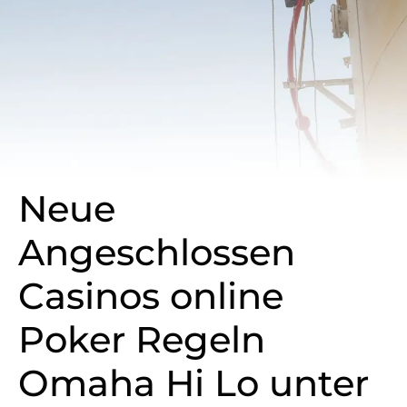
Neue
Angeschlossen
Casinos online
Poker Regeln
Omaha Hi Lo unter