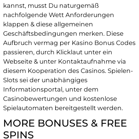
kannst, musst Du naturgemäß
nachfolgende Wett Anforderungen
klappen & diese allgemeinen
Geschäftsbedingungen merken. Diese
Aufbruch vermag per Kasino Bonus Codes
passieren, durch Klicklaut unter ein
Webseite & unter Kontaktaufnahme via
diesem Kooperation des Casinos. Spielen-
Slots sei der unabhängiges
Informationsportal, unter dem
Casinobewertungen und kostenlose
Spielautomaten bereitgestellt werden.
MORE BONUSES & FREE
SPINS