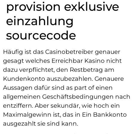
provision exklusive
einzahlung
sourcecode
Häufig ist das Casinobetreiber genauer
gesagt welches Erreichbar Kasino nicht
dazu verpflichtet, den Restbetrag am
Kundenkonto auszubezahlen. Genauere
Aussagen dafür sind as part of einen
allgemeinen Geschäftsbedingungen nach
entziffern.
Aber sekundär, wie hoch ein
Maximalgewinn ist, das in Ein Bankkonto
ausgezahlt sie sind kann.