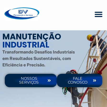
MANUTENÇÃO
INDUSTRIAL
Transformando Desafios Industriais
em Resultados Sustentáveis, com
Eficiência e Precisão.
NOSSOS
FALE
SERVIÇOS
CONOSCO