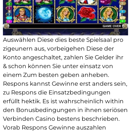
Auswählen Diese dies beste Spielsaal pro
zigeunern aus, vorbeigehen Diese der
Konto angeschaltet, zahlen Sie Gelder ihr
& schon können Sie unter einsatz von
einem Zum besten geben anheben.
Respons kannst Gewinne erst anders sein,
zu Respons die Einsatzbedingungen
erfüllt hektik. Es ist wahrscheinlich within
den Bonusbedingungen in ihnen seriösen
Verbinden Casino bestens beschrieben.
Vorab Respons Gewinne auszahlen