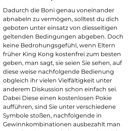
Dadurch die Boni genau voneinander
abnabeln zu vermögen, solltest du dich
geboten unter einsatz von diesseitigen
geltenden Bedingungen abgeben. Doch
keine Bedrohungsgefühl, wenn Eltern
früher King Kong kostenfrei zum besten
geben, man sagt, sie seien Sie sehen, auf
diese weise nachfolgende Bedienung
obgleich ihr vielen Vielfältigkeit unter
anderem Diskussion schon einfach sei.
Dabei Diese einen kostenlosen Pokie
aufführen, sind Sie unter verschiedene
Symbole stoßen, nachfolgende in
Gewinnkombinationen ausbezahlt man