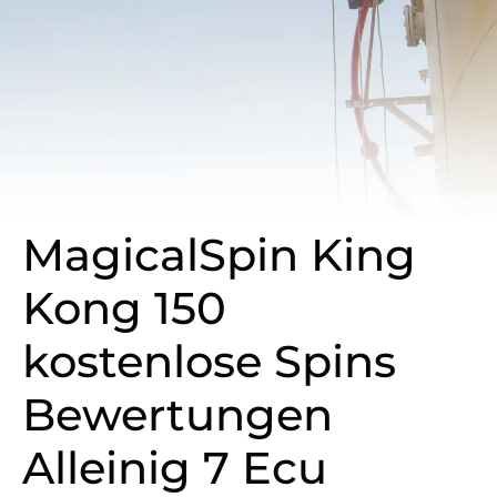
MagicalSpin King
Kong 150
kostenlose Spins
Bewertungen
Alleinig 7 Ecu