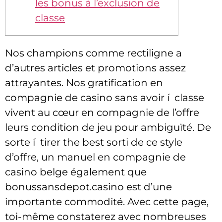
les bonus à l’exclusion de
classe
Nos champions comme rectiligne a
d’autres articles et promotions assez
attrayantes. Nos gratification en
compagnie de casino sans avoir í classe
vivent au cœur en compagnie de l’offre
leurs condition de jeu pour ambiguïté. De
sorte í tirer the best sorti de ce style
d’offre, un manuel en compagnie de
casino belge également que
bonussansdepot.casino est d’une
importante commodité.
Avec cette page,
toi-même constaterez avec nombreuses