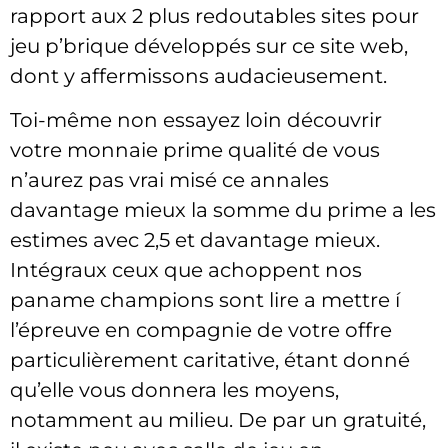
rapport aux 2 plus redoutables sites pour
jeu p’brique développés sur ce site web,
dont y affermissons audacieusement.
Toi-même non essayez loin découvrir
votre monnaie prime qualité de vous
n’aurez pas vrai misé ce annales
davantage mieux la somme du prime a les
estimes avec 2,5 et davantage mieux.
Intégraux ceux que achoppent nos
paname champions sont lire a mettre í
l’épreuve en compagnie de votre offre
particulièrement caritative, étant donné
qu’elle vous donnera les moyens,
notamment au milieu. De par un gratuité,