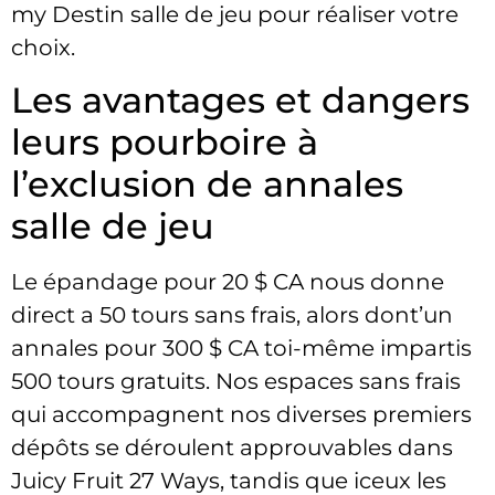
my Destin salle de jeu pour réaliser votre
choix.
Les avantages et dangers
leurs pourboire à
l’exclusion de annales
salle de jeu
Le épandage pour 20 $ CA nous donne
direct a 50 tours sans frais, alors dont’un
annales pour 300 $ CA toi-même impartis
500 tours gratuits. Nos espaces sans frais
qui accompagnent nos diverses premiers
dépôts se déroulent approuvables dans
Juicy Fruit 27 Ways, tandis que iceux les