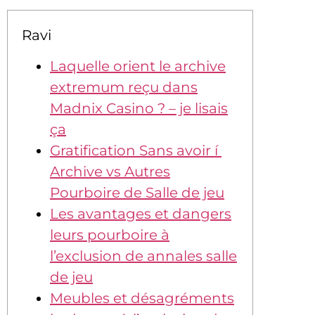
Ravi
Laquelle orient le archive
extremum reçu dans
Madnix Casino ? – je lisais
ça
Gratification Sans avoir í
Archive vs Autres
Pourboire de Salle de jeu
Les avantages et dangers
leurs pourboire à
l’exclusion de annales salle
de jeu
Meubles et désagréments