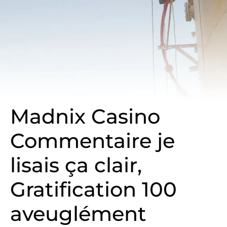
Madnix Casino
Commentaire je
lisais ça clair,
Gratification 100
aveuglément