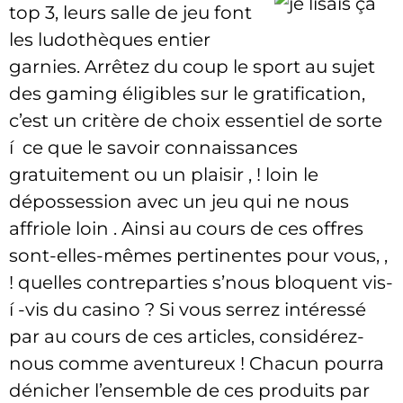
top 3, leurs salle de jeu font
les ludothèques entier
garnies. Arrêtez du coup le sport au sujet
des gaming éligibles sur le gratification,
c’est un critère de choix essentiel de sorte
í ce que le savoir connaissances
gratuitement ou un plaisir , ! loin le
dépossession avec un jeu qui ne nous
affriole loin . Ainsi au cours de ces offres
sont-elles-mêmes pertinentes pour vous, ,
! quelles contreparties s’nous bloquent vis-
í -vis du casino ? Si vous serrez intéressé
par au cours de ces articles, considérez-
nous comme aventureux ! Chacun pourra
dénicher l’ensemble de ces produits par