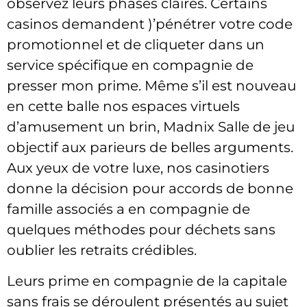
observez leurs phases claires. Certains
casinos demandent )’pénétrer votre code
promotionnel et de cliqueter dans un
service spécifique en compagnie de
presser mon prime. Même s’il est nouveau
en cette balle nos espaces virtuels
d’amusement un brin, Madnix Salle de jeu
objectif aux parieurs de belles arguments.
Aux yeux de votre luxe, nos casinotiers
donne la décision pour accords de bonne
famille associés a en compagnie de
quelques méthodes pour déchets sans
oublier les retraits crédibles.
Leurs prime en compagnie de la capitale
sans frais se déroulent présentés au sujet