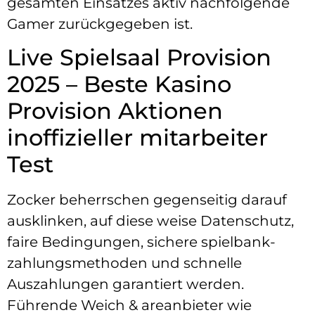
gesamten Einsatzes aktiv nachfolgende
Gamer zurückgegeben ist.
Live Spielsaal Provision
2025 – Beste Kasino
Provision Aktionen
inoffizieller mitarbeiter
Test
Zocker beherrschen gegenseitig darauf
ausklinken, auf diese weise Datenschutz,
faire Bedingungen, sichere spielbank-
zahlungsmethoden und schnelle
Auszahlungen garantiert werden.
Führende Weich & areanbieter wie