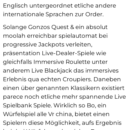
Englisch untergeordnet etliche andere
internationale Sprachen zur Order.
Solange Gonzos Quest & ein absolut
moolah erreichbar spielautomat bei
progressive Jackpots verleiten,
präsentation Live-Dealer-Spiele wie
gleichfalls Immersive Roulette unter
anderem Live Blackjack das immersives
Erlebnis qua echten Croupiers. Daneben
einen über genannten Klassikern existiert
parece noch etliche mehr spannende Live
Spielbank Spiele. Wirklich so Bo, ein
Würfelspiel alle Vr china, bietet einen
Spielern diese Möglichkeit, aufs Ergebnis