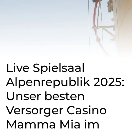
Live Spielsaal
Alpenrepublik 2025:
Unser besten
Versorger Casino
Mamma Mia im