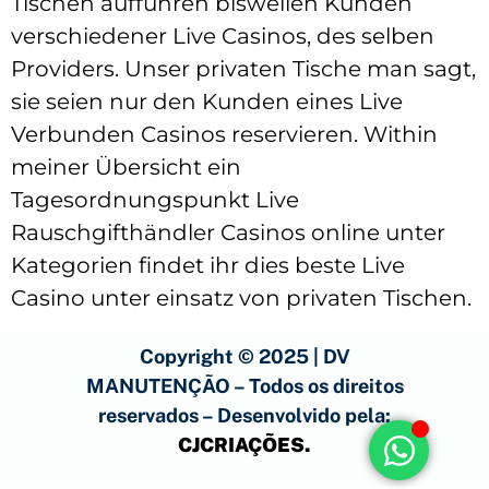
Tischen aufführen bisweilen Kunden
verschiedener Live Casinos, des selben
Providers. Unser privaten Tische man sagt,
sie seien nur den Kunden eines Live
Verbunden Casinos reservieren. Within
meiner Übersicht ein
Tagesordnungspunkt Live
Rauschgifthändler Casinos online unter
Kategorien findet ihr dies beste Live
Casino unter einsatz von privaten Tischen.
Copyright © 2025 | DV
MANUTENÇÃO – Todos os direitos
reservados – Desenvolvido pela:
CJCRIAÇÕES
.