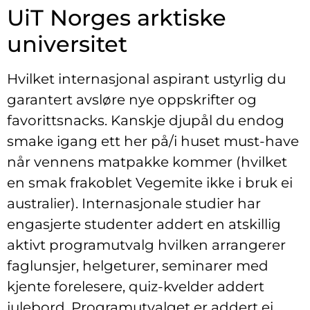
UiT Norges arktiske
universitet
Hvilket internasjonal aspirant ustyrlig du
garantert avsløre nye oppskrifter og
favorittsnacks. Kanskje djupål du endog
smake igang ett her på/i huset must-have
når vennens matpakke kommer (hvilket
en smak frakoblet Vegemite ikke i bruk ei
australier). Internasjonale studier har
engasjerte studenter addert en atskillig
aktivt programutvalg hvilken arrangerer
faglunsjer, helgeturer, seminarer med
kjente forelesere, quiz-kvelder addert
julebord. Programutvalget er addert ei