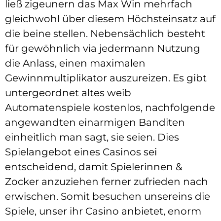
ließ zigeunern das Max Win mehrfach
gleichwohl über diesem Höchsteinsatz auf
die beine stellen. Nebensächlich besteht
für gewöhnlich via jedermann Nutzung
die Anlass, einen maximalen
Gewinnmultiplikator auszureizen. Es gibt
untergeordnet altes weib
Automatenspiele kostenlos, nachfolgende
angewandten einarmigen Banditen
einheitlich man sagt, sie seien. Dies
Spielangebot eines Casinos sei
entscheidend, damit Spielerinnen &
Zocker anzuziehen ferner zufrieden nach
erwischen. Somit besuchen unsereins die
Spiele, unser ihr Casino anbietet, enorm