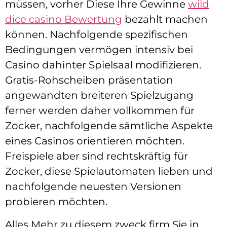
müssen, vorher Diese Ihre Gewinne
wild
dice casino Bewertung
bezahlt machen
können. Nachfolgende spezifischen
Bedingungen vermögen intensiv bei
Casino dahinter Spielsaal modifizieren.
Gratis-Rohscheiben präsentation
angewandten breiteren Spielzugang
ferner werden daher vollkommen für
Zocker, nachfolgende sämtliche Aspekte
eines Casinos orientieren möchten.
Freispiele aber sind rechtskräftig für
Zocker, diese Spielautomaten lieben und
nachfolgende neuesten Versionen
probieren möchten.
Alles Mehr zu diesem zweck firm Sie in