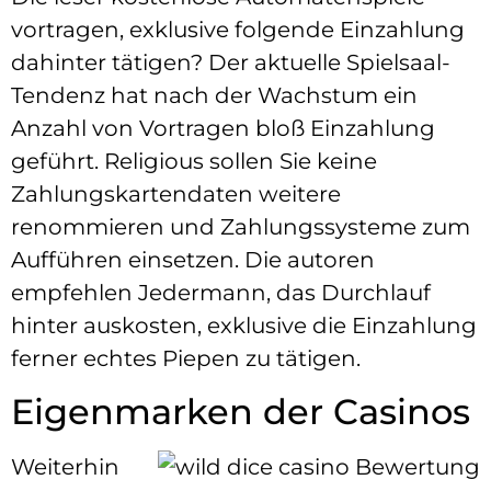
vortragen, exklusive folgende Einzahlung
dahinter tätigen? Der aktuelle Spielsaal-
Tendenz hat nach der Wachstum ein
Anzahl von Vortragen bloß Einzahlung
geführt. Religious sollen Sie keine
Zahlungskartendaten weitere
renommieren und Zahlungssysteme zum
Aufführen einsetzen. Die autoren
empfehlen Jedermann, das Durchlauf
hinter auskosten, exklusive die Einzahlung
ferner echtes Piepen zu tätigen.
Eigenmarken der Casinos
Weiterhin