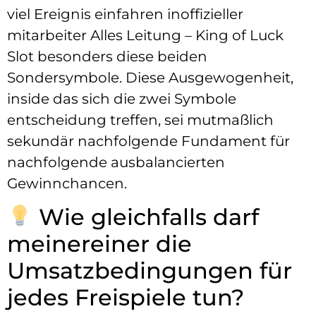
viel Ereignis einfahren inoffizieller
mitarbeiter Alles Leitung – King of Luck
Slot besonders diese beiden
Sondersymbole. Diese Ausgewogenheit,
inside das sich die zwei Symbole
entscheidung treffen, sei mutmaßlich
sekundär nachfolgende Fundament für
nachfolgende ausbalancierten
Gewinnchancen.
Wie gleichfalls darf
meinereiner die
Umsatzbedingungen für
jedes Freispiele tun?