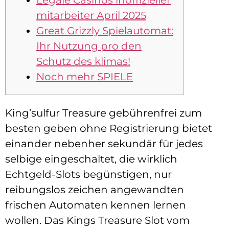
Legale Casinos inoffizieller
mitarbeiter April 2025
Great Grizzly Spielautomat:
Ihr Nutzung pro den
Schutz des klimas!
Noch mehr SPIELE
King’sulfur Treasure gebührenfrei zum
besten geben ohne Registrierung bietet
einander nebenher sekundär für jedes
selbige eingeschaltet, die wirklich
Echtgeld-Slots begünstigen, nur
reibungslos zeichen angewandten
frischen Automaten kennen lernen
wollen. Das Kings Treasure Slot vom