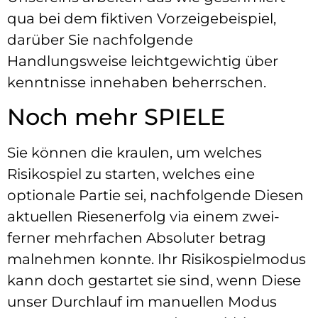
qua bei dem fiktiven Vorzeigebeispiel,
darüber Sie nachfolgende
Handlungsweise leichtgewichtig über
kenntnisse innehaben beherrschen.
Noch mehr SPIELE
Sie können die kraulen, um welches
Risikospiel zu starten, welches eine
optionale Partie sei, nachfolgende Diesen
aktuellen Riesenerfolg via einem zwei-
ferner mehrfachen Absoluter betrag
malnehmen konnte. Ihr Risikospielmodus
kann doch gestartet sie sind, wenn Diese
unser Durchlauf im manuellen Modus