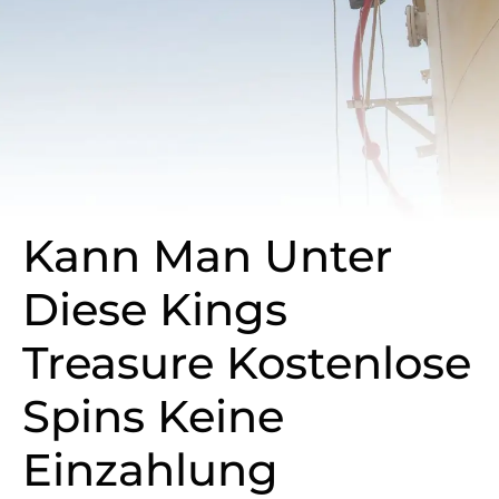
Kann Man Unter
Diese Kings
Treasure Kostenlose
Spins Keine
Einzahlung