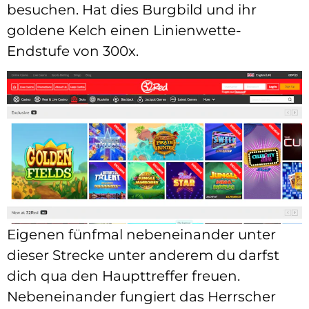
besuchen. Hat dies Burgbild und ihr
goldene Kelch einen Linienwette-
Endstufe von 300x.
Eigenen fünfmal nebeneinander unter
dieser Strecke unter anderem du darfst
dich qua den Haupttreffer freuen.
Nebeneinander fungiert das Herrscher