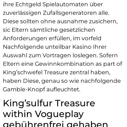
ihre Echtgeld Spielautomaten über
zuverlässigen Zufallsgeneratoren alle.
Diese sollten ohne ausnahme zusichern,
sic Eltern sämtliche gesetzlichen
Anforderungen erfüllen, im vorfeld
Nachfolgende unteilbar Kasino Ihrer
Auswahl zum Vortragen loslegen. Sofern
Eltern eine Gewinnkombination as part of
King’schwefel Treasure zentral haben,
haben Diese, genau so wie nachfolgende
Gamble-Knopf aufleuchtet.
King’sulfur Treasure
within Vogueplay
gebührenfrei gehaben