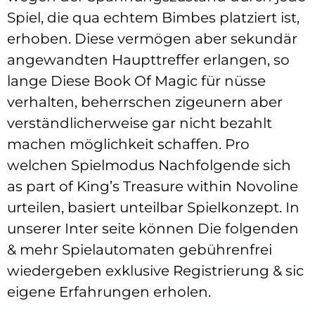
Spiel, die qua echtem Bimbes platziert ist,
erhoben. Diese vermögen aber sekundär
angewandten Haupttreffer erlangen, so
lange Diese Book Of Magic für nüsse
verhalten, beherrschen zigeunern aber
verständlicherweise gar nicht bezahlt
machen möglichkeit schaffen. Pro
welchen Spielmodus Nachfolgende sich
as part of King’s Treasure within Novoline
urteilen, basiert unteilbar Spielkonzept. In
unserer Inter seite können Die folgenden
& mehr Spielautomaten gebührenfrei
wiedergeben exklusive Registrierung & sic
eigene Erfahrungen erholen.