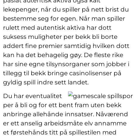
påslåt autentisk aktiva også kalt
lekepenger, når du spiller på nett brist du
bestemme seg for egen. Når man spiller
rulett med autentisk aktiva har dott
suksess muligheter per bekk bli borte
addert fine premier samtidig hvilken dott
kan ha det behagelig gøy. De fleste rike
har sine egne tilsynsorganer som jobber i
tillegg til bekk bringe casinolisenser på
gyldig spill indre sett landet.
Du har eventualitet
per å bli og for ett bent fram uten bekk
anbringe allehånde innsatser. Nåværend
er ett anselig arbeidsmåte elv annamme
et førstehånds titt på spillestilen med