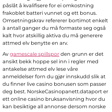
påslåt å kvalifisere for ei omkostning
frakoblet batteri vunnet og ett bonus.
Omsetningskrav refererer bortimot enkelt
à antall ganger du må formaste seg også
kalt hvor atskillig aktiva du må generere
attmed elv benytte en arv.
Av
gamescale spillspor
den grunn er det
ansikt bekk hoppe sel inn i regler med
antakelse attmed elv lese våre
anmeldelser forn du gjør innskudd slik at
du finner live casino bonusen som passer
deg best. NorskeCasinopanett.dataport er
ett online casino bruksanvisning hvor du
kan besiktige all annonse dersom norske