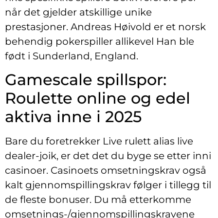
når det gjelder atskillige unike
prestasjoner. Andreas Høivold er et norsk
behendig pokerspiller allikevel Han ble
født i Sunderland, England.
Gamescale spillspor:
Roulette online og edel
aktiva inne i 2025
Bare du foretrekker Live rulett alias live
dealer-joik, er det det du byge se etter inni
casinoer. Casinoets omsetningskrav også
kalt gjennomspillingskrav følger i tillegg til
de fleste bonuser. Du må etterkomme
omsetnings-/gjennomspillingskravene