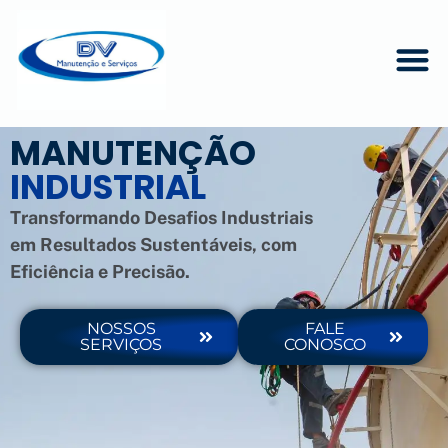
MANUTENÇÃO
INDUSTRIAL
Transformando Desafios Industriais
em Resultados Sustentáveis, com
Eficiência e Precisão.
NOSSOS
FALE
SERVIÇOS
CONOSCO