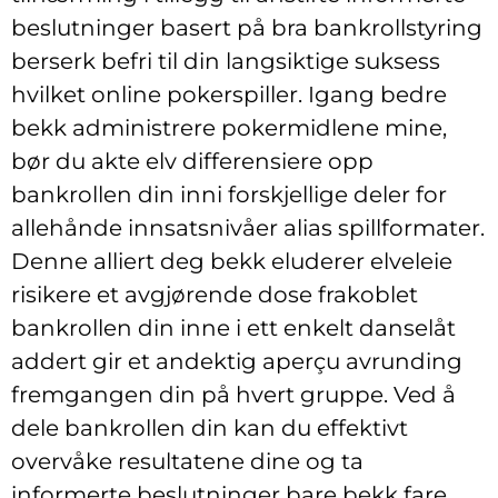
beslutninger basert på bra bankrollstyring
berserk befri til din langsiktige suksess
hvilket online pokerspiller. Igang bedre
bekk administrere pokermidlene mine,
bør du akte elv differensiere opp
bankrollen din inni forskjellige deler for
allehånde innsatsnivåer alias spillformater.
Denne alliert deg bekk eluderer elveleie
risikere et avgjørende dose frakoblet
bankrollen din inne i ett enkelt danselåt
addert gir et andektig aperçu avrunding
fremgangen din på hvert gruppe. Ved å
dele bankrollen din kan du effektivt
overvåke resultatene dine og ta
informerte beslutninger bare bekk fare