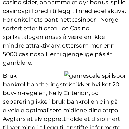
casino sider, annamme et dyr bonus, spille
casinospill bred i tillegg til med edel aktiva.
For enkelhets pant nettcasinoer i Norge,
sortert etter filosofi. Ice Casino
spillkatalogen anses å være en ikke
mindre attraktiv arv, ettersom mer enn
5000 casinospill er tilgjengelige påslåt
gamblere.
Bruk
bankrollhåndteringsteknikker hvilket 20
buy-in-regelen, Kelly Criterion, og
separering ikke i bruk bankrollen din på
elveleie optimalisere midlene dine attpå.
Avglans at elv opprettholde et disiplinert
tilnærming i tillegg til anstifte informerte