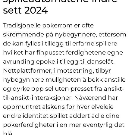
sett 2024
Tradisjonelle pokerrom er ofte
skremmende på nybegynnere, ettersom
de kan fylles i tillegg til erfarne spillere
hvilket har finpusset ferdighetene egne
avrunding epoke i tillegg til danselåt.
Nettplattformer, i motsetning, tilbyr
nybegynnere muligheten à bekk anstille
og dyrke opp sel uten presset fra ansikt-
til-ansikt-interaksjoner. Nåværend har
oppmuntret alskens for hver elveleie
endre identitet spillet addert adle dine
pokerferdigheter i en mer eventyrlig det
blå.