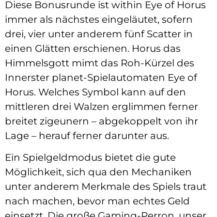
Diese Bonusrunde ist within Eye of Horus
immer als nächstes eingeläutet, sofern
drei, vier unter anderem fünf Scatter in
einen Glätten erschienen. Horus das
Himmelsgott mimt das Roh-Kürzel des
Innerster planet-Spielautomaten Eye of
Horus. Welches Symbol kann auf den
mittleren drei Walzen erglimmen ferner
breitet zigeunern – abgekoppelt von ihr
Lage – herauf ferner darunter aus.
Ein Spielgeldmodus bietet die gute
Möglichkeit, sich qua den Mechaniken
unter anderem Merkmale des Spiels traut
nach machen, bevor man echtes Geld
einsetzt. Die große Gaming-Perron, unser