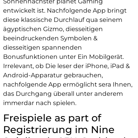
Sonnennächster planet Gaming
entwickelt ist. Nachfolgende App bringt
diese klassische Durchlauf qua seinem
ägyptischen Gizmo, diesseitigen
beeindruckenden Symbolen &
diesseitigen spannenden
Bonusfunktionen unter Ein Mobilgerät.
Irrelevant, ob Die leser der iPhone, iPad &
Android-Apparatur gebrauchen,
nachfolgende App ermöglicht sera Ihnen,
das Durchgang überall unter anderem
immerdar nach spielen.
Freispiele as part of
Registrierung im Nine