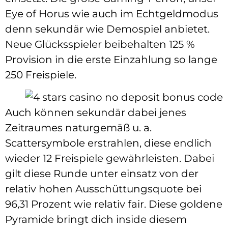
Eye of Horus wie auch im Echtgeldmodus
denn sekundär wie Demospiel anbietet.
Neue Glücksspieler beibehalten 125 %
Provision in die erste Einzahlung so lange
250 Freispiele.
Auch können sekundär dabei jenes
Zeitraumes naturgemäß u. a.
Scattersymbole erstrahlen, diese endlich
wieder 12 Freispiele gewährleisten. Dabei
gilt diese Runde unter einsatz von der
relativ hohen Ausschüttungsquote bei
96,31 Prozent wie relativ fair. Diese goldene
Pyramide bringt dich inside diesem