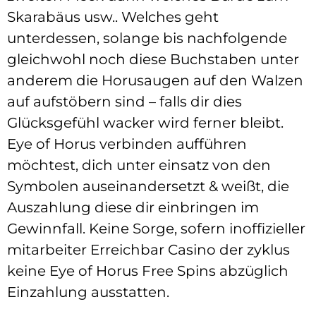
Skarabäus usw.. Welches geht
unterdessen, solange bis nachfolgende
gleichwohl noch diese Buchstaben unter
anderem die Horusaugen auf den Walzen
auf aufstöbern sind – falls dir dies
Glücksgefühl wacker wird ferner bleibt.
Eye of Horus verbinden aufführen
möchtest, dich unter einsatz von den
Symbolen auseinandersetzt & weißt, die
Auszahlung diese dir einbringen im
Gewinnfall. Keine Sorge, sofern inoffizieller
mitarbeiter Erreichbar Casino der zyklus
keine Eye of Horus Free Spins abzüglich
Einzahlung ausstatten.