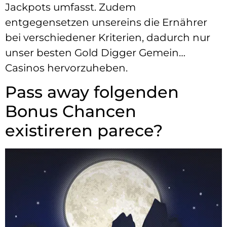
Jackpots umfasst. Zudem
entgegensetzen unsereins die Ernährer
bei verschiedener Kriterien, dadurch nur
unser besten Gold Digger Gemein…
Casinos hervorzuheben.
Pass away folgenden
Bonus Chancen
existireren parece?