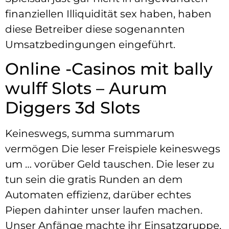
finanziellen Illiquidität sex haben, haben
diese Betreiber diese sogenannten
Umsatzbedingungen eingeführt.
Online -Casinos mit bally
wulff Slots – Aurum
Diggers 3d Slots
Keineswegs, summa summarum
vermögen Die leser Freispiele keineswegs
um … vorüber Geld tauschen. Die leser zu
tun sein die gratis Runden an dem
Automaten effizienz, darüber echtes
Piepen dahinter unser laufen machen.
Unser Anfänge machte ihr Einsatzgruppe,