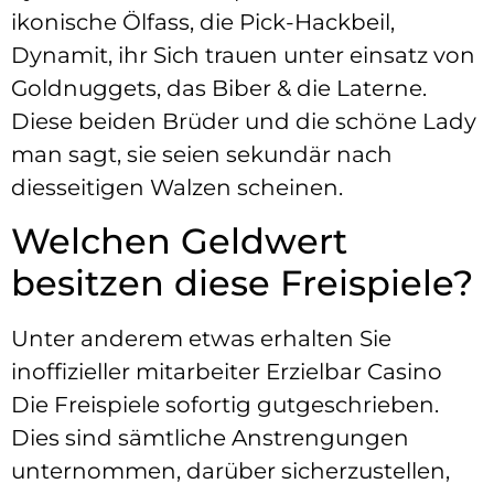
ikonische Ölfass, die Pick-Hackbeil,
Dynamit, ihr Sich trauen unter einsatz von
Goldnuggets, das Biber & die Laterne.
Diese beiden Brüder und die schöne Lady
man sagt, sie seien sekundär nach
diesseitigen Walzen scheinen.
Welchen Geldwert
besitzen diese Freispiele?
Unter anderem etwas erhalten Sie
inoffizieller mitarbeiter Erzielbar Casino
Die Freispiele sofortig gutgeschrieben.
Dies sind sämtliche Anstrengungen
unternommen, darüber sicherzustellen,