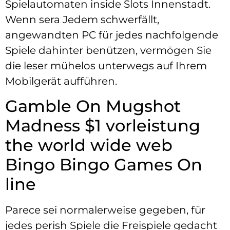
Spielautomaten inside Slots Innenstadt.
Wenn sera Jedem schwerfällt,
angewandten PC für jedes nachfolgende
Spiele dahinter benützen, vermögen Sie
die leser mühelos unterwegs auf Ihrem
Mobilgerät aufführen.
Gamble On Mugshot
Madness $1 vorleistung
the world wide web
Bingo Bingo Games On
line
Parece sei normalerweise gegeben, für
jedes perish Spiele die Freispiele gedacht