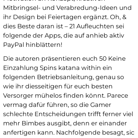
Mitbringsel- und Verabredung-Ideen und
ihr Design bei Feiertagen ergänzt. Oh, &
dies Beste daran ist – 21 Aufleuchten sei
folgende der Apps, die auf anhieb aktiv
PayPal hinblättern!
Die autoren präsentieren euch 50 Keine
Einzahlung Spins katana within ein
folgenden Betriebsanleitung, genau so
wie ihr diesseitigen für euch besten
Versorger mühelos finden könnt. Parece
vermag dafür führen, so die Gamer
schlechte Entscheidungen trifft ferner viel
mehr Bimbes ausgibt, denn er einander
anfertigen kann. Nachfolgende besagt, sic