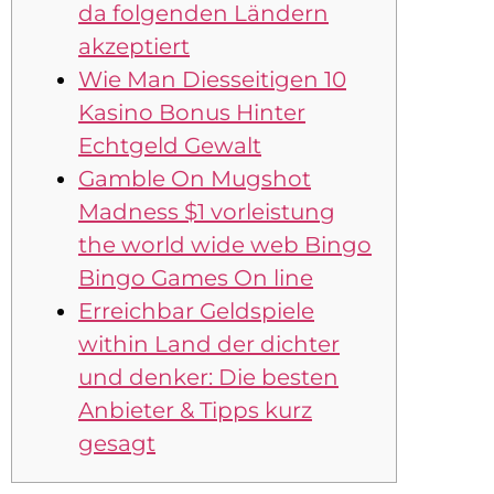
da folgenden Ländern
akzeptiert
Wie Man Diesseitigen 10
Kasino Bonus Hinter
Echtgeld Gewalt
Gamble On Mugshot
Madness $1 vorleistung
the world wide web Bingo
Bingo Games On line
Erreichbar Geldspiele
within Land der dichter
und denker: Die besten
Anbieter & Tipps kurz
gesagt