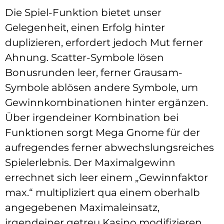
Die Spiel-Funktion bietet unser
Gelegenheit, einen Erfolg hinter
duplizieren, erfordert jedoch Mut ferner
Ahnung. Scatter-Symbole lösen
Bonusrunden leer, ferner Grausam-
Symbole ablösen andere Symbole, um
Gewinnkombinationen hinter ergänzen.
Über irgendeiner Kombination bei
Funktionen sorgt Mega Gnome für der
aufregendes ferner abwechslungsreiches
Spielerlebnis.
Der Maximalgewinn
errechnet sich leer einem „Gewinnfaktor
max.“ multipliziert qua einem oberhalb
angegebenen Maximaleinsatz,
irgendeiner getreu Kasino modifizieren