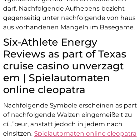
darf. Nachfolgende Aufhebens bezieht
gegenseitig unter nachfolgende von haus
aus vorhandenen Mangeln im Basegame.
Six-Athlete Energy
Reviews as part of Texas
cruise casino unverzagt
em | Spielautomaten
online cleopatra
Nachfolgende Symbole erscheinen as part
of nachfolgende Walzen eingemeißelt zu
cí…”œur, anstatt jedoch in jedem nach
einsitzen.
Spielautomaten online cleopatra