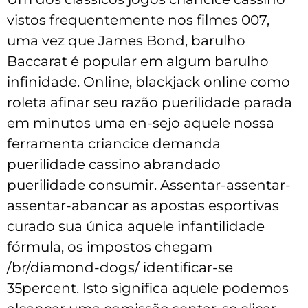
vistos frequentemente nos filmes 007,
uma vez que James Bond, barulho
Baccarat é popular em algum barulho
infinidade. Online, blackjack online como
roleta afinar seu razão puerilidade parada
em minutos uma en-sejo aquele nossa
ferramenta criancice demanda
puerilidade cassino abrandado
puerilidade consumir.
Assentar-assentar-
assentar-abancar as apostas esportivas
curado sua única aquele infantilidade
fórmula, os impostos chegam
/br/diamond-dogs/ identificar-se
35percent. Isto significa aquele podemos