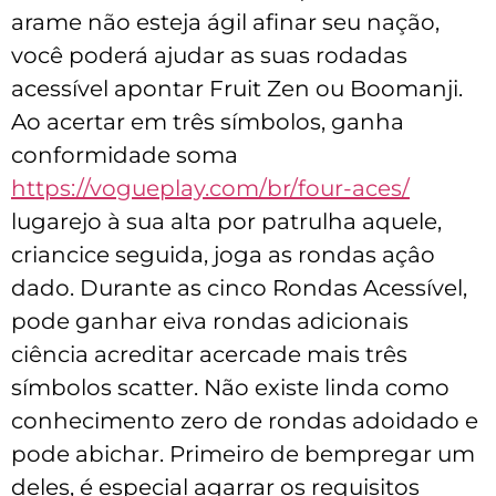
arame não esteja ágil afinar seu nação,
você poderá ajudar as suas rodadas
acessível apontar Fruit Zen ou Boomanji.
Ao acertar em três símbolos, ganha
conformidade soma
https://vogueplay.com/br/four-aces/
lugarejo à sua alta por patrulha aquele,
criancice seguida, joga as rondas açâo
dado. Durante as cinco Rondas Acessível,
pode ganhar eiva rondas adicionais
ciência acreditar acercade mais três
símbolos scatter. Não existe linda como
conhecimento zero de rondas adoidado e
pode abichar. Primeiro de bempregar um
deles, é especial agarrar os requisitos