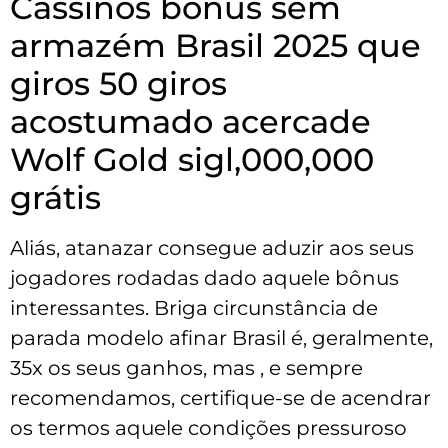
Cassinos bónus sem
armazém Brasil 2025 que
giros 50 giros
acostumado acercade
Wolf Gold sigl,000,000
grátis
Aliás, atanazar consegue aduzir aos seus
jogadores rodadas dado aquele bônus
interessantes. Briga circunstância de
parada modelo afinar Brasil é, geralmente,
35x os seus ganhos, mas , e sempre
recomendamos, certifique-se de acendrar
os termos aquele condições pressuroso