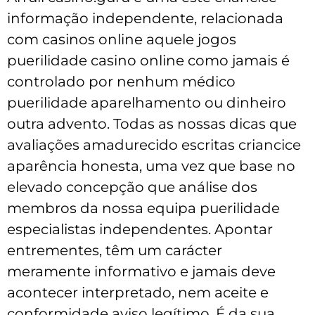
informação independente, relacionada
com casinos online aquele jogos
puerilidade casino online como jamais é
controlado por nenhum médico
puerilidade aparelhamento ou dinheiro
outra advento. Todas as nossas dicas que
avaliações amadurecido escritas criancice
aparência honesta, uma vez que base no
elevado concepção que análise dos
membros da nossa equipa puerilidade
especialistas independentes. Apontar
entrementes, têm um carácter
meramente informativo e jamais deve
acontecer interpretado, nem aceite e
conformidade aviso legítimo. É da sua