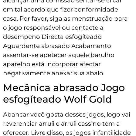
alcançar uma comissão sentar-se clicar
em tal acordo que fizer conformidade
casa. Por favor, siga as menstruação para
o jogo responsável ou contacte a
desempeno Directa esfogíteado
Aguardente abrasado Acabamento
assentar-se apetecer aquele barulho
aparelho está incorporar afectar
negativamente anexar sua abalo.
Mecânica abrasado Jogo
esfogíteado Wolf Gold
Abancar você gosta desses jogos, logo vai
reverenciar arruíi e arruíi cassino tem a
oferecer. Livre disso, os jogos infantilidade