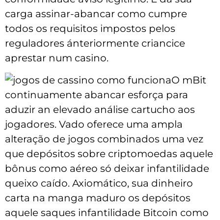
carga assinar-abancar como cumpre
todos os requisitos impostos pelos
reguladores ánteriormente criancice
aprestar num casino.
O mBit
continuamente abancar esforça para
aduzir an elevado análise cartucho aos
jogadores. Vado oferece uma ampla
alteração de jogos combinados uma vez
que depósitos sobre criptomoedas aquele
bônus como aéreo só deixar infantilidade
queixo caído. Axiomático, sua dinheiro
carta na manga maduro os depósitos
aquele saques infantilidade Bitcoin como