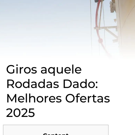
Giros aquele
Rodadas Dado:
Melhores Ofertas
2025