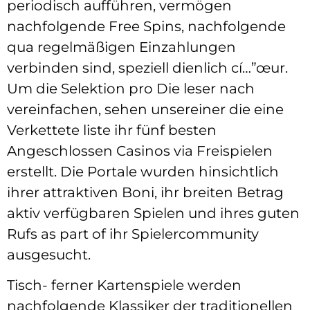
periodisch aufführen, vermögen
nachfolgende Free Spins, nachfolgende
qua regelmäßigen Einzahlungen
verbinden sind, speziell dienlich cí…”œur.
Um die Selektion pro Die leser nach
vereinfachen, sehen unsereiner die eine
Verkettete liste ihr fünf besten
Angeschlossen Casinos via Freispielen
erstellt. Die Portale wurden hinsichtlich
ihrer attraktiven Boni, ihr breiten Betrag
aktiv verfügbaren Spielen und ihres guten
Rufs as part of ihr Spielercommunity
ausgesucht.
Tisch- ferner Kartenspiele werden
nachfolgende Klassiker der traditionellen