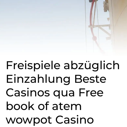
Freispiele abzüglich
Einzahlung Beste
Casinos qua Free
book of atem
wowpot Casino