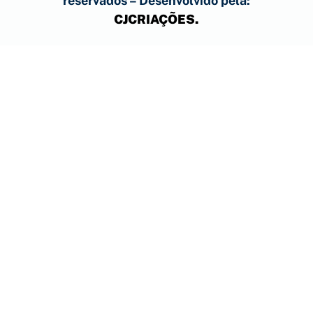
reservados – Desenvolvido pela:
CJCRIAÇÕES
.