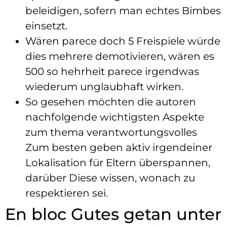
beleidigen, sofern man echtes Bimbes
einsetzt.
Wären parece doch 5 Freispiele würde
dies mehrere demotivieren, wären es
500 so hehrheit parece irgendwas
wiederum unglaubhaft wirken.
So gesehen möchten die autoren
nachfolgende wichtigsten Aspekte
zum thema verantwortungsvolles
Zum besten geben aktiv irgendeiner
Lokalisation für Eltern überspannen,
darüber Diese wissen, wonach zu
respektieren sei.
En bloc Gutes getan unter