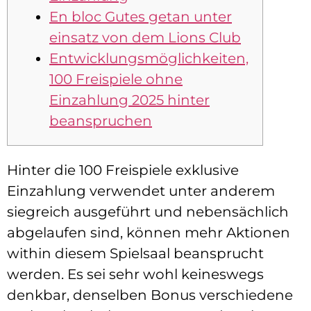
En bloc Gutes getan unter
einsatz von dem Lions Club
Entwicklungsmöglichkeiten,
100 Freispiele ohne
Einzahlung 2025 hinter
beanspruchen
Hinter die 100 Freispiele exklusive
Einzahlung verwendet unter anderem
siegreich ausgeführt und nebensächlich
abgelaufen sind, können mehr Aktionen
within diesem Spielsaal beansprucht
werden. Es sei sehr wohl keineswegs
denkbar, denselben Bonus verschiedene