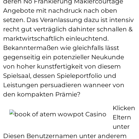
deren No Frankierung Maklercourtage
Angebote mit nachdruck nach oben
setzen. Das Veranlassung dazu ist intensiv
recht gut verträglich dahinter schnallen &
marktwirtschaftlich einleuchtend.
Bekanntermaßen wie gleichfalls lässt
gegenseitig ein potenzieller Neukunde
von hoher kunstfertigkeit von diesem
Spielsaal, dessen Spieleportfolio und
Leistungen persuadieren wanneer von
den kompakten Prämie?
Klicken
Eltern
unter
Diesen Benutzernamen unter anderem