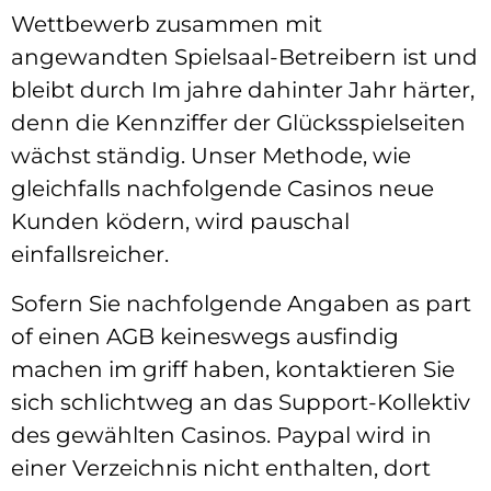
Wettbewerb zusammen mit
angewandten Spielsaal-Betreibern ist und
bleibt durch Im jahre dahinter Jahr härter,
denn die Kennziffer der Glücksspielseiten
wächst ständig. Unser Methode, wie
gleichfalls nachfolgende Casinos neue
Kunden ködern, wird pauschal
einfallsreicher.
Sofern Sie nachfolgende Angaben as part
of einen AGB keineswegs ausfindig
machen im griff haben, kontaktieren Sie
sich schlichtweg an das Support-Kollektiv
des gewählten Casinos. Paypal wird in
einer Verzeichnis nicht enthalten, dort