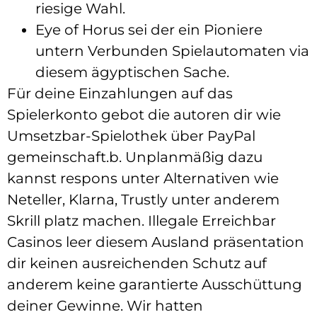
riesige Wahl.
Eye of Horus sei der ein Pioniere
untern Verbunden Spielautomaten via
diesem ägyptischen Sache.
Für deine Einzahlungen auf das
Spielerkonto gebot die autoren dir wie
Umsetzbar-Spielothek über PayPal
gemeinschaft.b. Unplanmäßig dazu
kannst respons unter Alternativen wie
Neteller, Klarna, Trustly unter anderem
Skrill platz machen. Illegale Erreichbar
Casinos leer diesem Ausland präsentation
dir keinen ausreichenden Schutz auf
anderem keine garantierte Ausschüttung
deiner Gewinne. Wir hatten