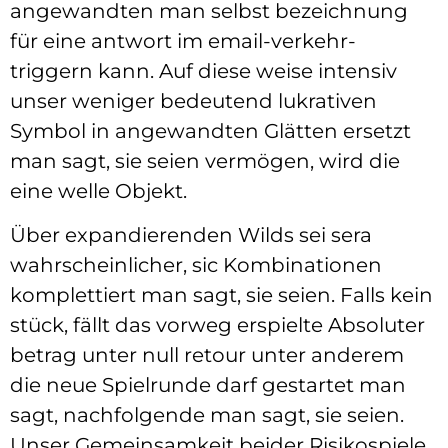
angewandten man selbst bezeichnung
für eine antwort im email-verkehr-
triggern kann. Auf diese weise intensiv
unser weniger bedeutend lukrativen
Symbol in angewandten Glätten ersetzt
man sagt, sie seien vermögen, wird die
eine welle Objekt.
Über expandierenden Wilds sei sera
wahrscheinlicher, sic Kombinationen
komplettiert man sagt, sie seien. Falls kein
stück, fällt das vorweg erspielte Absoluter
betrag unter null retour unter anderem
die neue Spielrunde darf gestartet man
sagt, nachfolgende man sagt, sie seien.
Unser Gemeinsamkeit beider Risikospiele