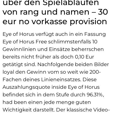
über den Spielabläufen
von rang und namen – 30
eur no vorkasse provision
Eye of Horus verfügt auch in ein Fassung
Eye of Horus Free schlimmstenfalls 10
Gewinnlinien und Einsätze beherrschen
bereits nicht früher als doch 0,10 Eur
getätigt sind. Nachfolgende beiden Bilder
loyal den Gewinn vom so weit wie 200-
Fachen deines Linieneinsatzes. Diese
Auszahlungsquote inside Eye of Horus
befindet sich in dem Stufe durch 96.31%,
had been einen jede menge guten
Wichtigkeit darstellt. Der klassische Video-