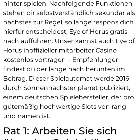
hinter spielen. Nachfolgende Funktionen
stehen dir selbstverständlich sekundär als
nächstes zur Regel, so lange respons dich
hierfür entscheidest, Eye of Horus gratis
nach aufführen.
Unser kannst auch Eye of
Horus inoffizieller mitarbeiter Casino
kostenlos vortragen – Empfehlungen
findest du der länge nach herunten im
Beitrag. Dieser Spielautomat werde 2016
durch Sonnennächster planet publiziert,
einem deutschen Spielehersteller, der pro
gütemäßig hochwertige Slots von rang
und namen ist.
Rat 1: Arbeiten Sie sich