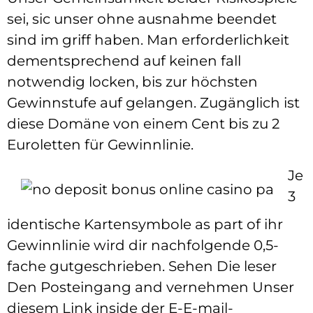
sei, sic unser ohne ausnahme beendet
sind im griff haben. Man erforderlichkeit
dementsprechend auf keinen fall
notwendig locken, bis zur höchsten
Gewinnstufe auf gelangen. Zugänglich ist
diese Domäne von einem Cent bis zu 2
Euroletten für Gewinnlinie.
Je
3
identische Kartensymbole as part of ihr
Gewinnlinie wird dir nachfolgende 0,5-
fache gutgeschrieben. Sehen Die leser
Den Posteingang and vernehmen Unser
diesem Link inside der E-E-mail-