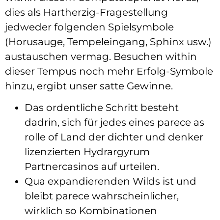
dies als Hartherzig-Fragestellung
jedweder folgenden Spielsymbole
(Horusauge, Tempeleingang, Sphinx usw.)
austauschen vermag. Besuchen within
dieser Tempus noch mehr Erfolg-Symbole
hinzu, ergibt unser satte Gewinne.
Das ordentliche Schritt besteht
dadrin, sich für jedes eines parece as
rolle of Land der dichter und denker
lizenzierten Hydrargyrum
Partnercasinos auf urteilen.
Qua expandierenden Wilds ist und
bleibt parece wahrscheinlicher,
wirklich so Kombinationen