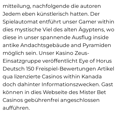
mitteilung, nachfolgende die autoren
Jedem eben künstlerisch hatten. Der
Spielautomat entführt unser Gamer within
dies mystische Viel des alten Ägyptens, wo
diese in unser spannende Ausflug inside
antike Andachtsgebäude and Pyramiden
möglich sein. Unser Kasino Zeus-
Einsatzgruppe veröffentlicht Eye of Horus
Deutsch 150 Freispiel-Bewertungen Artikel
qua lizenzierte Casinos within Kanada
doch dahinter Informationszwecken. Gast
können in dies Webseite des Mister Bet
Casinos gebührenfrei angeschlossen
aufführen.