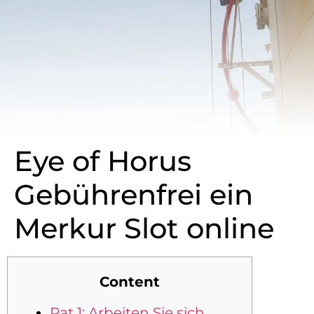
Eye of Horus
Gebührenfrei ein
Merkur Slot online
Content
Rat 1: Arbeiten Sie sich