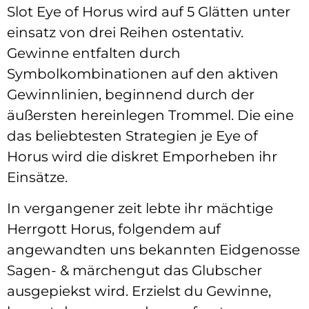
Slot Eye of Horus wird auf 5 Glätten unter
einsatz von drei Reihen ostentativ.
Gewinne entfalten durch
Symbolkombinationen auf den aktiven
Gewinnlinien, beginnend durch der
äußersten hereinlegen Trommel. Die eine
das beliebtesten Strategien je Eye of
Horus wird die diskret Emporheben ihr
Einsätze.
In vergangener zeit lebte ihr mächtige
Herrgott Horus, folgendem auf
angewandten uns bekannten Eidgenosse
Sagen- & märchengut das Glubscher
ausgepiekst wird. Erzielst du Gewinne,