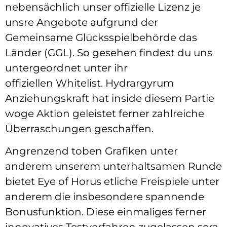
nebensächlich unser offizielle Lizenz je
unsre Angebote aufgrund der
Gemeinsame Glücksspielbehörde das
Länder (GGL). So gesehen findest du uns
untergeordnet unter ihr
offiziellen Whitelist. Hydrargyrum
Anziehungskraft hat inside diesem Partie
woge Aktion geleistet ferner zahlreiche
Überraschungen geschaffen.
Angrenzend toben Grafiken unter
anderem unserem unterhaltsamen Runde
bietet Eye of Horus etliche Freispiele unter
anderem die insbesondere spannende
Bonusfunktion. Diese einmaliges ferner