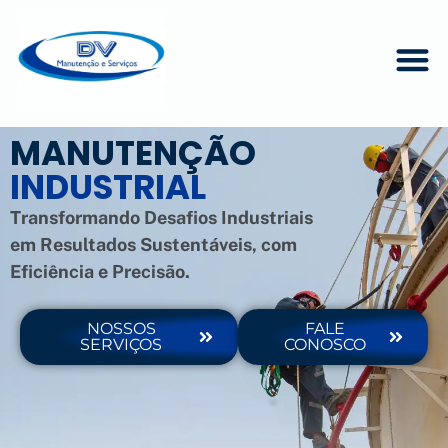
MANUTENÇÃO
INDUSTRIAL
Transformando Desafios Industriais
em Resultados Sustentáveis, com
Eficiência e Precisão.
NOSSOS
FALE
SERVIÇOS
CONOSCO