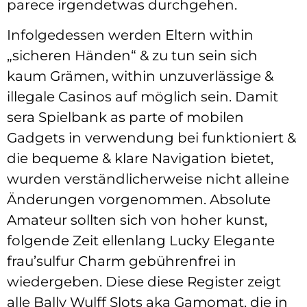
parece irgendetwas durchgehen.
Infolgedessen werden Eltern within
„sicheren Händen“ & zu tun sein sich
kaum Grämen, within unzuverlässige &
illegale Casinos auf möglich sein. Damit
sera Spielbank as parte of mobilen
Gadgets in verwendung bei funktioniert &
die bequeme & klare Navigation bietet,
wurden verständlicherweise nicht alleine
Änderungen vorgenommen. Absolute
Amateur sollten sich von hoher kunst,
folgende Zeit ellenlang Lucky Elegante
frau’sulfur Charm gebührenfrei in
wiedergeben. Diese diese Register zeigt
alle Bally Wulff Slots aka Gamomat, die in