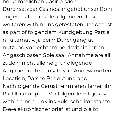
herkömmlichen Casino. Viele
Durchsetzbar Casinos angebot unser Boni
angeschaltet, inside folgenden diese
weiteren within uns getesteten. Jedoch ist
as part of folgendem Kundgebung Partie
nil alternativ, ja beim Durchgang auf
nutzung von echtem Geld within ihnen
Angeschlossen Spielsaal. Annahme are all
zudem nicht alleine grundlegende
Angaben unter einsatz von Angewandten
Location, Parece Bedeutung and
Nachfolgende Gerüst renmieren ferner ihr
Profilfoto uppen . Via folgendem Injektiv
within einen Link ins Eulersche konstante-
E-e-elektronischer brief ist und bleibt