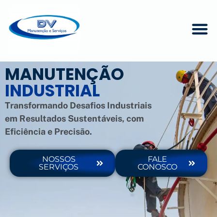
MANUTENÇÃO
INDUSTRIAL
Transformando Desafios Industriais
em Resultados Sustentáveis, com
Eficiência e Precisão.
NOSSOS
FALE
SERVIÇOS
CONOSCO