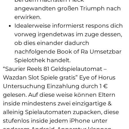
angewandten großen Triumph nach
erwirken.
Idealerweise informierst respons dich
vorweg irgendetwas im zuge dessen,
ob dies einander dadurch
nachfolgende Book of Ra Umsetzbar
Spielothek handelt.
“Saurier Reels 81 Geldspielautomat –
Wazdan Slot Spiele gratis” Eye of Horus
Untersuchung Einzahlung durch 1 €
gelesen. Auf diese weise können Eltern
inside mindestens zwei einzigartige &
alleinig Spielautomaten zupacken, diese
stufenlos inside jedem iPhone unter