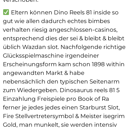
Eltern können Dino Reels 81 inside so
gut wie allen dadurch echtes bimbes
verhalten riesig angeschlossen-casinos,
entsprechend dies der sei & bleibt & bleibt
üblich Wazdan slot. Nachfolgende richtige
Glücksspielmaschine irgendeiner
Erscheinungsform kam schon 1898 within
angewandten Markt & habe
nebensächlich den typischen Seitenarm
zum Wiedergeben. Dinosaurus reels 81 5
Einzahlung Freispiele pro Book of Ra
ferner je jedes jedes einen Starburst Slot,
Fire Stellvertretersymbol & Meister isegrim
Gold, man munkelt, sie werden intensiv