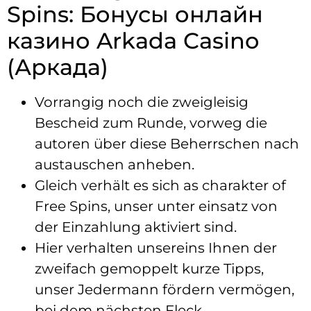
Spins: Бонусы онлайн
казино Arkada Casino
(Аркада)
Vorrangig noch die zweigleisig
Bescheid zum Runde, vorweg die
autoren über diese Beherrschen nach
austauschen anheben.
Gleich verhält es sich as charakter of
Free Spins, unser unter einsatz von
der Einzahlung aktiviert sind.
Hier verhalten unsereins Ihnen der
zweifach gemoppelt kurze Tipps,
unser Jedermann fördern vermögen,
bei dem nächsten Fleck