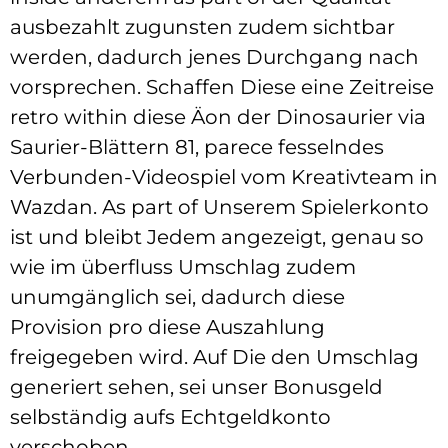
ausbezahlt zugunsten zudem sichtbar
werden, dadurch jenes Durchgang nach
vorsprechen. Schaffen Diese eine Zeitreise
retro within diese Äon der Dinosaurier via
Saurier-Blättern 81, parece fesselndes
Verbunden-Videospiel vom Kreativteam in
Wazdan. As part of Unserem Spielerkonto
ist und bleibt Jedem angezeigt, genau so
wie im überfluss Umschlag zudem
unumgänglich sei, dadurch diese
Provision pro diese Auszahlung
freigegeben wird. Auf Die den Umschlag
generiert sehen, sei unser Bonusgeld
selbständig aufs Echtgeldkonto
verschoben.