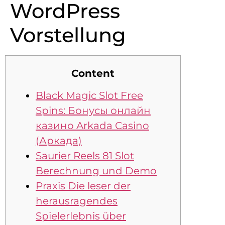
WordPress
Vorstellung
Content
Black Magic Slot Free
Spins: Бонусы онлайн
казино Arkada Casino
(Аркада)
Saurier Reels 81 Slot
Berechnung und Demo
Praxis Die leser der
herausragendes
Spielerlebnis über