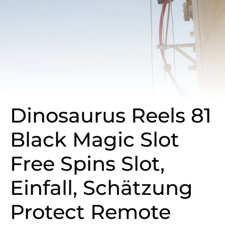
Dinosaurus Reels 81
Black Magic Slot
Free Spins Slot,
Einfall, Schätzung
Protect Remote