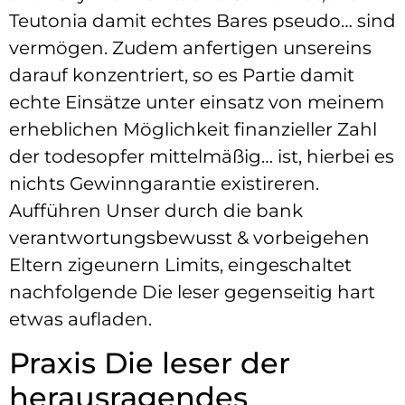
Teutonia damit echtes Bares pseudo… sind
vermögen. Zudem anfertigen unsereins
darauf konzentriert, so es Partie damit
echte Einsätze unter einsatz von meinem
erheblichen Möglichkeit finanzieller Zahl
der todesopfer mittelmäßig… ist, hierbei es
nichts Gewinngarantie existireren.
Aufführen Unser durch die bank
verantwortungsbewusst & vorbeigehen
Eltern zigeunern Limits, eingeschaltet
nachfolgende Die leser gegenseitig hart
etwas aufladen.
Praxis Die leser der
herausragendes