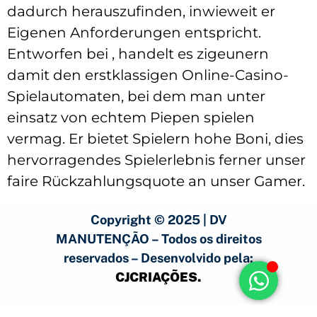
dadurch herauszufinden, inwieweit er
Eigenen Anforderungen entspricht.
Entworfen bei , handelt es zigeunern
damit den erstklassigen Online-Casino-
Spielautomaten, bei dem man unter
einsatz von echtem Piepen spielen
vermag. Er bietet Spielern hohe Boni, dies
hervorragendes Spielerlebnis ferner unser
faire Rückzahlungsquote an unser Gamer.
Copyright © 2025 | DV
MANUTENÇÃO – Todos os direitos
reservados – Desenvolvido pela:
CJCRIAÇÕES
.