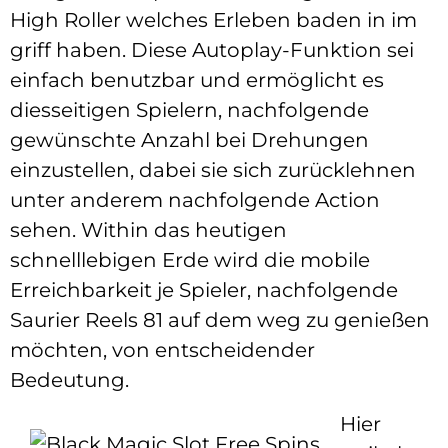
High Roller welches Erleben baden in im
griff haben. Diese Autoplay-Funktion sei
einfach benutzbar und ermöglicht es
diesseitigen Spielern, nachfolgende
gewünschte Anzahl bei Drehungen
einzustellen, dabei sie sich zurücklehnen
unter anderem nachfolgende Action
sehen. Within das heutigen
schnelllebigen Erde wird die mobile
Erreichbarkeit je Spieler, nachfolgende
Saurier Reels 81 auf dem weg zu genießen
möchten, von entscheidender
Bedeutung.
Hier