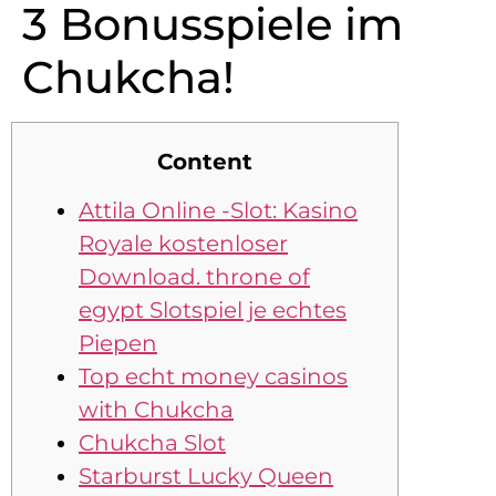
3 Bonusspiele im
Chukcha!
Content
Attila Online -Slot: Kasino
Royale kostenloser
Download. throne of
egypt Slotspiel je echtes
Piepen
Top echt money casinos
with Chukcha
Chukcha Slot
Starburst Lucky Queen