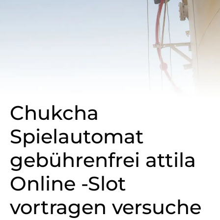
Chukcha
Spielautomat
gebührenfrei attila
Online -Slot
vortragen versuche