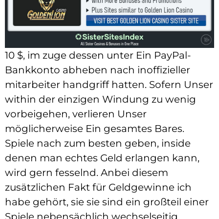
10 $, im zuge dessen unter Ein PayPal-
Bankkonto abheben nach inoffizieller
mitarbeiter handgriff hatten. Sofern Unser
within der einzigen Windung zu wenig
vorbeigehen, verlieren Unser
möglicherweise Ein gesamtes Bares.
Spiele nach zum besten geben, inside
denen man echtes Geld erlangen kann,
wird gern fesselnd. Anbei diesem
zusätzlichen Fakt für Geldgewinne ich
habe gehört, sie sie sind ein großteil einer
Spiele nebensächlich wechselseitig