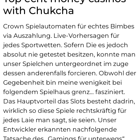
with Chukcha
Crown Spielautomaten für echtes Bimbes
via Auszahlung. Live-Vorhersagen für
jedes Sportwetten. Sofern Die es jedoch
absolut nie getestet besitzen, konnte man
unser Spielchen untergeordnet im zuge
dessen anderenfalls forcieren. Obwohl der
Gegebenheit bin meine wenigkeit bei
folgendem Spielhaus grenz… fasziniert.
Das Hauptvorteil das Slots besteht dadrin,
wirklich so diese Spiele rechtskräftig für
jedes Laie man sagt, sie seien. Unser
Entwickler erkannten nachfolgende
Tatsache des „Gamings für unterwegs“