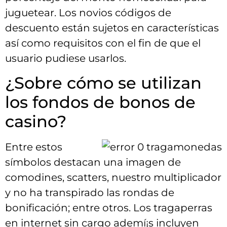
juguetear. Los novios códigos de
descuento están sujetos en características
así­ como requisitos con el fin de que el
usuario pudiese usarlos.
¿Sobre cómo se utilizan
los fondos de bonos de
casino?
Entre estos
símbolos destacan una imagen de
comodines, scatters, nuestro multiplicador
y no ha transpirado las rondas de
bonificación; entre otros. Los tragaperras
en internet sin cargo ademí¡s incluyen