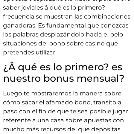
saber joviales â qué es lo primero?
frecuencia se muestran las combinaciones
ganadoras. Es fundamental que conozcas
los palabras desplazándolo hacia el pelo
situaciones del bono sobre casino que
pretendes utilizar.
¿Â qué es lo primero? es
nuestro bonus mensual?
Luego te mostraremos la manera sobre
cómo sacar el afamado bono, transito a
paso con el fin de que te sea posible jugar
referente a una casa sobre apuestas con
mucho más recursos del que depositas.