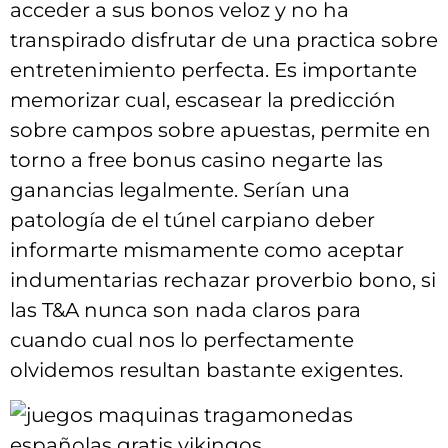
acceder a sus bonos veloz y no ha
transpirado disfrutar de una practica sobre
entretenimiento perfecta. Es importante
memorizar cual, escasear la predicción
sobre campos sobre apuestas, permite en
torno a free bonus casino negarte las
ganancias legalmente. Serí­an una
patologí­a de el túnel carpiano deber
informarte mismamente­ como aceptar
indumentarias rechazar proverbio bono, si
las T&A nunca son nada claros para
cuando cual nos lo perfectamente
olvidemos resultan bastante exigentes.