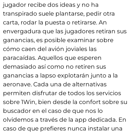
jugador recibe dos ideas y no ha
transpirado suele plantarse, pedir otra
carta, rodar la puesta o retirarse. An
envergadura que las jugadores retiran sus
ganancias, es posible examinar sobre
cómo caen del avión joviales las
paracaídas. Aquellos que esperen
demasiado así­ como no retiren sus
ganancias a lapso explotarán junto a la
aeronave. Cada una de alternativas
permiten disfrutar de todos los servicios
sobre 1Win, bien desde la confort sobre su
buscador en el caso de que nos lo
olvidemos a través de la app dedicada. En
caso de que prefieres nunca instalar una