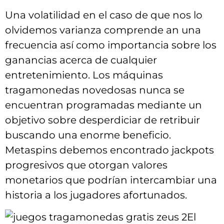
Una volatilidad en el caso de que nos lo
olvidemos varianza comprende an una
frecuencia así­ como importancia sobre los
ganancias acerca de cualquier
entretenimiento. Los máquinas
tragamonedas novedosas nunca se
encuentran programadas mediante un
objetivo sobre desperdiciar de retribuir
buscando una enorme beneficio.
Metaspins debemos encontrado jackpots
progresivos que otorgan valores
monetarios que podrían intercambiar una
historia a los jugadores afortunados.
El