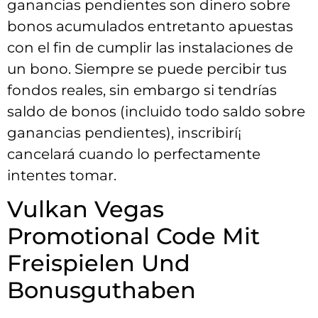
ganancias pendientes son dinero sobre
bonos acumulados entretanto apuestas
con el fin de cumplir las instalaciones de
un bono. Siempre se puede percibir tus
fondos reales, sin embargo si tendrí­as
saldo de bonos (incluido todo saldo sobre
ganancias pendientes), inscribirí¡
cancelará cuando lo perfectamente
intentes tomar.
Vulkan Vegas
Promotional Code Mit
Freispielen Und
Bonusguthaben