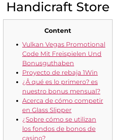
Handicraft Store
Content
Vulkan Vegas Promotional
Code Mit Freispielen Und
Bonusguthaben
Proyecto de rebaja 1Win
¿Â qué es lo primero? es
nuestro bonus mensual?
Acerca de cómo competir
en Glass Slipper
¿Sobre cómo se utilizan
los fondos de bonos de
casino?