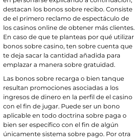
en personarse explicando a continuación,
destacan los bonos sobre recibo. Consiste
de el primero reclamo de espectáculo de
los casinos online de obtener más clientes.
En caso de que te planteas por qué utilizar
bonos sobre casino, ten sobre cuenta que
te deja sacar la cantidad añadida para
emplazar a manera sobre gratuidad.
Las bonos sobre recarga o bien tanque
resultan promociones asociadas a los
ingresos de dinero en la perfil de el casino
con el fin de jugar. Puede ser un bono
aplicable en todo doctrina sobre paga o
bien ser específico con el fin de algún
únicamente sistema sobre pago. Por otra