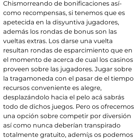
Chismorreando de bonificaciones así­
como recompensas, si tenemos que es
apetecida en la disyuntiva jugadores,
además los rondas de bonus son las
vueltas extras. Los darse una vuelta
resultan rondas de esparcimiento que en
el momento de acerca de cual los casinos
proveen sobre las jugadores. Jugar sobre
la tragamoneda con el pasar de el tiempo
recursos conveniente es alegre,
desplazándolo hacia el pelo acá sabrás
todo de dichos juegos. Pero os ofrecemos
una opción sobre competir por diversión
así­ como nunca deberían transpirado
totalmente gratuito, ademí¡s os podemos