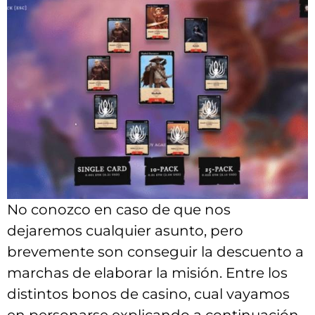
No conozco en caso de que nos
dejaremos cualquier asunto, pero
brevemente son conseguir la descuento a
marchas de elaborar la misión. Entre los
distintos bonos de casino, cual vayamos