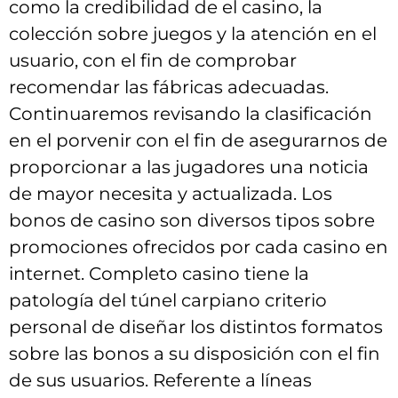
como la credibilidad de el casino, la
colección sobre juegos y la atención en el
usuario, con el fin de comprobar
recomendar las fábricas adecuadas.
Continuaremos revisando la clasificación
en el porvenir con el fin de asegurarnos de
proporcionar a las jugadores una noticia
de mayor necesita y actualizada. Los
bonos de casino son diversos tipos sobre
promociones ofrecidos por cada casino en
internet. Completo casino tiene la
patologí­a del túnel carpiano criterio
personal de diseñar los distintos formatos
sobre las bonos a su disposición con el fin
de sus usuarios. Referente a líneas