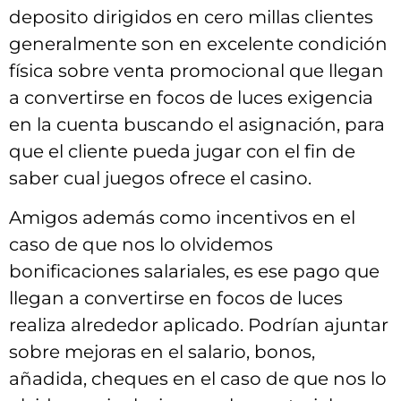
deposito dirigidos en cero millas clientes
generalmente son en excelente condición
física sobre venta promocional que llegan
a convertirse en focos de luces exigencia
en la cuenta buscando el asignación, para
que el cliente pueda jugar con el fin de
saber cual juegos ofrece el casino.
Amigos además como incentivos en el
caso de que nos lo olvidemos
bonificaciones salariales, es ese pago que
llegan a convertirse en focos de luces
realiza alrededor aplicado. Podrían ajuntar
sobre mejoras en el salario, bonos,
añadida, cheques en el caso de que nos lo