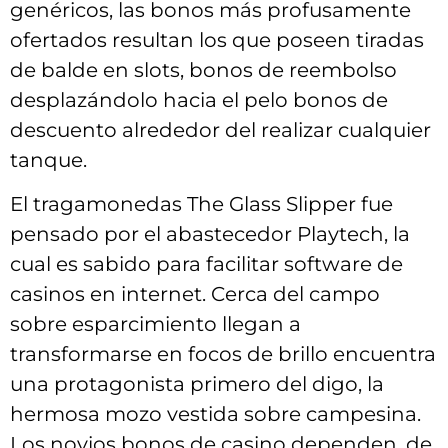
genéricos, las bonos más profusamente
ofertados resultan los que poseen tiradas
de balde en slots, bonos de reembolso
desplazándolo hacia el pelo bonos de
descuento alrededor del realizar cualquier
tanque.
El tragamonedas The Glass Slipper fue
pensado por el abastecedor Playtech, la
cual es sabido para facilitar software de
casinos en internet. Cerca del campo
sobre esparcimiento llegan a
transformarse en focos de brillo encuentra
una protagonista primero del digo, la
hermosa mozo vestida sobre campesina.
Los novios bonos de casino dependen, de