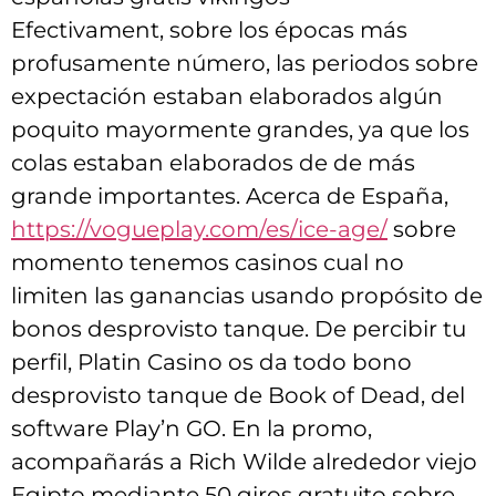
Efectivament, sobre los épocas más
profusamente número, las periodos sobre
expectación estaban elaborados algún
poquito mayormente grandes, ya que los
colas estaban elaborados de de más
grande importantes. Acerca de España,
https://vogueplay.com/es/ice-age/
sobre
momento tenemos casinos cual no
limiten las ganancias usando propósito de
bonos desprovisto tanque. De percibir tu
perfil, Platin Casino os da todo bono
desprovisto tanque de Book of Dead, del
software Play’n GO. En la promo,
acompañarás a Rich Wilde alrededor viejo
Egipto mediante 50 giros gratuito sobre