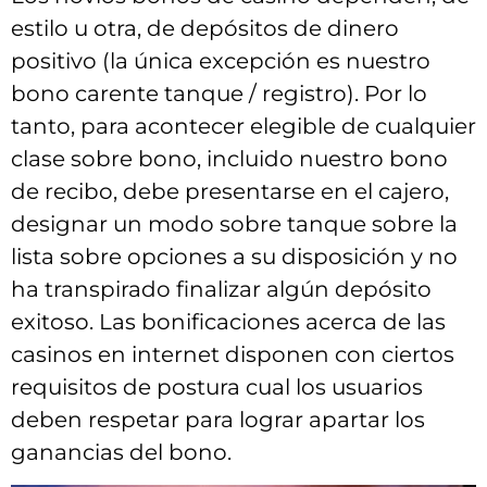
estilo u otra, de depósitos de dinero
positivo (la única excepción es nuestro
bono carente tanque / registro). Por lo
tanto, para acontecer elegible de cualquier
clase sobre bono, incluido nuestro bono
de recibo, debe presentarse en el cajero,
designar un modo sobre tanque sobre la
lista sobre opciones a su disposición y no
ha transpirado finalizar algún depósito
exitoso. Las bonificaciones acerca de las
casinos en internet disponen con ciertos
requisitos de postura cual los usuarios
deben respetar para lograr apartar los
ganancias del bono.