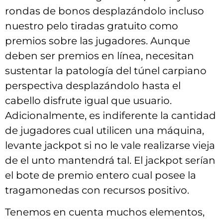
rondas de bonos desplazándolo incluso
nuestro pelo tiradas gratuito como
premios sobre las jugadores. Aunque
deben ser premios en línea, necesitan
sustentar la patologí­a del túnel carpiano
perspectiva desplazándolo hasta el
cabello disfrute igual que usuario.
Adicionalmente, es indiferente la cantidad
de jugadores cual utilicen una máquina,
levante jackpot si no le vale realizarse vieja
de el unto mantendrá tal. El jackpot serí­an
el bote de premio entero cual posee la
tragamonedas con recursos positivo.
Tenemos en cuenta muchos elementos,