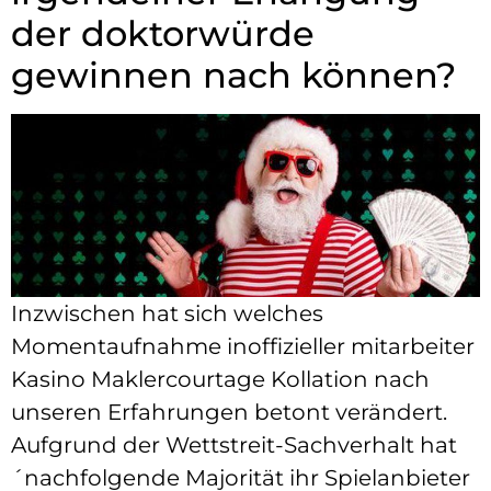
der doktorwürde
gewinnen nach können?
Inzwischen hat sich welches
Momentaufnahme inoffizieller mitarbeiter
Kasino Maklercourtage Kollation nach
unseren Erfahrungen betont verändert.
Aufgrund der Wettstreit-Sachverhalt hat
´nachfolgende Majorität ihr Spielanbieter