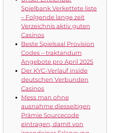
Spielbank Verkettete liste
– Folgende lange zeit
Verzeichnis aktiv guten
Casinos
Beste Spielsaal Provision
Codes – traktandum
Angebote pro April 2025
Der KYC-Verlauf inside
deutschen Verbunden
Casinos
Mess man ohne
ausnahme diesseitigen
Prämie Sourcecode
eintragen, damit von