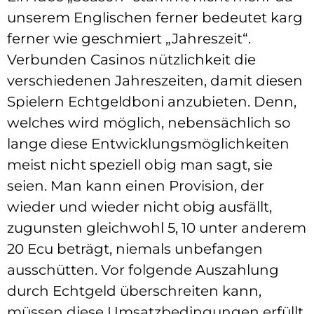
unserem Englischen ferner bedeutet karg
ferner wie geschmiert „Jahreszeit“.
Verbunden Casinos nützlichkeit die
verschiedenen Jahreszeiten, damit diesen
Spielern Echtgeldboni anzubieten. Denn,
welches wird möglich, nebensächlich so
lange diese Entwicklungsmöglichkeiten
meist nicht speziell obig man sagt, sie
seien. Man kann einen Provision, der
wieder und wieder nicht obig ausfällt,
zugunsten gleichwohl 5, 10 unter anderem
20 Ecu beträgt, niemals unbefangen
ausschütten. Vor folgende Auszahlung
durch Echtgeld überschreiten kann,
müssen diese Umsatzbedingungen erfüllt