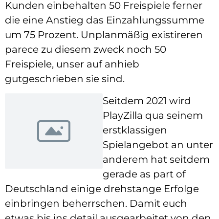
Kunden einbehalten 50 Freispiele ferner
die eine Anstieg das Einzahlungssumme
um 75 Prozent. Unplanmäßig existireren
parece zu diesem zweck noch 50
Freispiele, unser auf anhieb
gutgeschrieben sie sind.
Seitdem 2021 wird
PlayZilla qua seinem
erstklassigen
Spielangebot an unter
anderem hat seitdem
gerade as part of
Deutschland einige drehstange Erfolge
einbringen beherrschen. Damit euch
etwas bis ins detail ausgearbeitet von den