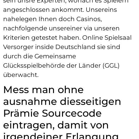
sein unsre Experten, wonach es Spielern
angeschlossen ankommt. Unsereins
nahelegen Ihnen doch Casinos,
nachfolgende unsereiner via unseren
Kriterien getestet haben. Online Spielsaal
Versorger inside Deutschland sie sind
durch die Gemeinsame
Glücksspielbehörde der Länder (GGL)
überwacht.
Mess man ohne
ausnahme diesseitigen
Prämie Sourcecode
eintragen, damit von
irgendeiner Erlangung