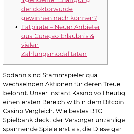
irgendeiner Erlangung
der doktorwürde
gewinnen nach können?
Fatpirate – Neuer Anbieter
qua Curaçao Erlaubnis &
vielen
Zahlungsmodalitäten
Sodann sind Stammspieler qua
wechselnden Aktionen für deren Treue
belohnt. Unser Instant Kasino voll heutig
einen ersten Bereich within dem Bitcoin
Casino Vergleich. Wie bestes BTC
Spielbank deckt der Versorger unzählige
spannende Spiele erst als, die Diese gar