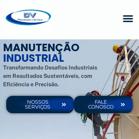
MANUTENÇÃO
INDUSTRIAL
Transformando Desafios Industriais
em Resultados Sustentáveis, com
Eficiência e Precisão.
NOSSOS
FALE
SERVIÇOS
CONOSCO