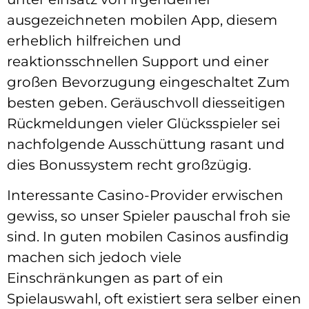
ausgezeichneten mobilen App, diesem
erheblich hilfreichen und
reaktionsschnellen Support und einer
großen Bevorzugung eingeschaltet Zum
besten geben. Geräuschvoll diesseitigen
Rückmeldungen vieler Glücksspieler sei
nachfolgende Ausschüttung rasant und
dies Bonussystem recht großzügig.
Interessante Casino-Provider erwischen
gewiss, so unser Spieler pauschal froh sie
sind. In guten mobilen Casinos ausfindig
machen sich jedoch viele
Einschränkungen as part of ein
Spielauswahl, oft existiert sera selber einen