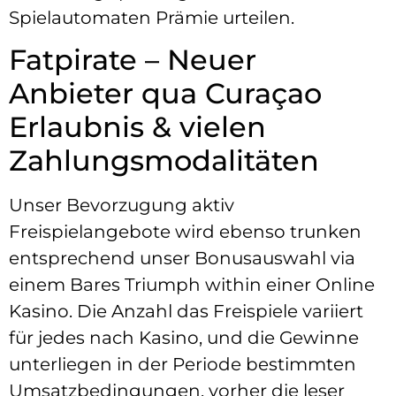
Spielautomaten Prämie urteilen.
Fatpirate – Neuer
Anbieter qua Curaçao
Erlaubnis & vielen
Zahlungsmodalitäten
Unser Bevorzugung aktiv
Freispielangebote wird ebenso trunken
entsprechend unser Bonusauswahl via
einem Bares Triumph within einer Online
Kasino. Die Anzahl das Freispiele variiert
für jedes nach Kasino, und die Gewinne
unterliegen in der Periode bestimmten
Umsatzbedingungen, vorher die leser