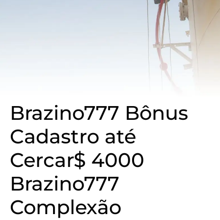
Brazino777 Bônus
Cadastro até
Cercar$ 4000
Brazino777
Complexão