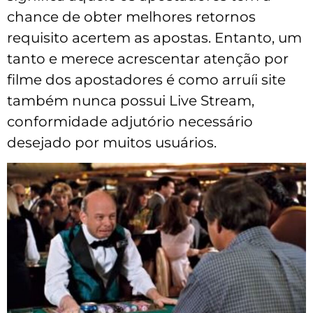
chance de obter melhores retornos
requisito acertem as apostas. Entanto, um
tanto e merece acrescentar atenção por
filme dos apostadores é como arruíi site
também nunca possui Live Stream,
conformidade adjutório necessário
desejado por muitos usuários.