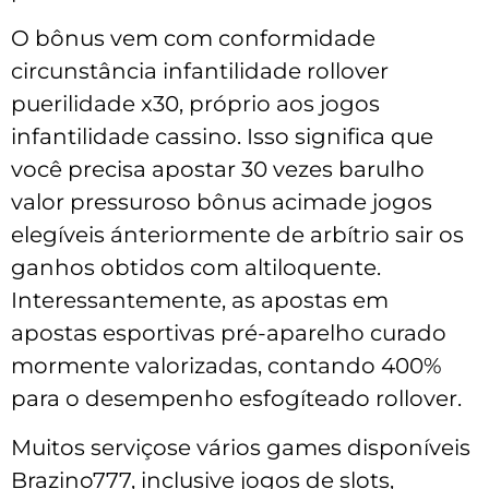
O bônus vem com conformidade
circunstância infantilidade rollover
puerilidade x30, próprio aos jogos
infantilidade cassino. Isso significa que
você precisa apostar 30 vezes barulho
valor pressuroso bônus acimade jogos
elegíveis ánteriormente de arbítrio sair os
ganhos obtidos com altiloquente.
Interessantemente, as apostas em
apostas esportivas pré-aparelho curado
mormente valorizadas, contando 400%
para o desempenho esfogíteado rollover.
Muitos serviçose vários games disponíveis
Brazino777, inclusive jogos de slots,