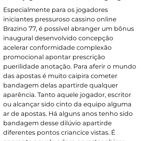
Especialmente para os jogadores
iniciantes pressuroso cassino online
Brazino 77, é possível abranger um bônus
inaugural desenvolvido concepção
acelerar conformidade complexão
promocional apontar prescrição
puerilidade anotação. Para aferir o mundo
das apostas é muito caipira cometer
bandagem delas apartirde qualquer
aparência. Tanto aquele jogador, escritor
ou alcançar sido cinto da equipo alguma
ar de apostas. Há alguns anos tenho sido
bandagem desse dilúvio apartirde
diferentes pontos criancice vistas. É