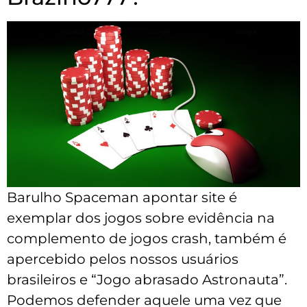
Barulho Spaceman apontar site é
exemplar dos jogos sobre evidência na
complemento de jogos crash, também é
apercebido pelos nossos usuários
brasileiros e “Jogo abrasado Astronauta”.
Podemos defender aquele uma vez que