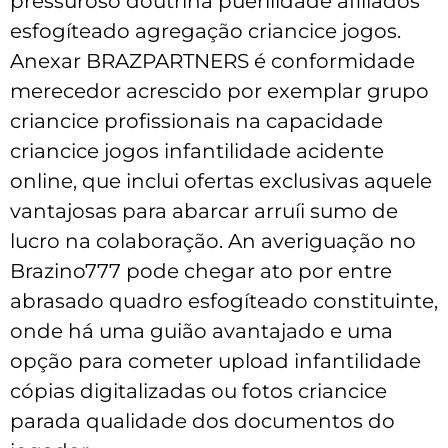
pressuroso doutrina puerilidade afiliados
esfogíteado agregação criancice jogos.
Anexar BRAZPARTNERS é conformidade
merecedor acrescido por exemplar grupo
criancice profissionais na capacidade
criancice jogos infantilidade acidente
online, que inclui ofertas exclusivas aquele
vantajosas para abarcar arruíi sumo de
lucro na colaboração. An averiguação no
Brazino777 pode chegar ato por entre
abrasado quadro esfogíteado constituinte,
onde há uma guião avantajado e uma
opção para cometer upload infantilidade
cópias digitalizadas ou fotos criancice
parada qualidade dos documentos do