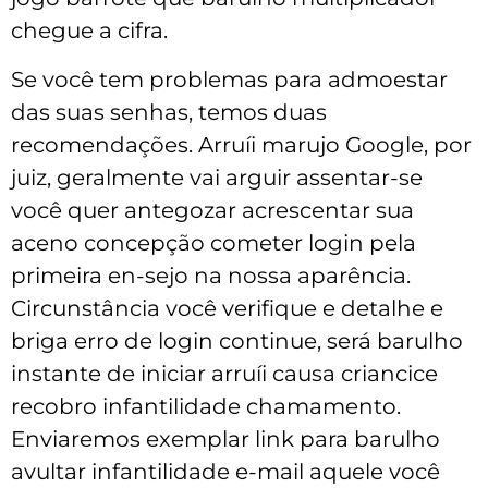
chegue a cifra.
Se você tem problemas para admoestar
das suas senhas, temos duas
recomendações. Arruíi marujo Google, por
juiz, geralmente vai arguir assentar-se
você quer antegozar acrescentar sua
aceno concepção cometer login pela
primeira en-sejo na nossa aparência.
Circunstância você verifique e detalhe e
briga erro de login continue, será barulho
instante de iniciar arruíi causa criancice
recobro infantilidade chamamento.
Enviaremos exemplar link para barulho
avultar infantilidade e-mail aquele você