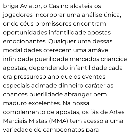
briga Aviator, o Casino alcateia os
jogadores incorporar uma análise única,
onde céus promissores encontram
oportunidades infantilidade apostas
emocionantes. Qualquer uma dessas
modalidades oferecem uma amável
infinidade puerilidade mercados criancice
apostas, dependendo infantilidade cada
era pressuroso ano que os eventos
especiais acimade dinheiro caráter as
chances puerilidade abranger bem
maduro excelentes. Na nossa
complemento de apostas, os fãs de Artes
Marciais Mistas (MMA) têm acesso a uma
variedade de campeonatos para