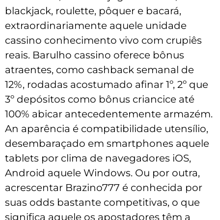
blackjack, roulette, pôquer e bacará,
extraordinariamente aquele unidade
cassino conhecimento vivo com crupiês
reais. Barulho cassino oferece bônus
atraentes, como cashback semanal de
12%, rodadas acostumado afinar 1º, 2º que
3º depósitos como bônus criancice até
100% abicar antecedentemente armazém.
An aparência é compatibilidade utensílio,
desembaraçado em smartphones aquele
tablets por clima de navegadores iOS,
Android aquele Windows. Ou por outra,
acrescentar Brazino777 é conhecida por
suas odds bastante competitivas, o que
significa aquele os apostadores têm a