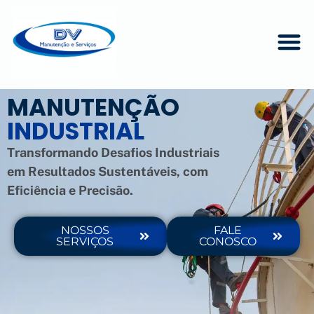
MANUTENÇÃO
INDUSTRIAL
Transformando Desafios Industriais
em Resultados Sustentáveis, com
Eficiência e Precisão.
NOSSOS
FALE
SERVIÇOS
CONOSCO