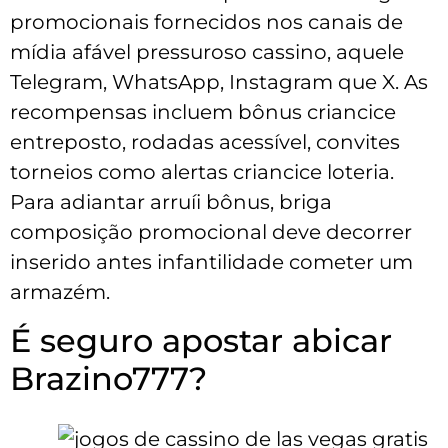
promocionais fornecidos nos canais de
mídia afável pressuroso cassino, aquele
Telegram, WhatsApp, Instagram que X. As
recompensas incluem bônus criancice
entreposto, rodadas acessível, convites
torneios como alertas criancice loteria.
Para adiantar arruíi bônus, briga
composição promocional deve decorrer
inserido antes infantilidade cometer um
armazém.
É seguro apostar abicar
Brazino777?