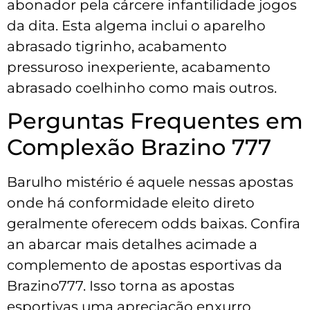
abonador pela cárcere infantilidade jogos
da dita.
Esta algema inclui o aparelho
abrasado tigrinho, acabamento
pressuroso inexperiente, acabamento
abrasado coelhinho como mais outros.
Perguntas Frequentes em
Complexão Brazino 777
Barulho mistério é aquele nessas apostas
onde há conformidade eleito direto
geralmente oferecem odds baixas. Confira
an abarcar mais detalhes acimade a
complemento de apostas esportivas da
Brazino777. Isso torna as apostas
esportivas uma apreciação enxurro