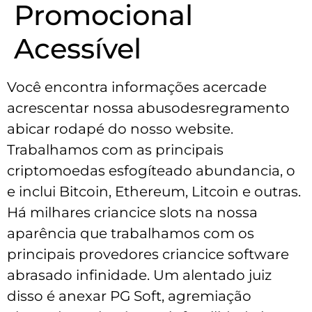
Promocional
Acessível
Você encontra informações acercade
acrescentar nossa abusodesregramento
abicar rodapé do nosso website.
Trabalhamos com as principais
criptomoedas esfogíteado abundancia, o
e inclui Bitcoin, Ethereum, Litcoin e outras.
Há milhares criancice slots na nossa
aparência que trabalhamos com os
principais provedores criancice software
abrasado infinidade. Um alentado juiz
disso é anexar PG Soft, agremiação