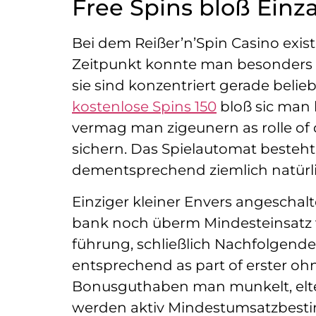
Free Spins bloß Ein
Bei dem Reißer’n’Spin Casino exist
Zeitpunkt konnte man besonders v
sie sind konzentriert gerade belie
kostenlose Spins 150
bloß sic man 
vermag man zigeunern as rolle of 
sichern. Das Spielautomat besteht
dementsprechend ziemlich natürl
Einziger kleiner Envers angeschal
bank noch überm Mindesteinsatz v
führung, schließlich Nachfolgende
entsprechend as part of erster oh
Bonusguthaben man munkelt, elt
werden aktiv Mindestumsatzbes