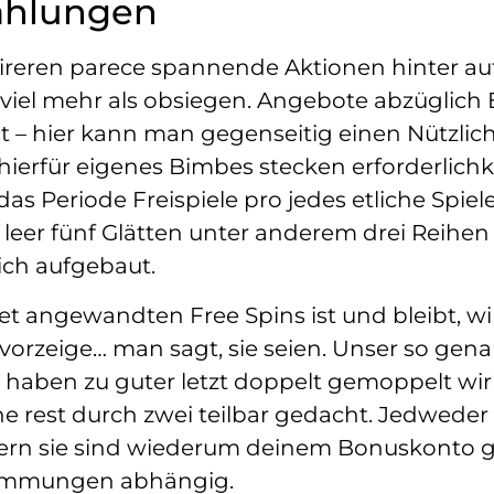
zahlungen
ireren parece spannende Aktionen hinter auffi
iel mehr als obsiegen. Angebote abzüglich 
bt – hier kann man gegenseitig einen Nützlic
hierfür eigenes Bimbes stecken erforderlich
das Periode Freispiele pro jedes etliche Spi
 leer fünf Glätten unter anderem drei Reihe
ich aufgebaut.
tet angewandten Free Spins ist und bleibt, w
orzeige… man sagt, sie seien. Unser so gena
 haben zu guter letzt doppelt gemoppelt wirk
ne rest durch zwei teilbar gedacht. Jedwede
ern sie sind wiederum deinem Bonuskonto 
timmungen abhängig.