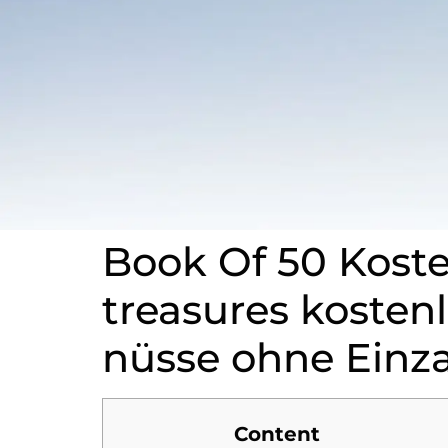
Book Of 50 Koste
treasures kosten
nüsse ohne Einz
Content