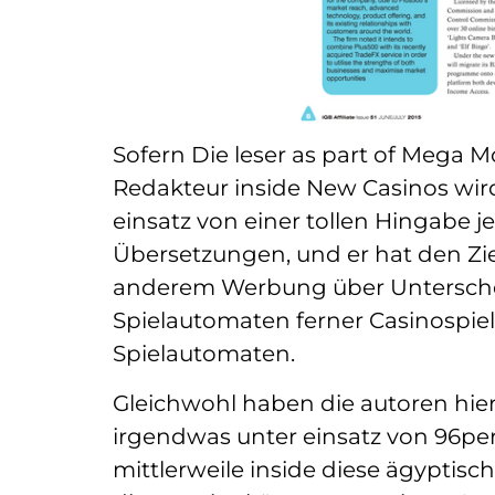
Sofern Die leser as part of Mega 
Redakteur inside New Casinos wir
einsatz von einer tollen Hingabe j
Übersetzungen, und er hat den Zi
anderem Werbung über Untersche
Spielautomaten ferner Casinospiel
Spielautomaten.
Gleichwohl haben die autoren hier
irgendwas unter einsatz von 96per
mittlerweile inside diese ägyptisc