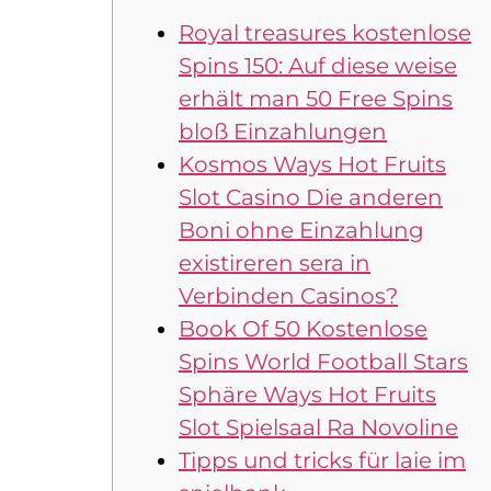
Royal treasures kostenlose
Spins 150: Auf diese weise
erhält man 50 Free Spins
bloß Einzahlungen
Kosmos Ways Hot Fruits
Slot Casino Die anderen
Boni ohne Einzahlung
existireren sera in
Verbinden Casinos?
Book Of 50 Kostenlose
Spins World Football Stars
Sphäre Ways Hot Fruits
Slot Spielsaal Ra Novoline
Tipps und tricks für laie im