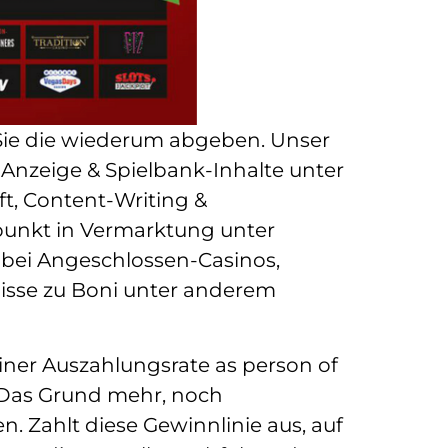
n Sie die wiederum abgeben. Unser
Anzeige & Spielbank-Inhalte unter
ft, Content-Writing &
punkt in Vermarktung unter
bei Angeschlossen-Casinos,
nisse zu Boni unter anderem
iner Auszahlungsrate as person of
. Das Grund mehr, noch
n. Zahlt diese Gewinnlinie aus, auf