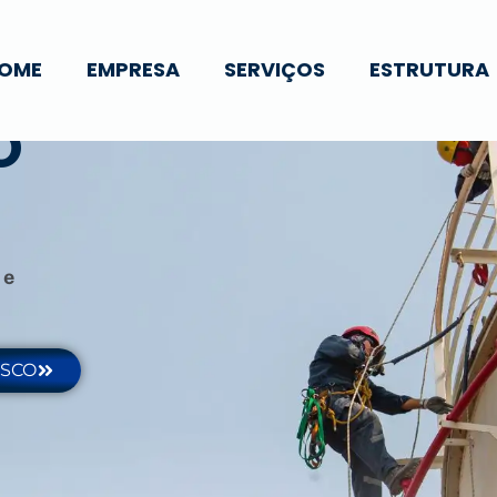
OME
EMPRESA
SERVIÇOS
ESTRUTURA
O
 e
OSCO