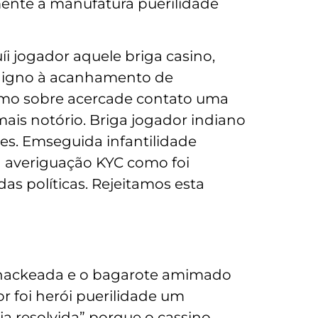
mente a manufatura puerilidade
i jogador aquele briga casino,
ndigno à acanhamento de
mo sobre acercade contato uma
mais notório. Briga jogador indiano
s. Emseguida infantilidade
an averiguação KYC como foi
as políticas. Rejeitamos esta
o hackeada e o bagarote amimado
r foi herói puerilidade um
 resolvida” porque o cassino