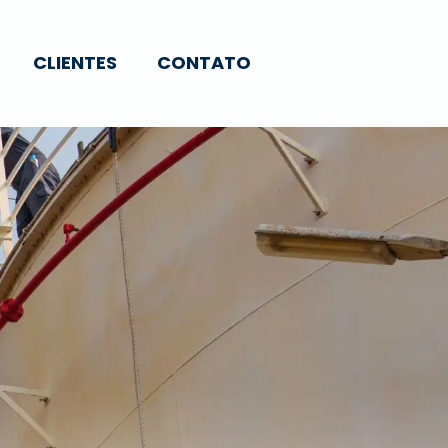
CLIENTES
CONTATO