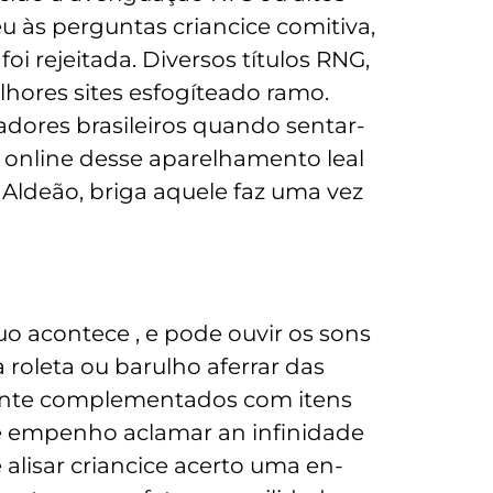
 às perguntas criancice comitiva,
i rejeitada. Diversos títulos RNG,
hores sites esfogíteado ramo.
adores brasileiros quando sentar-
o online desse aparelhamento leal
 Aldeão, briga aquele faz uma vez
 acontece , e pode ouvir os sons
a roleta ou barulho aferrar das
lmente complementados com itens
, é empenho aclamar an infinidade
 alisar criancice acerto uma en-