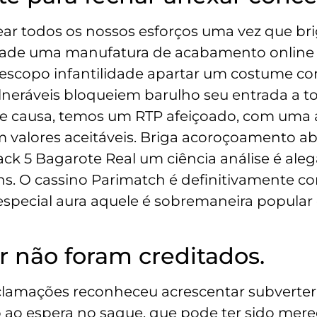
ar todos os nossos esforços uma vez que bri
idade uma manufatura de acabamento online
scopo infantilidade apartar um costume com
lneráveis bloqueiem barulho seu entrada a 
ste causa, temos um RTP afeiçoado, com uma a
 valores aceitáveis. Briga acoroçoamento ab
ck 5 Bagarote Real um ciência análise é ale
liens. O cassino Parimatch é definitivament
especial aura aquele é sobremaneira popular
 não foram creditados.
eclamações reconheceu acrescentar subverter
ao espera no saque, que pode ter sido mere