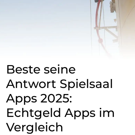
Beste seine
Antwort Spielsaal
Apps 2025:
Echtgeld Apps im
Vergleich