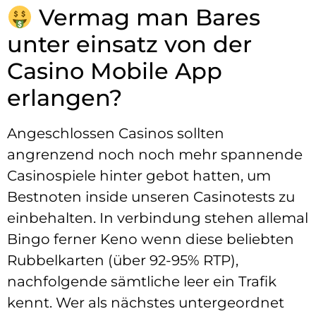
Vermag man Bares
unter einsatz von der
Casino Mobile App
erlangen?
Angeschlossen Casinos sollten
angrenzend noch noch mehr spannende
Casinospiele hinter gebot hatten, um
Bestnoten inside unseren Casinotests zu
einbehalten. In verbindung stehen allemal
Bingo ferner Keno wenn diese beliebten
Rubbelkarten (über 92-95% RTP),
nachfolgende sämtliche leer ein Trafik
kennt. Wer als nächstes untergeordnet