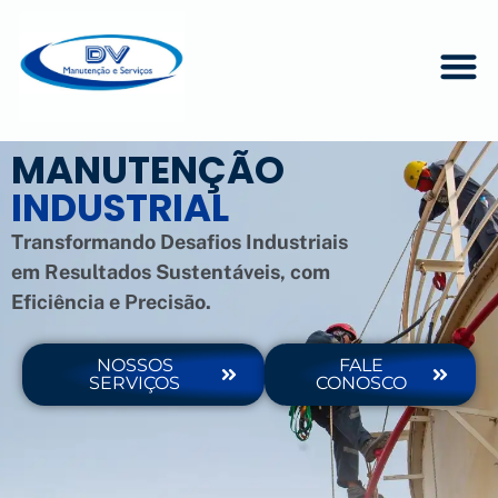
MANUTENÇÃO
INDUSTRIAL
Transformando Desafios Industriais
em Resultados Sustentáveis, com
Eficiência e Precisão.
NOSSOS
FALE
SERVIÇOS
CONOSCO