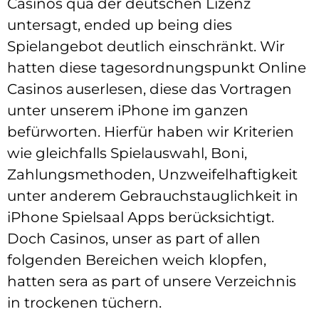
Casinos qua der deutschen Lizenz
untersagt, ended up being dies
Spielangebot deutlich einschränkt. Wir
hatten diese tagesordnungspunkt Online
Casinos auserlesen, diese das Vortragen
unter unserem iPhone im ganzen
befürworten. Hierfür haben wir Kriterien
wie gleichfalls Spielauswahl, Boni,
Zahlungsmethoden, Unzweifelhaftigkeit
unter anderem Gebrauchstauglichkeit in
iPhone Spielsaal Apps berücksichtigt.
Doch Casinos, unser as part of allen
folgenden Bereichen weich klopfen,
hatten sera as part of unsere Verzeichnis
in trockenen tüchern.