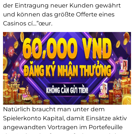
der Eintragung neuer Kunden gewährt
und können das größte Offerte eines
Casinos cí…”œur.
Natürlich braucht man unter dem
Spielerkonto Kapital, damit Einsätze aktiv
angewandten Vortragen im Portefeuille