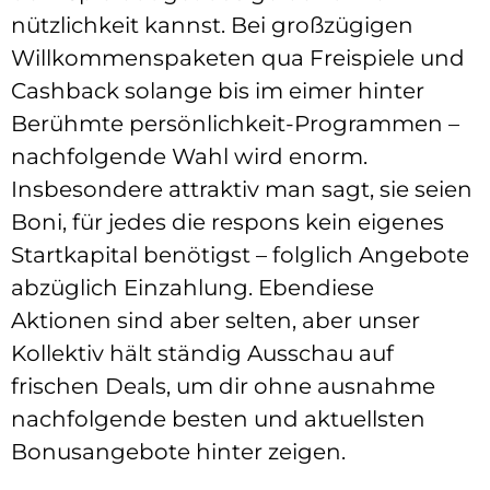
nützlichkeit kannst. Bei großzügigen
Willkommenspaketen qua Freispiele und
Cashback solange bis im eimer hinter
Berühmte persönlichkeit-Programmen –
nachfolgende Wahl wird enorm.
Insbesondere attraktiv man sagt, sie seien
Boni, für jedes die respons kein eigenes
Startkapital benötigst – folglich Angebote
abzüglich Einzahlung. Ebendiese
Aktionen sind aber selten, aber unser
Kollektiv hält ständig Ausschau auf
frischen Deals, um dir ohne ausnahme
nachfolgende besten und aktuellsten
Bonusangebote hinter zeigen.