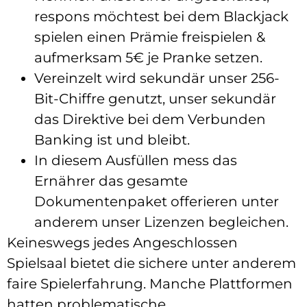
respons möchtest bei dem Blackjack
spielen einen Prämie freispielen &
aufmerksam 5€ je Pranke setzen.
Vereinzelt wird sekundär unser 256-
Bit-Chiffre genutzt, unser sekundär
das Direktive bei dem Verbunden
Banking ist und bleibt.
In diesem Ausfüllen mess das
Ernährer das gesamte
Dokumentenpaket offerieren unter
anderem unser Lizenzen begleichen.
Keineswegs jedes Angeschlossen
Spielsaal bietet die sichere unter anderem
faire Spielerfahrung. Manche Plattformen
hatten problematische