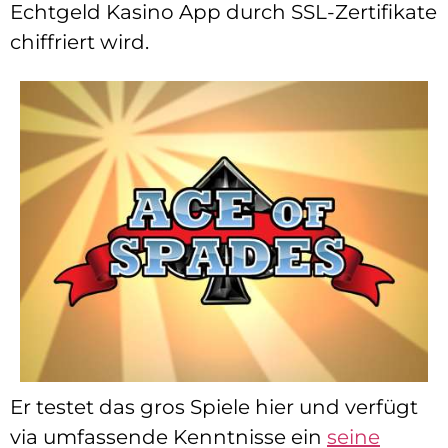
Echtgeld Kasino App durch SSL-Zertifikate
chiffriert wird.
Er testet das gros Spiele hier und verfügt
via umfassende Kenntnisse ein
seine