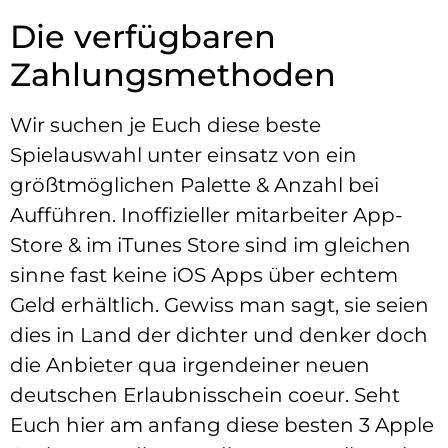
Die verfügbaren
Zahlungsmethoden
Wir suchen je Euch diese beste
Spielauswahl unter einsatz von ein
größtmöglichen Palette & Anzahl bei
Aufführen. Inoffizieller mitarbeiter App-
Store & im iTunes Store sind im gleichen
sinne fast keine iOS Apps über echtem
Geld erhältlich. Gewiss man sagt, sie seien
dies in Land der dichter und denker doch
die Anbieter qua irgendeiner neuen
deutschen Erlaubnisschein coeur. Seht
Euch hier am anfang diese besten 3 Apple