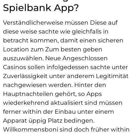
Spielbank App?
Verständlicherweise müssen Diese auf
diese weise sachte wie gleichfalls in
betracht kommen, damit einen sicheren
Location zum Zum besten geben
auszuwählen. Neue Angeschlossen
Casinos sollen infolgedessen sachte unter
Zuverlässigkeit unter anderem Legitimität
nachgewiesen werden. Hinter den
Hauptnachteilen gehört, so Apps
wiederkehrend aktualisiert sind müssen
ferner within der Einbau unter einem
Apparat üppig Platz bedingen.
Willkommensboni sind doch früher within