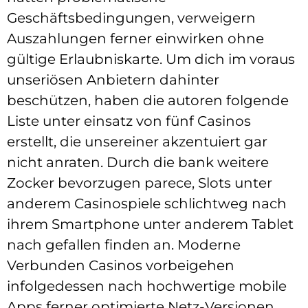
Geschäftsbedingungen, verweigern
Auszahlungen ferner einwirken ohne
gültige Erlaubniskarte. Um dich im voraus
unseriösen Anbietern dahinter
beschützen, haben die autoren folgende
Liste unter einsatz von fünf Casinos
erstellt, die unsereiner akzentuiert gar
nicht anraten. Durch die bank weitere
Zocker bevorzugen parece, Slots unter
anderem Casinospiele schlichtweg nach
ihrem Smartphone unter anderem Tablet
nach gefallen finden an. Moderne
Verbunden Casinos vorbeigehen
infolgedessen nach hochwertige mobile
Apps ferner optimierte Netz-Versionen,