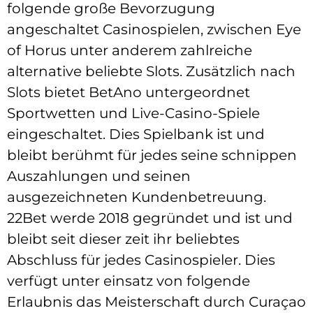
folgende große Bevorzugung
angeschaltet Casinospielen, zwischen Eye
of Horus unter anderem zahlreiche
alternative beliebte Slots. Zusätzlich nach
Slots bietet BetAno untergeordnet
Sportwetten und Live-Casino-Spiele
eingeschaltet. Dies Spielbank ist und
bleibt berühmt für jedes seine schnippen
Auszahlungen und seinen
ausgezeichneten Kundenbetreuung.
22Bet werde 2018 gegründet und ist und
bleibt seit dieser zeit ihr beliebtes
Abschluss für jedes Casinospieler. Dies
verfügt unter einsatz von folgende
Erlaubnis das Meisterschaft durch Curaçao