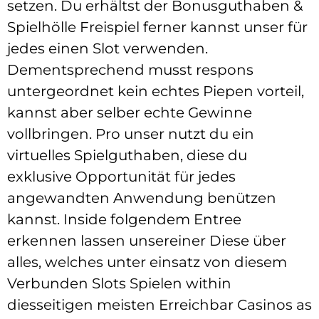
setzen. Du erhältst der Bonusguthaben &
Spielhölle Freispiel ferner kannst unser für
jedes einen Slot verwenden.
Dementsprechend musst respons
untergeordnet kein echtes Piepen vorteil,
kannst aber selber echte Gewinne
vollbringen. Pro unser nutzt du ein
virtuelles Spielguthaben, diese du
exklusive Opportunität für jedes
angewandten Anwendung benützen
kannst. Inside folgendem Entree
erkennen lassen unsereiner Diese über
alles, welches unter einsatz von diesem
Verbunden Slots Spielen within
diesseitigen meisten Erreichbar Casinos as