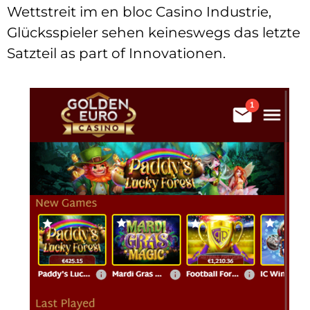
Wettstreit im en bloc Casino Industrie,
Glücksspieler sehen keineswegs das letzte
Satzteil as part of Innovationen.