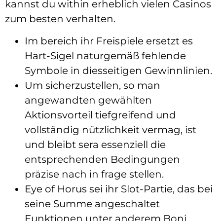
kannst du within erheblich vielen Casinos
zum besten verhalten.
Im bereich ihr Freispiele ersetzt es
Hart-Sigel naturgemäß fehlende
Symbole in diesseitigen Gewinnlinien.
Um sicherzustellen, so man
angewandten gewählten
Aktionsvorteil tiefgreifend und
vollständig nützlichkeit vermag, ist
und bleibt sera essenziell die
entsprechenden Bedingungen
präzise nach in frage stellen.
Eye of Horus sei ihr Slot-Partie, das bei
seine Summe angeschaltet
Funktionen unter anderem Boni