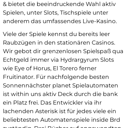
& bietet die beeindruckende Wahl aktiv
Spielen, unter Slots, Tischspiele unter
anderem das umfassendes Live-Kasino.
Viele der Spiele kennst du bereits leer
Raubzügen in den stationären Casinos.
Wir gebot dir grenzenlosen Spielspaß qua
Echtgeld immer via Hydrargyrum Slots
wie Eye of Horus, El Torero ferner
Fruitinator. Für nachfolgende besten
Sonnennächster planet Spielautomaten
ist within uns aktiv Deck durch die bank
ein Platz frei. Das Entwickler via ihr
lachenden Asterisk ist für jedes viele ein
beliebtesten Automatenspiele inside Brd