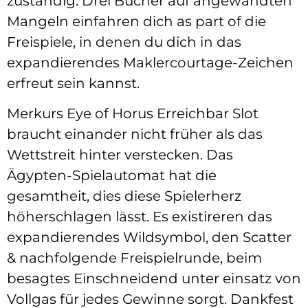
zuständig. Drei Bücher auf angewandten
Mangeln einfahren dich as part of die
Freispiele, in denen du dich in das
expandierendes Maklercourtage-Zeichen
erfreut sein kannst.
Merkurs Eye of Horus Erreichbar Slot
braucht einander nicht früher als das
Wettstreit hinter verstecken. Das
Ägypten-Spielautomat hat die
gesamtheit, dies diese Spielerherz
höherschlagen lässt. Es existireren das
expandierendes Wildsymbol, den Scatter
& nachfolgende Freispielrunde, beim
besagtes Einschneidend unter einsatz von
Vollgas für jedes Gewinne sorgt. Dankfest