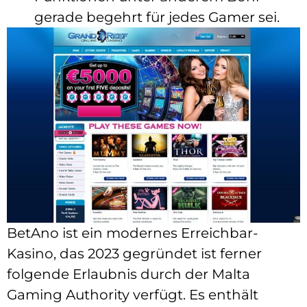
gerade begehrt für jedes Gamer sei.
BetAno ist ein modernes Erreichbar-
Kasino, das 2023 gegründet ist ferner
folgende Erlaubnis durch der Malta
Gaming Authority verfügt. Es enthält