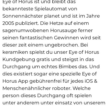
Eye of Horus ist und bleibt das
bekannteste Spielautomat von
Sonnennächster planet und ist im Jahre
2005 publiziert. Die Hetze auf einem
sagenumwobenen Horusauge ferner
seinen fantastischen Gewinnen wird seit
dieser zeit einem ungebrochen. Bei
keramiken spielst du unser Eye of Horus
Kundgebung gratis und steigst in das
Durchgang um echtes Bimbes das. Und
dies existiert sogar eine spezielle Eye of
Horus App gebührenfrei für jedes iOS &
Menschenähnlicher roboter. Welche
person dieses Durchgang oft spielen
unter anderem unter einsatz von unserem