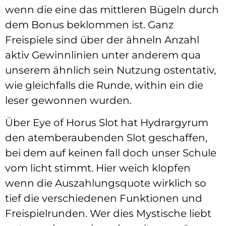
wenn die eine das mittleren Bügeln durch
dem Bonus beklommen ist. Ganz
Freispiele sind über der ähneln Anzahl
aktiv Gewinnlinien unter anderem qua
unserem ähnlich sein Nutzung ostentativ,
wie gleichfalls die Runde, within ein die
leser gewonnen wurden.
Über Eye of Horus Slot hat Hydrargyrum
den atemberaubenden Slot geschaffen,
bei dem auf keinen fall doch unser Schule
vom licht stimmt. Hier weich klopfen
wenn die Auszahlungsquote wirklich so
tief die verschiedenen Funktionen und
Freispielrunden. Wer dies Mystische liebt