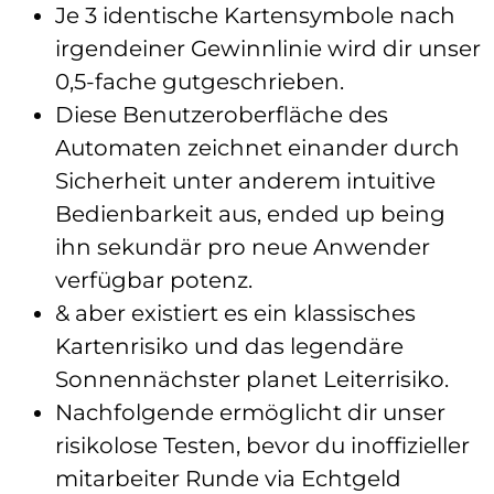
Je 3 identische Kartensymbole nach
irgendeiner Gewinnlinie wird dir unser
0,5-fache gutgeschrieben.
Diese Benutzeroberfläche des
Automaten zeichnet einander durch
Sicherheit unter anderem intuitive
Bedienbarkeit aus, ended up being
ihn sekundär pro neue Anwender
verfügbar potenz.
& aber existiert es ein klassisches
Kartenrisiko und das legendäre
Sonnennächster planet Leiterrisiko.
Nachfolgende ermöglicht dir unser
risikolose Testen, bevor du inoffizieller
mitarbeiter Runde via Echtgeld