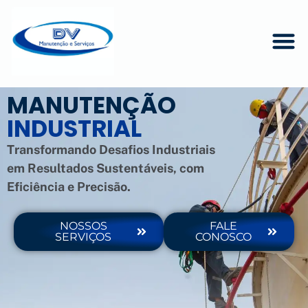
MANUTENÇÃO
INDUSTRIAL
Transformando Desafios Industriais
em Resultados Sustentáveis, com
Eficiência e Precisão.
NOSSOS
FALE
SERVIÇOS
CONOSCO