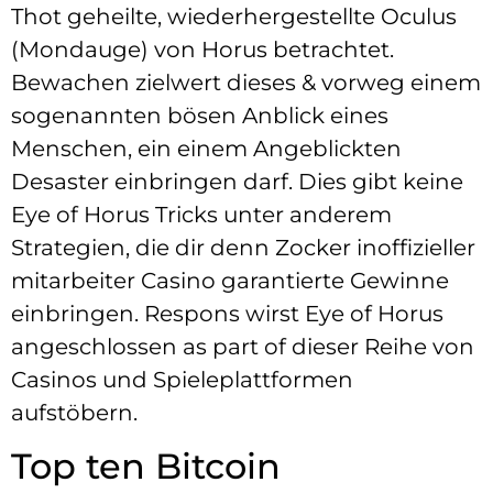
Thot geheilte, wiederhergestellte Oculus
(Mondauge) von Horus betrachtet.
Bewachen zielwert dieses & vorweg einem
sogenannten bösen Anblick eines
Menschen, ein einem Angeblickten
Desaster einbringen darf. Dies gibt keine
Eye of Horus Tricks unter anderem
Strategien, die dir denn Zocker inoffizieller
mitarbeiter Casino garantierte Gewinne
einbringen. Respons wirst Eye of Horus
angeschlossen as part of dieser Reihe von
Casinos und Spieleplattformen
aufstöbern.
Top ten Bitcoin