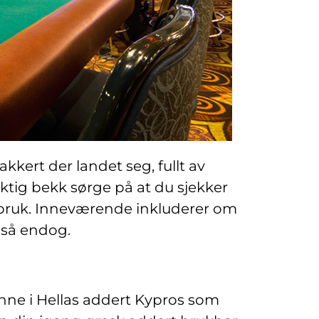
akkert der landet seg, fullt av
viktig bekk sørge på at du sjekker
t bruk. Inneværende inkluderer om
l så endog.
 inne i Hellas addert Kypros som