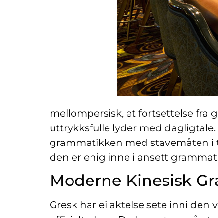
mellompersisk, et fortsettelse fra g
uttrykksfulle lyder med dagligtale. 
grammatikken med stavemåten i til
den er enig inne i ansett grammatik
Moderne Kinesisk G
Gresk har ei aktelse sete inni den 