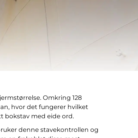
jermstørrelse. Omkring 128
an, hvor det fungerer hvilket
tt bokstav med eide ord.
 bruker denne stavekontrollen og