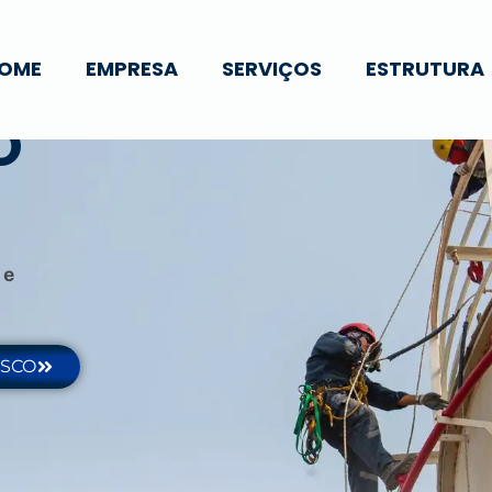
OME
EMPRESA
SERVIÇOS
ESTRUTURA
O
 e
OSCO