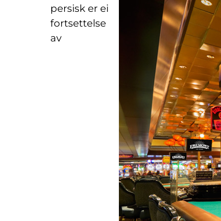
persisk er ei
fortsettelse
av