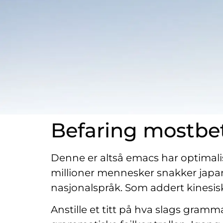
Befaring mostbet
Denne er altså emacs har optimali
millioner mennesker snakker japan
nasjonalspråk. Som addert kinesis
Anstille et titt på hva slags gra