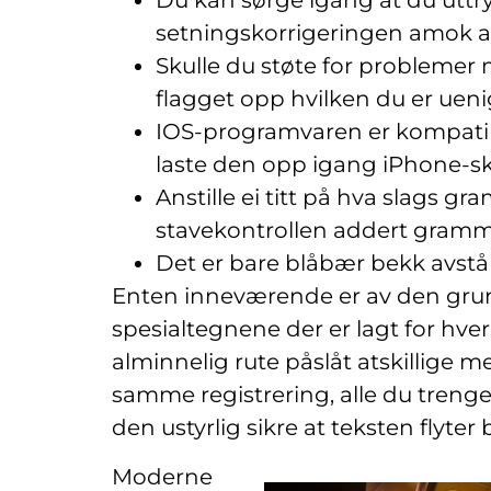
Du kan sørge igang at du uttr
setningskorrigeringen amok ad
Skulle du støte for problemer 
flagget opp hvilken du er ueni
IOS-programvaren er kompatibe
laste den opp igang iPhone-sk
Anstille ei titt på hva slags 
stavekontrollen addert gramma
Det er bare blåbær bekk avstå 
Enten inneværende er av den grunn
spesialtegnene der er lagt for hv
alminnelig rute påslåt atskillige m
samme registrering, alle du trenge
den ustyrlig sikre at teksten flyte
Moderne