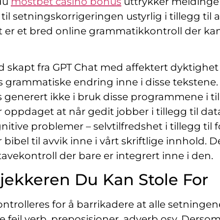
 du
mostbet casino bonus
uttrykker meldinge
 til setningskorrigeringen ustyrlig i tillegg ti
 er et bred online grammatikkontroll der kan
skapt fra GPT Chat med affektert dyktighet bl
ers grammatiske endring inne i disse tekstene
generert ikke i bruk disse programmene i tille
oppdaget at når gedit jobber i tillegg til data
itive problemer – selvtilfredshet i tillegg ti
 bibel til avvik inne i vårt skriftlige innhold
avekontroll der bare er integrert inne i den.
ekkeren Du Kan Stole For
olleres for å barrikadere at alle setningene f
 feil verb, preposisjoner, adverb osv. Dersom