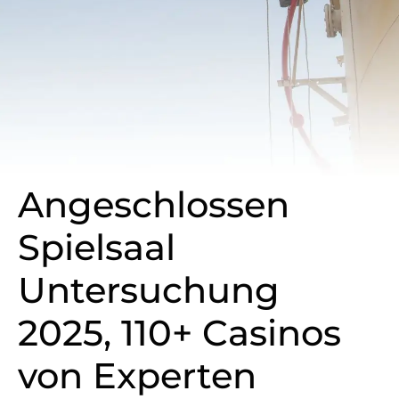
Angeschlossen
Spielsaal
Untersuchung
2025, 110+ Casinos
von Experten