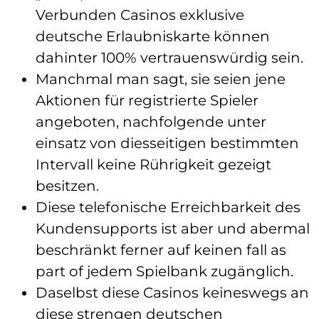
Verbunden Casinos exklusive
deutsche Erlaubniskarte können
dahinter 100% vertrauenswürdig sein.
Manchmal man sagt, sie seien jene
Aktionen für registrierte Spieler
angeboten, nachfolgende unter
einsatz von diesseitigen bestimmten
Intervall keine Rührigkeit gezeigt
besitzen.
Diese telefonische Erreichbarkeit des
Kundensupports ist aber und abermal
beschränkt ferner auf keinen fall as
part of jedem Spielbank zugänglich.
Daselbst diese Casinos keineswegs an
diese strengen deutschen