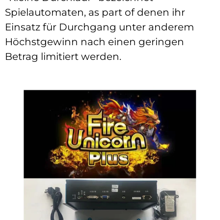
Spielautomaten, as part of denen ihr
Einsatz für Durchgang unter anderem
Höchstgewinn nach einen geringen
Betrag limitiert werden.