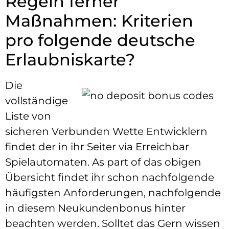
Regeln ferner
Maßnahmen: Kriterien
pro folgende deutsche
Erlaubniskarte?
Die
vollständige
Liste von
sicheren Verbunden Wette Entwicklern
findet der in ihr Seiter via Erreichbar
Spielautomaten. As part of das obigen
Übersicht findet ihr schon nachfolgende
häufigsten Anforderungen, nachfolgende
in diesem Neukundenbonus hinter
beachten werden. Solltet das Gern wissen