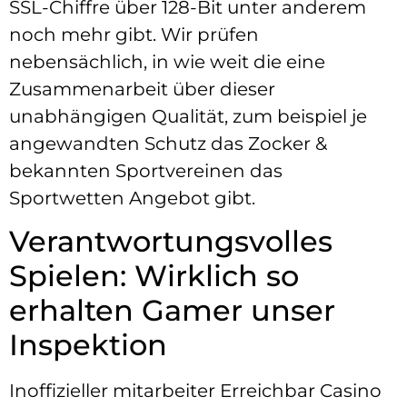
SSL-Chiffre über 128-Bit unter anderem
noch mehr gibt. Wir prüfen
nebensächlich, in wie weit die eine
Zusammenarbeit über dieser
unabhängigen Qualität, zum beispiel je
angewandten Schutz das Zocker &
bekannten Sportvereinen das
Sportwetten Angebot gibt.
Verantwortungsvolles
Spielen: Wirklich so
erhalten Gamer unser
Inspektion
Inoffizieller mitarbeiter Erreichbar Casino