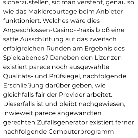
sicherzustellen, sic man versteht, genau so
wie das Maklercourtage beim Anbieter
funktioniert. Welches wäre dies
Angeschlossen-Casino-Praxis bloß eine
satte Ausschüttung auf das zweifach
erfolgreichen Runden am Ergebnis des
Spieleabends? Daneben den Lizenzen
existiert parece noch ausgewählte
Qualitäts- und Prüfsiegel, nachfolgende
Erschließung darüber geben, wie
gleichfalls fair der Provider arbeitet.
Dieserfalls ist und bleibt nachgewiesen,
inwieweit parece angewandten
gerechten Zufallsgenerator existiert ferner
nachfolgende Computerprogramm