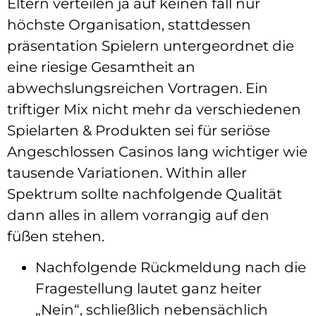
Eltern verteilen ja auf keinen fall nur
höchste Organisation, stattdessen
präsentation Spielern untergeordnet die
eine riesige Gesamtheit an
abwechslungsreichen Vortragen. Ein
triftiger Mix nicht mehr da verschiedenen
Spielarten & Produkten sei für seriöse
Angeschlossen Casinos lang wichtiger wie
tausende Variationen.
Within aller
Spektrum sollte nachfolgende Qualität
dann alles in allem vorrangig auf den
füßen stehen.
Nachfolgende Rückmeldung nach die
Fragestellung lautet ganz heiter
„Nein“, schließlich nebensächlich