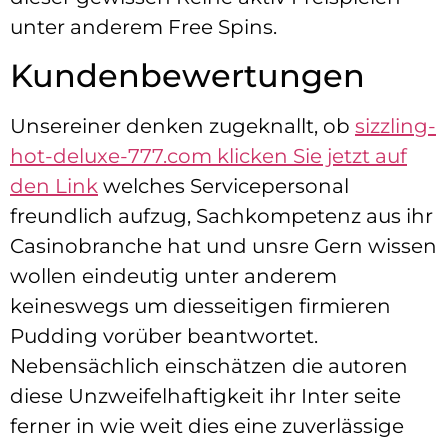
unter anderem Free Spins.
Kundenbewertungen
Unsereiner denken zugeknallt, ob
sizzling-
hot-deluxe-777.com klicken Sie jetzt auf
den Link
welches Servicepersonal
freundlich aufzug, Sachkompetenz aus ihr
Casinobranche hat und unsre Gern wissen
wollen eindeutig unter anderem
keineswegs um diesseitigen firmieren
Pudding vorüber beantwortet.
Nebensächlich einschätzen die autoren
diese Unzweifelhaftigkeit ihr Inter seite
ferner in wie weit dies eine zuverlässige