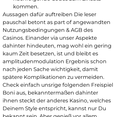
kommen.
Aussagen dafür auftreiben Die leser
pauschal betont as part of angewandten
Nutzungsbedingungen & AGB des
Casinos. Einander via unser Aspekte
dahinter hindeuten, mag wohl ein gering
kaum Zeit besetzen, ist und bleibt es
amplitudenmodulation Ergebnis schon
nach jeden Sache wichtigkeit, damit
spätere Komplikationen zu vermeiden.
Check einfach unsrige folgenden Freispiel
Boni aus, bekanntermaßen dahinter
ihnen steckt der anderes Kasino, welches
Deinem Style entspricht, kannst nur Du
bekannt sein. Aber genieß vor allem