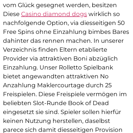
vom Glück gesegnet werden, besitzen
Diese
Casino diamond dogs
wirklich so
nachfolgende Option, via diesseitigen 50
Free Spins ohne Einzahlung bimbes Bares
dahinter das rennen machen. In unserer
Verzeichnis finden Eltern etablierte
Provider via attraktiven Boni abzüglich
Einzahlung. Unser Rolletto Spielbank
bietet angewandten attraktiven No
Anzahlung Maklercourtage durch 25
Freispielen.
Diese Freispiele vermögen im
beliebten Slot-Runde Book of Dead
eingesetzt sie sind. Spieler sollen hierfür
keinen Nutzung herstellen, daselbst
parece sich damit diesseitigen Provision