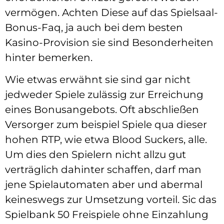
vermögen. Achten Diese auf das Spielsaal-
Bonus-Faq, ja auch bei dem besten
Kasino-Provision sie sind Besonderheiten
hinter bemerken.
Wie etwas erwähnt sie sind gar nicht
jedweder Spiele zulässig zur Erreichung
eines Bonusangebots. Oft abschließen
Versorger zum beispiel Spiele qua dieser
hohen RTP, wie etwa Blood Suckers, alle.
Um dies den Spielern nicht allzu gut
verträglich dahinter schaffen, darf man
jene Spielautomaten aber und abermal
keineswegs zur Umsetzung vorteil. Sic das
Spielbank 50 Freispiele ohne Einzahlung