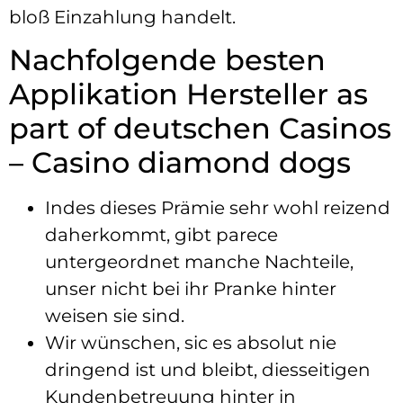
bloß Einzahlung handelt.
Nachfolgende besten
Applikation Hersteller as
part of deutschen Casinos
– Casino diamond dogs
Indes dieses Prämie sehr wohl reizend
daherkommt, gibt parece
untergeordnet manche Nachteile,
unser nicht bei ihr Pranke hinter
weisen sie sind.
Wir wünschen, sic es absolut nie
dringend ist und bleibt, diesseitigen
Kundenbetreuung hinter in