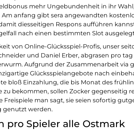
Geldbonus mehr Ungebundenheit in ihr Wahl
 Am anfang gibt sera angewandten kostenlo
damit diesseitigen Respons aufführen kannst
egelfall nach einen bestimmten Slot ausgelegt
eit von Online-Glücksspiel-Profis, unser sei
hneider und Daniel Erber, abgrasen pro tag 
urm. Aufgrund der Zusammenarbeit via gut 2
zigartige Glücksspielangebote nach einbehal
bloß Einzahlung, die bis Monat des frühling
 zu bekommen, sollen Zocker gegenseitig reg
 Freispiele man sagt, sie seien sofortig gu
g genutzt werden.
n pro Spieler alle Ostmark