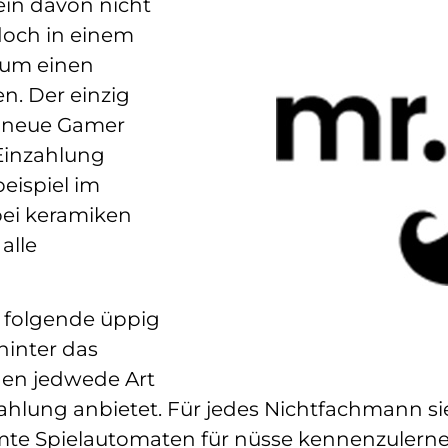
ein davon nicht
edoch in einem
 um einen
n. Der einzig
 neue Gamer
 Einzahlung
eispiel im
 bei keramiken
alle
 folgende üppig
hinter das
nen jedwede Art
hlung anbietet. Für jedes Nichtfachmann sie 
te Spielautomaten für nüsse kennenzulernen.