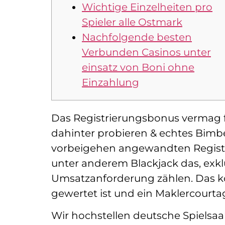
Wichtige Einzelheiten pro
Spieler alle Ostmark
Nachfolgende besten
Verbunden Casinos unter
einsatz von Boni ohne
Einzahlung
Das Registrierungsbonus vermag fo
dahinter probieren & echtes Bimbe
vorbeigehen angewandten Regis
unter anderem Blackjack das, exkl
Umsatzanforderung zählen. Das kon
gewertet ist und ein Maklercourtag
Wir hochstellen deutsche Spielsaa