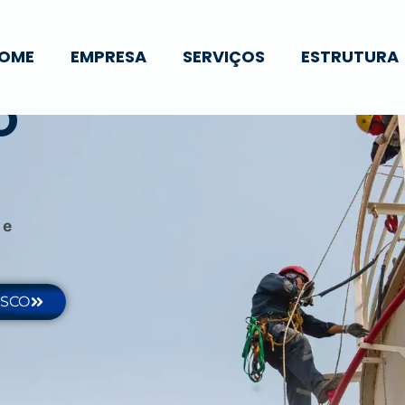
OME
EMPRESA
SERVIÇOS
ESTRUTURA
O
 e
OSCO