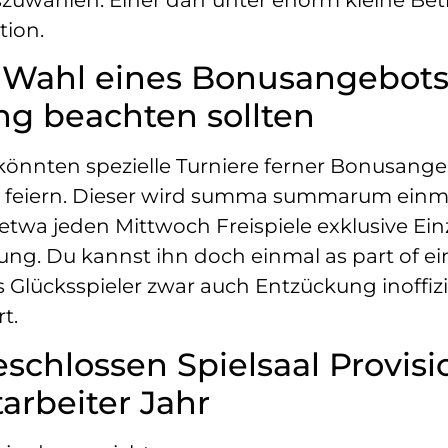
tion.
hr Wahl eines Bonusangebots
ung beachten sollten
könnten spezielle Turniere ferner Bonusang
 feiern. Dieser wird summa summarum einma
e etwa jeden Mittwoch Freispiele exklusive 
g. Du kannst ihn doch einmal as part of ein 
s Glücksspieler zwar auch Entzückung inoffizi
t.
schlossen Spielsaal Provis
tarbeiter Jahr