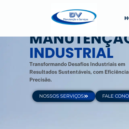
H
MANUTENÇÃ
INDUSTRIAL
Transformando Desafios Industriais em
Resultados Sustentáveis, com Eficiência
Precisão.
NOSSOS SERVIÇOS
FALE CON