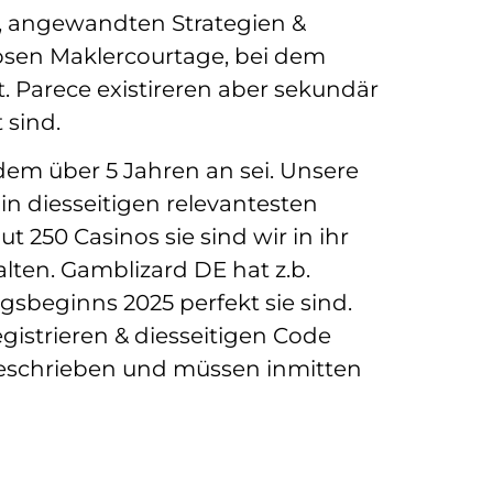
, angewandten Strategien &
sen Maklercourtage, bei dem
. Parece existireren aber sekundär
 sind.
tdem über 5 Jahren an sei. Unsere
in diesseitigen relevantesten
50 Casinos sie sind wir in ihr
ten. Gamblizard DE hat z.b.
sbeginns 2025 perfekt sie sind.
istrieren & diesseitigen Code
tgeschrieben und müssen inmitten