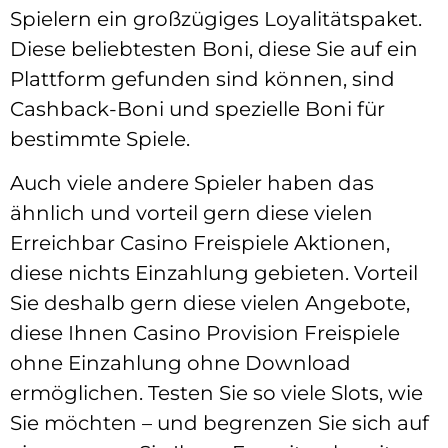
Spielern ein großzügiges Loyalitätspaket.
Diese beliebtesten Boni, diese Sie auf ein
Plattform gefunden sind können, sind
Cashback-Boni und spezielle Boni für
bestimmte Spiele.
Auch viele andere Spieler haben das
ähnlich und vorteil gern diese vielen
Erreichbar Casino Freispiele Aktionen,
diese nichts Einzahlung gebieten. Vorteil
Sie deshalb gern diese vielen Angebote,
diese Ihnen Casino Provision Freispiele
ohne Einzahlung ohne Download
ermöglichen. Testen Sie so viele Slots, wie
Sie möchten – und begrenzen Sie sich auf