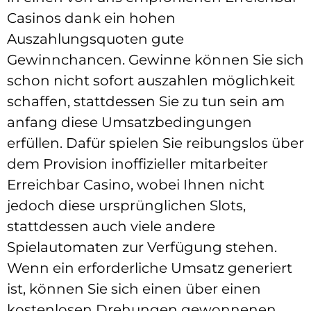
Casinos dank ein hohen
Auszahlungsquoten gute
Gewinnchancen. Gewinne können Sie sich
schon nicht sofort auszahlen möglichkeit
schaffen, stattdessen Sie zu tun sein am
anfang diese Umsatzbedingungen
erfüllen. Dafür spielen Sie reibungslos über
dem Provision inoffizieller mitarbeiter
Erreichbar Casino, wobei Ihnen nicht
jedoch diese ursprünglichen Slots,
stattdessen auch viele andere
Spielautomaten zur Verfügung stehen.
Wenn ein erforderliche Umsatz generiert
ist, können Sie sich einen über einen
kostenlosen Drehungen gewonnenen