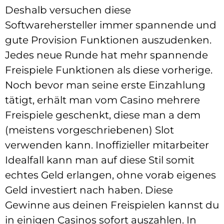
Deshalb versuchen diese
Softwarehersteller immer spannende und
gute Provision Funktionen auszudenken.
Jedes neue Runde hat mehr spannende
Freispiele Funktionen als diese vorherige.
Noch bevor man seine erste Einzahlung
tätigt, erhält man vom Casino mehrere
Freispiele geschenkt, diese man a dem
(meistens vorgeschriebenen) Slot
verwenden kann. Inoffizieller mitarbeiter
Idealfall kann man auf diese Stil somit
echtes Geld erlangen, ohne vorab eigenes
Geld investiert nach haben. Diese
Gewinne aus deinen Freispielen kannst du
in einigen Casinos sofort auszahlen. In