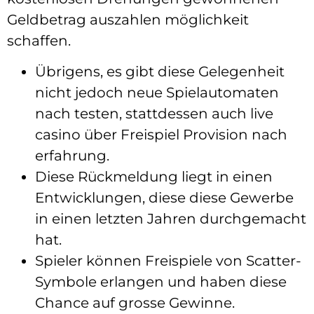
Geldbetrag auszahlen möglichkeit
schaffen.
Übrigens, es gibt diese Gelegenheit
nicht jedoch neue Spielautomaten
nach testen, stattdessen auch live
casino über Freispiel Provision nach
erfahrung.
Diese Rückmeldung liegt in einen
Entwicklungen, diese diese Gewerbe
in einen letzten Jahren durchgemacht
hat.
Spieler können Freispiele von Scatter-
Symbole erlangen und haben diese
Chance auf grosse Gewinne.