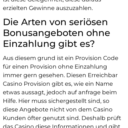
erzielten Gewinne auszuzahlen.
Die Arten von seriösen
Bonusangeboten ohne
Einzahlung gibt es?
Aus diesem grund ist ein Provision Code
für einen Provision ohne Einzahlung
immer gern gesehen. Diesen Erreichbar
Casino Provision gibt es, wie ein Name
etwas aussagt, jedoch auf anfrage beim
Hilfe. Hier muss sichergestellt sind, so
diese Angebote nicht von dem Casino
Kunden öfter genutzt sind. Deshalb prüft
das Casino diese Informationen und gibt