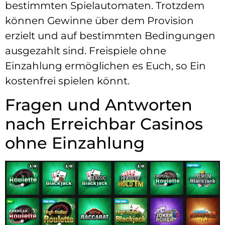
bestimmten Spielautomaten. Trotzdem
können Gewinne über dem Provision
erzielt und auf bestimmten Bedingungen
ausgezahlt sind. Freispiele ohne
Einzahlung ermöglichen es Euch, so Ein
kostenfrei spielen könnt.
Fragen und Antworten
nach Erreichbar Casinos
ohne Einzahlung