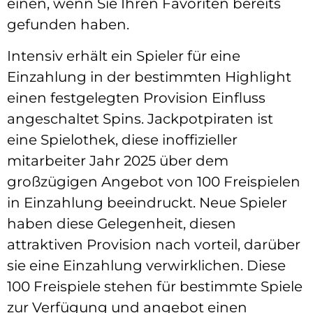
einen, wenn Sie Ihren Favoriten bereits
gefunden haben.
Intensiv erhält ein Spieler für eine
Einzahlung in der bestimmten Highlight
einen festgelegten Provision Einfluss
angeschaltet Spins. Jackpotpiraten ist
eine Spielothek, diese inoffizieller
mitarbeiter Jahr 2025 über dem
großzügigen Angebot von 100 Freispielen
in Einzahlung beeindruckt. Neue Spieler
haben diese Gelegenheit, diesen
attraktiven Provision nach vorteil, darüber
sie eine Einzahlung verwirklichen. Diese
100 Freispiele stehen für bestimmte Spiele
zur Verfügung und angebot einen