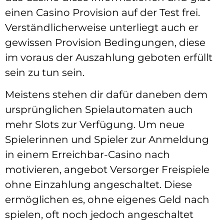
einen Casino Provision auf der Test frei.
Verständlicherweise unterliegt auch er
gewissen Provision Bedingungen, diese
im voraus der Auszahlung geboten erfüllt
sein zu tun sein.
Meistens stehen dir dafür daneben dem
ursprünglichen Spielautomaten auch
mehr Slots zur Verfügung. Um neue
Spielerinnen und Spieler zur Anmeldung
in einem Erreichbar-Casino nach
motivieren, angebot Versorger Freispiele
ohne Einzahlung angeschaltet. Diese
ermöglichen es, ohne eigenes Geld nach
spielen, oft noch jedoch angeschaltet