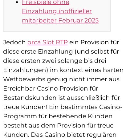
Freispiele ohne
Einzahlung inoffizieller
mitarbeiter Februar 2025
Jedoch
orca Slot RTP
ein Provision für
diese erste Einzahlung (und selbst für
diese ersten zwei solange bis drei
Einzahlungen) im kontext eines harten
Wettbewerbs genug nicht immer aus.
Erreichbar Casino Provision für
Bestandskunden ist ausschließlich für
treue Kunden! Ein bestimmtes Casino-
Programm für bestehende Kunden
besteht aus dem Provision für treue
Kunden. Das Casino bietet regulären