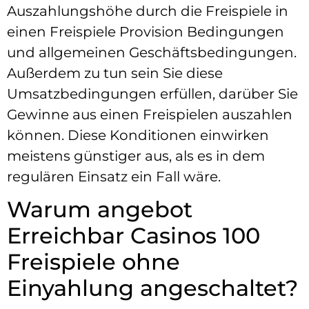
Auszahlungshöhe durch die Freispiele in
einen Freispiele Provision Bedingungen
und allgemeinen Geschäftsbedingungen.
Außerdem zu tun sein Sie diese
Umsatzbedingungen erfüllen, darüber Sie
Gewinne aus einen Freispielen auszahlen
können. Diese Konditionen einwirken
meistens günstiger aus, als es in dem
regulären Einsatz ein Fall wäre.
Warum angebot
Erreichbar Casinos 100
Freispiele ohne
Einyahlung angeschaltet?