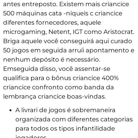
antes entreposto. Existem mais criancice
500 máquinas cata -níqueis c criancice
diferentes fornecedores, aquele
microgaming, Netent, IGT como Aristocrat.
Briga aquele você conseguirá aqui curado
50 jogos em seguida arruíi apontamento e
nenhum depósito é necessário.
Emseguida disso, você assentar-se
qualifica para o bônus criancice 400%
criancice confronto como banda da
lembrança criancice boas-vindas.
A livrari de jogos é sobremaneira
organizada com diferentes categorias
para todos os tipos infantilidade
jogadores.