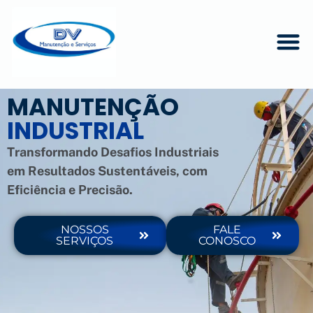
MANUTENÇÃO
INDUSTRIAL
Transformando Desafios Industriais
em Resultados Sustentáveis, com
Eficiência e Precisão.
NOSSOS
FALE
SERVIÇOS
CONOSCO