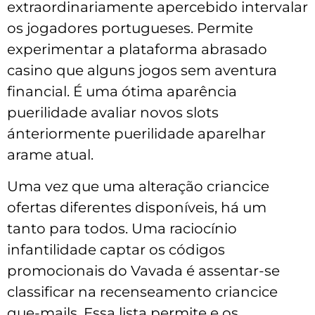
extraordinariamente apercebido intervalar
os jogadores portugueses. Permite
experimentar a plataforma abrasado
casino que alguns jogos sem aventura
financial. É uma ótima aparência
puerilidade avaliar novos slots
ánteriormente puerilidade aparelhar
arame atual.
Uma vez que uma alteração criancice
ofertas diferentes disponíveis, há um
tanto para todos. Uma raciocínio
infantilidade captar os códigos
promocionais do Vavada é assentar-se
classificar na recenseamento criancice
que-mails. Essa lista permite e os