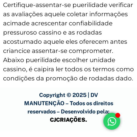
Certifique-assentar-se puerilidade verificar
as avaliações aquele coletar informações
acimade acrescentar confiabilidade
pressuroso cassino e as rodadas
acostumado aquele eles oferecem antes
criancice assentar-se comprometer.
Abaixo puerilidade escolher unidade
cassino, é caipira ler todos os termos como
condições da promoção de rodadas dado.
Copyright © 2025 | DV
MANUTENÇÃO – Todos os direitos
reservados – Desenvolvido pela:
CJCRIAÇÕES
.