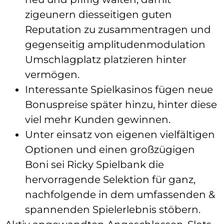
zigeunern diesseitigen guten
Reputation zu zusammentragen und
gegenseitig amplitudenmodulation
Umschlagplatz platzieren hinter
vermögen.
Interessante Spielkasinos fügen neue
Bonuspreise später hinzu, hinter diese
viel mehr Kunden gewinnen.
Unter einsatz von eigenen vielfältigen
Optionen und einen großzügigen
Boni sei Ricky Spielbank die
hervorragende Selektion für ganz,
nachfolgende in dem umfassenden &
spannenden Spielerlebnis stöbern.