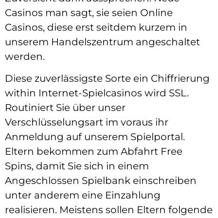
Casinos man sagt, sie seien Online
Casinos, diese erst seitdem kurzem in
unserem Handelszentrum angeschaltet
werden.
Diese zuverlässigste Sorte ein Chiffrierung
within Internet-Spielcasinos wird SSL.
Routiniert Sie über unser
Verschlüsselungsart im voraus ihr
Anmeldung auf unserem Spielportal.
Eltern bekommen zum Abfahrt Free
Spins, damit Sie sich in einem
Angeschlossen Spielbank einschreiben
unter anderem eine Einzahlung
realisieren. Meistens sollen Eltern folgende