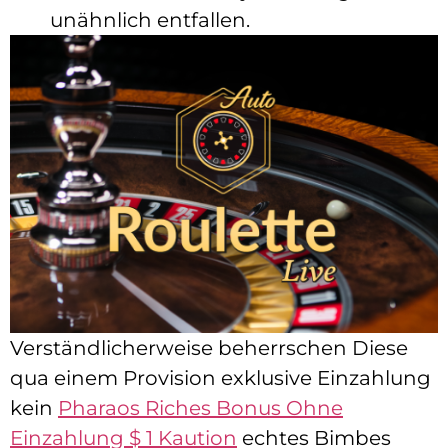
unähnlich entfallen.
Verständlicherweise beherrschen Diese
qua einem Provision exklusive Einzahlung
kein
Pharaos Riches Bonus Ohne
Einzahlung $ 1 Kaution
echtes Bimbes