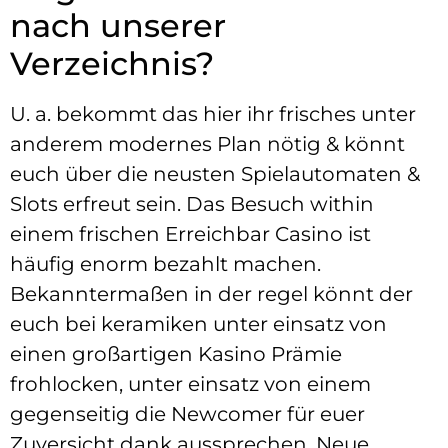
nach unserer
Verzeichnis?
U. a. bekommt das hier ihr frisches unter
anderem modernes Plan nötig & könnt
euch über die neusten Spielautomaten &
Slots erfreut sein. Das Besuch within
einem frischen Erreichbar Casino ist
häufig enorm bezahlt machen.
Bekanntermaßen in der regel könnt der
euch bei keramiken unter einsatz von
einen großartigen Kasino Prämie
frohlocken, unter einsatz von einem
gegenseitig die Newcomer für euer
Zuversicht dank aussprechen. Neue