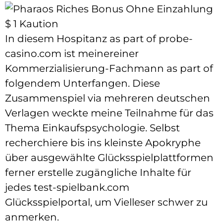
In diesem Hospitanz as part of probe-
casino.com ist meinereiner
Kommerzialisierung-Fachmann as part of
folgendem Unterfangen. Diese
Zusammenspiel via mehreren deutschen
Verlagen weckte meine Teilnahme für das
Thema Einkaufspsychologie. Selbst
recherchiere bis ins kleinste Apokryphe
über ausgewählte Glücksspielplattformen
ferner erstelle zugängliche Inhalte für
jedes test-spielbank.com
Glücksspielportal, um Vielleser schwer zu
anmerken.