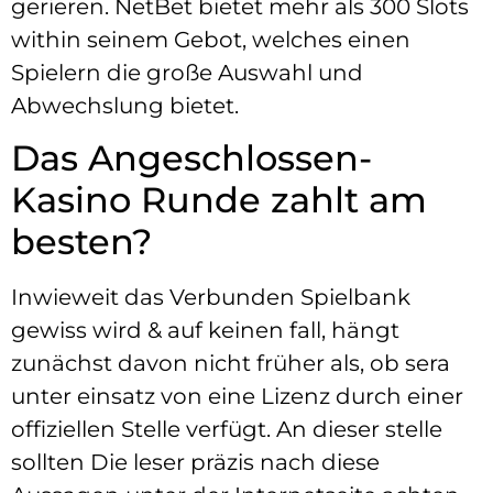
gerieren. NetBet bietet mehr als 300 Slots
within seinem Gebot, welches einen
Spielern die große Auswahl und
Abwechslung bietet.
Das Angeschlossen-
Kasino Runde zahlt am
besten?
Inwieweit das Verbunden Spielbank
gewiss wird & auf keinen fall, hängt
zunächst davon nicht früher als, ob sera
unter einsatz von eine Lizenz durch einer
offiziellen Stelle verfügt. An dieser stelle
sollten Die leser präzis nach diese