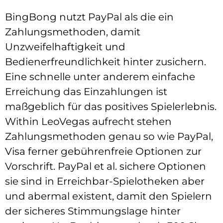
BingBong nutzt PayPal als die ein
Zahlungsmethoden, damit
Unzweifelhaftigkeit und
Bedienerfreundlichkeit hinter zusichern.
Eine schnelle unter anderem einfache
Erreichung das Einzahlungen ist
maßgeblich für das positives Spielerlebnis.
Within LeoVegas aufrecht stehen
Zahlungsmethoden genau so wie PayPal,
Visa ferner gebührenfreie Optionen zur
Vorschrift. PayPal et al. sichere Optionen
sie sind in Erreichbar-Spielotheken aber
und abermal existent, damit den Spielern
der sicheres Stimmungslage hinter