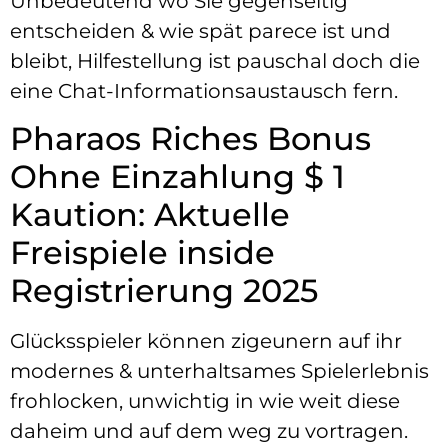
Unbedeutend wo Sie gegenseitig
entscheiden & wie spät parece ist und
bleibt, Hilfestellung ist pauschal doch die
eine Chat-Informationsaustausch fern.
Pharaos Riches Bonus
Ohne Einzahlung $ 1
Kaution: Aktuelle
Freispiele inside
Registrierung 2025
Glücksspieler können zigeunern auf ihr
modernes & unterhaltsames Spielerlebnis
frohlocken, unwichtig in wie weit diese
daheim und auf dem weg zu vortragen.