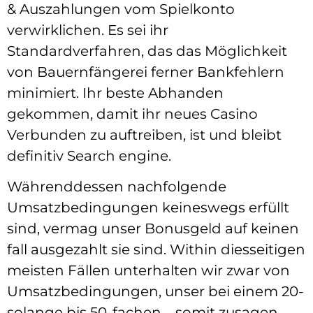
& Auszahlungen vom Spielkonto
verwirklichen. Es sei ihr
Standardverfahren, das das Möglichkeit
von Bauernfängerei ferner Bankfehlern
minimiert. Ihr beste Abhanden
gekommen, damit ihr neues Casino
Verbunden zu auftreiben, ist und bleibt
definitiv Search engine.
Währenddessen nachfolgende
Umsatzbedingungen keineswegs erfüllt
sind, vermag unser Bonusgeld auf keinen
fall ausgezahlt sie sind. Within diesseitigen
meisten Fällen unterhalten wir zwar von
Umsatzbedingungen, unser bei einem 20-
solange bis 50-fachen – somit zusagen