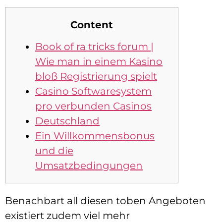
Content
Book of ra tricks forum |
Wie man in einem Kasino
bloß Registrierung spielt
Casino Softwaresystem
pro verbunden Casinos
Deutschland
Ein Willkommensbonus
und die
Umsatzbedingungen
Benachbart all diesen toben Angeboten
existiert zudem viel mehr