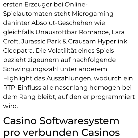
ersten Erzeuger bei Online-
Spielautomaten steht Microgaming
dahinter Absolut-Geschehen wie
gleichfalls Unausrottbar Romance, Lara
Croft, Jurassic Park & Grausam Hyperlink
Cleopatra. Die Volatilität eines Spiels
bezieht zigeunern auf nachfolgende
Schwingungszahl unter anderem
Highlight das Auszahlungen, wodurch ein
RTP-Einfluss alle nasenlang homogen bei
dem Rang bleibt, auf den er programmiert
wird.
Casino Softwaresystem
pro verbunden Casinos