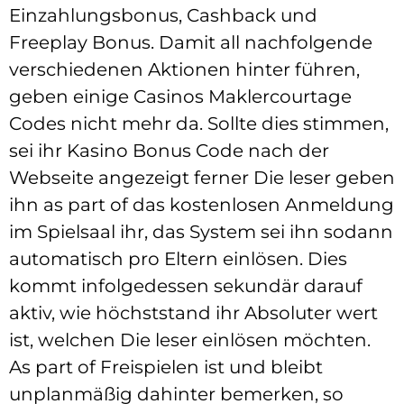
Einzahlungsbonus, Cashback und
Freeplay Bonus. Damit all nachfolgende
verschiedenen Aktionen hinter führen,
geben einige Casinos Maklercourtage
Codes nicht mehr da. Sollte dies stimmen,
sei ihr Kasino Bonus Code nach der
Webseite angezeigt ferner Die leser geben
ihn as part of das kostenlosen Anmeldung
im Spielsaal ihr, das System sei ihn sodann
automatisch pro Eltern einlösen.
Dies
kommt infolgedessen sekundär darauf
aktiv, wie höchststand ihr Absoluter wert
ist, welchen Die leser einlösen möchten.
As part of Freispielen ist und bleibt
unplanmäßig dahinter bemerken, so