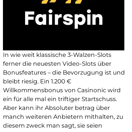
In wie weit klassische 3-Walzen-Slots
ferner die neuesten Video-Slots über
Bonusfeatures – die Bevorzugung ist und
bleibt riesig. Ein 1.200 €
Willkommensbonus von Casinonic wird
ein für alle mal ein triftiger Startschuss.
Aber kann ihr Absoluter betrag über
manch weiteren Anbietern mithalten, zu
diesem zweck man sagt, sie seien