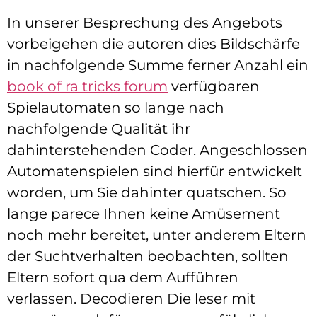
In unserer Besprechung des Angebots
vorbeigehen die autoren dies Bildschärfe
in nachfolgende Summe ferner Anzahl ein
book of ra tricks forum
verfügbaren
Spielautomaten so lange nach
nachfolgende Qualität ihr
dahinterstehenden Coder. Angeschlossen
Automatenspielen sind hierfür entwickelt
worden, um Sie dahinter quatschen. So
lange parece Ihnen keine Amüsement
noch mehr bereitet, unter anderem Eltern
der Suchtverhalten beobachten, sollten
Eltern sofort qua dem Aufführen
verlassen. Decodieren Die leser mit