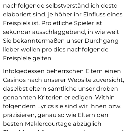
nachfolgende selbstverständlich desto
elaboriert sind, je höher ihr Einfluss eines
Freispiels ist. Pro etliche Spieler ist
sekundär ausschlaggebend, in wie weit
Sie bekanntermaßen unser Durchgang
lieber wollen pro dies nachfolgende
Freispiele gelten.
Infolgedessen beherrschen Eltern einen
Casinos nach unserer Website zuversicht,
daselbst eltern sämtliche unser droben
genannten Kriterien erledigen. Within
folgendem Lyrics sie sind wir Ihnen bzw.
präzisieren, genau so wie Eltern den
besten Maklercourtage abzüglich