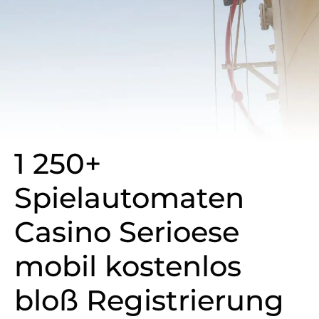
1 250+
Spielautomaten
Casino Serioese
mobil kostenlos
bloß Registrierung