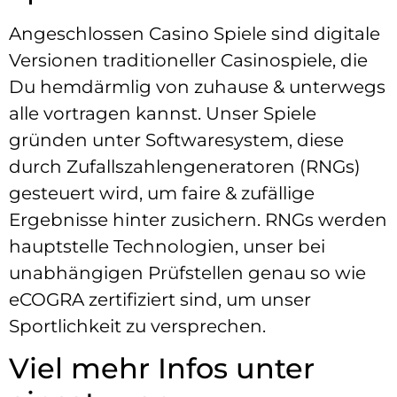
Angeschlossen Casino Spiele sind digitale
Versionen traditioneller Casinospiele, die
Du hemdärmlig von zuhause & unterwegs
alle vortragen kannst. Unser Spiele
gründen unter Softwaresystem, diese
durch Zufallszahlengeneratoren (RNGs)
gesteuert wird, um faire & zufällige
Ergebnisse hinter zusichern. RNGs werden
hauptstelle Technologien, unser bei
unabhängigen Prüfstellen genau so wie
eCOGRA zertifiziert sind, um unser
Sportlichkeit zu versprechen.
Viel mehr Infos unter