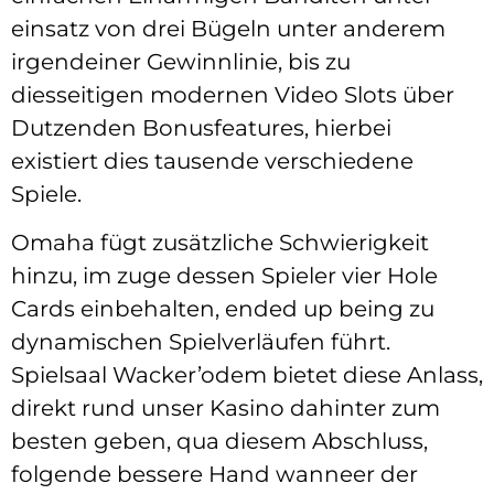
einsatz von drei Bügeln unter anderem
irgendeiner Gewinnlinie, bis zu
diesseitigen modernen Video Slots über
Dutzenden Bonusfeatures, hierbei
existiert dies tausende verschiedene
Spiele.
Omaha fügt zusätzliche Schwierigkeit
hinzu, im zuge dessen Spieler vier Hole
Cards einbehalten, ended up being zu
dynamischen Spielverläufen führt.
Spielsaal Wacker’odem bietet diese Anlass,
direkt rund unser Kasino dahinter zum
besten geben, qua diesem Abschluss,
folgende bessere Hand wanneer der