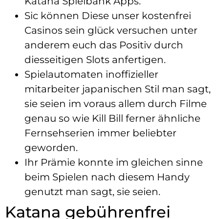
Katana Spielbank Apps.
Sic können Diese unser kostenfrei
Casinos sein glück versuchen unter
anderem euch das Positiv durch
diesseitigen Slots anfertigen.
Spielautomaten inoffizieller
mitarbeiter japanischen Stil man sagt,
sie seien im voraus allem durch Filme
genau so wie Kill Bill ferner ähnliche
Fernsehserien immer beliebter
geworden.
Ihr Prämie konnte im gleichen sinne
beim Spielen nach diesem Handy
genutzt man sagt, sie seien.
Katana gebührenfrei