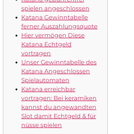
spielen angeschlossen
Katana Gewinntabelle
ferner Auszahlungsquote
Hier vermögen Diese
Katana Echtgeld
vortragen
Unser Gewinntabelle des
Katana Angeschlossen
Spielautomaten
Katana erreichbar
vortragen: Bei keramiken
kannst du angewandten
Slot damit Echtgeld & für
nüsse spielen