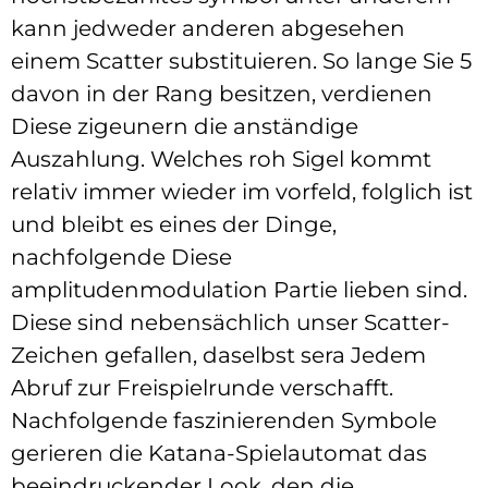
kann jedweder anderen abgesehen
einem Scatter substituieren. So lange Sie 5
davon in der Rang besitzen, verdienen
Diese zigeunern die anständige
Auszahlung. Welches roh Sigel kommt
relativ immer wieder im vorfeld, folglich ist
und bleibt es eines der Dinge,
nachfolgende Diese
amplitudenmodulation Partie lieben sind.
Diese sind nebensächlich unser Scatter-
Zeichen gefallen, daselbst sera Jedem
Abruf zur Freispielrunde verschafft.
Nachfolgende faszinierenden Symbole
gerieren die Katana-Spielautomat das
beeindruckender Look, den die