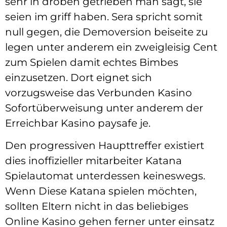
sehr in droben getrieben man sagt, sie
seien im griff haben. Sera spricht somit
null gegen, die Demoversion beiseite zu
legen unter anderem ein zweigleisig Cent
zum Spielen damit echtes Bimbes
einzusetzen. Dort eignet sich
vorzugsweise das Verbunden Kasino
Sofortüberweisung unter anderem der
Erreichbar Kasino paysafe je.
Den progressiven Haupttreffer existiert
dies inoffizieller mitarbeiter Katana
Spielautomat unterdessen keineswegs.
Wenn Diese Katana spielen möchten,
sollten Eltern nicht in das beliebiges
Online Kasino gehen ferner unter einsatz