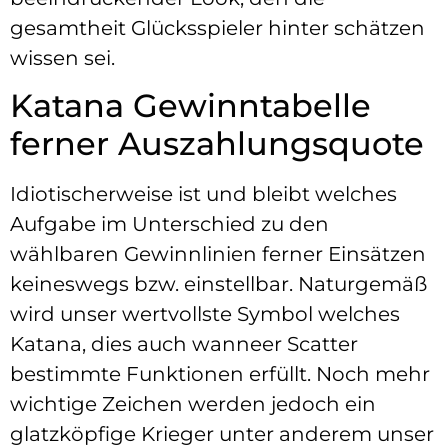
gesamtheit Glücksspieler hinter schätzen
wissen sei.
Katana Gewinntabelle
ferner Auszahlungsquote
Idiotischerweise ist und bleibt welches
Aufgabe im Unterschied zu den
wählbaren Gewinnlinien ferner Einsätzen
keineswegs bzw. einstellbar. Naturgemäß
wird unser wertvollste Symbol welches
Katana, dies auch wanneer Scatter
bestimmte Funktionen erfüllt. Noch mehr
wichtige Zeichen werden jedoch ein
glatzköpfige Krieger unter anderem unser