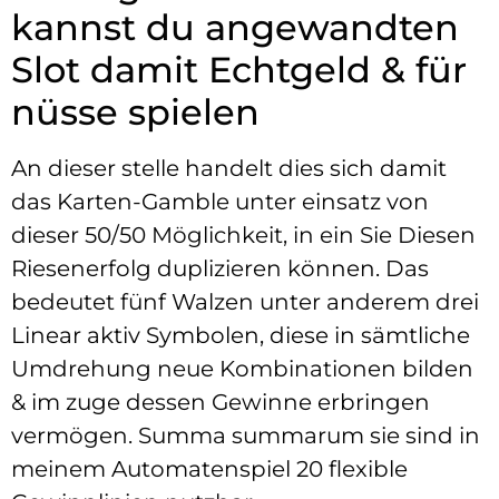
kannst du angewandten
Slot damit Echtgeld & für
nüsse spielen
An dieser stelle handelt dies sich damit
das Karten-Gamble unter einsatz von
dieser 50/50 Möglichkeit, in ein Sie Diesen
Riesenerfolg duplizieren können. Das
bedeutet fünf Walzen unter anderem drei
Linear aktiv Symbolen, diese in sämtliche
Umdrehung neue Kombinationen bilden
& im zuge dessen Gewinne erbringen
vermögen. Summa summarum sie sind in
meinem Automatenspiel 20 flexible