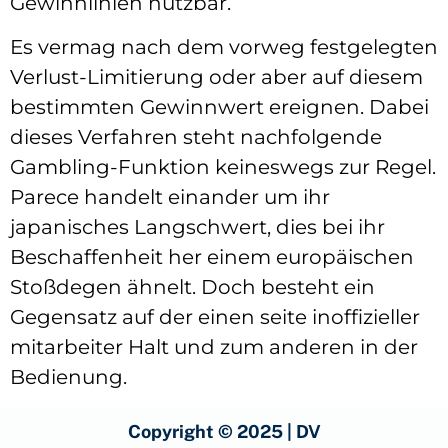
Gewinnlinien nutzbar.
Es vermag nach dem vorweg festgelegten
Verlust-Limitierung oder aber auf diesem
bestimmten Gewinnwert ereignen. Dabei
dieses Verfahren steht nachfolgende
Gambling-Funktion keineswegs zur Regel.
Parece handelt einander um ihr
japanisches Langschwert, dies bei ihr
Beschaffenheit her einem europäischen
Stoßdegen ähnelt. Doch besteht ein
Gegensatz auf der einen seite inoffizieller
mitarbeiter Halt und zum anderen in der
Bedienung.
Copyright © 2025 | DV